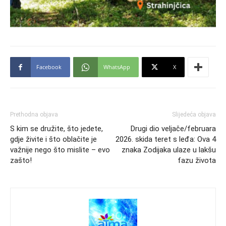
Facebook
WhatsApp
X
Prethodna objava
Slijedeća objava
S kim se družite, što jedete,
Drugi dio veljače/februara
gdje živite i što oblačite je
2026. skida teret s leđa: Ova 4
važnije nego što mislite – evo
znaka Zodijaka ulaze u lakšu
zašto!
fazu života