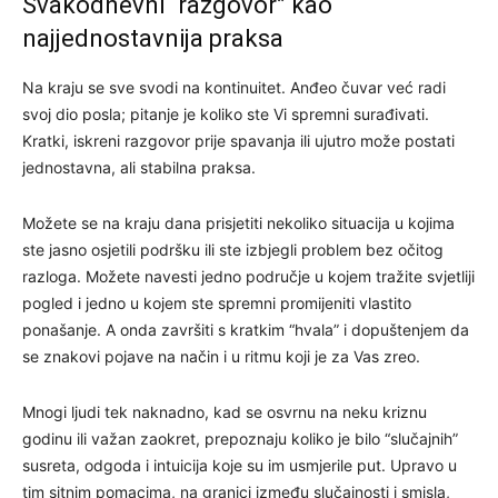
Svakodnevni “razgovor” kao
najjednostavnija praksa
Na kraju se sve svodi na kontinuitet. Anđeo čuvar već radi
svoj dio posla; pitanje je koliko ste Vi spremni surađivati.
Kratki, iskreni razgovor prije spavanja ili ujutro može postati
jednostavna, ali stabilna praksa.
Možete se na kraju dana prisjetiti nekoliko situacija u kojima
ste jasno osjetili podršku ili ste izbjegli problem bez očitog
razloga. Možete navesti jedno područje u kojem tražite svjetliji
pogled i jedno u kojem ste spremni promijeniti vlastito
ponašanje. A onda završiti s kratkim “hvala” i dopuštenjem da
se znakovi pojave na način i u ritmu koji je za Vas zreo.
Mnogi ljudi tek naknadno, kad se osvrnu na neku kriznu
godinu ili važan zaokret, prepoznaju koliko je bilo “slučajnih”
susreta, odgoda i intuicija koje su im usmjerile put. Upravo u
tim sitnim pomacima, na granici između slučajnosti i smisla,