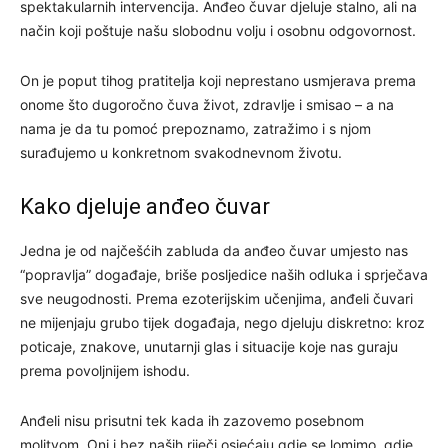
spektakularnih intervencija. Anđeo čuvar djeluje stalno, ali na
način koji poštuje našu slobodnu volju i osobnu odgovornost.
On je poput tihog pratitelja koji neprestano usmjerava prema
onome što dugoročno čuva život, zdravlje i smisao – a na
nama je da tu pomoć prepoznamo, zatražimo i s njom
surađujemo u konkretnom svakodnevnom životu.
Kako djeluje anđeo čuvar
Jedna je od najčešćih zabluda da anđeo čuvar umjesto nas
“popravlja” događaje, briše posljedice naših odluka i sprječava
sve neugodnosti. Prema ezoterijskim učenjima, anđeli čuvari
ne mijenjaju grubo tijek događaja, nego djeluju diskretno: kroz
poticaje, znakove, unutarnji glas i situacije koje nas guraju
prema povoljnijem ishodu.
Anđeli nisu prisutni tek kada ih zazovemo posebnom
molitvom. Oni i bez naših riječi osjećaju gdje se lomimo, gdje