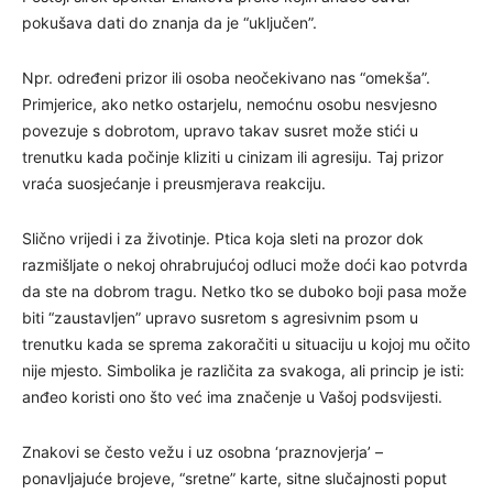
pokušava dati do znanja da je “uključen”.
Npr. određeni prizor ili osoba neočekivano nas “omekša”.
Primjerice, ako netko ostarjelu, nemoćnu osobu nesvjesno
povezuje s dobrotom, upravo takav susret može stići u
trenutku kada počinje kliziti u cinizam ili agresiju. Taj prizor
vraća suosjećanje i preusmjerava reakciju.
Slično vrijedi i za životinje. Ptica koja sleti na prozor dok
razmišljate o nekoj ohrabrujućoj odluci može doći kao potvrda
da ste na dobrom tragu. Netko tko se duboko boji pasa može
biti “zaustavljen” upravo susretom s agresivnim psom u
trenutku kada se sprema zakoračiti u situaciju u kojoj mu očito
nije mjesto. Simbolika je različita za svakoga, ali princip je isti:
anđeo koristi ono što već ima značenje u Vašoj podsvijesti.
Znakovi se često vežu i uz osobna ‘praznovjerja’ –
ponavljajuće brojeve, “sretne” karte, sitne slučajnosti poput