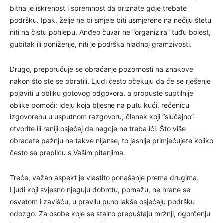
bitna je iskrenost i spremnost da priznate gdje trebate
podršku. Ipak, želje ne bi smjele biti usmjerene na nečiju štetu
niti na čistu pohlepu. Anđeo čuvar ne “organizira” tuđu bolest,
gubitak ili poniženje, niti je podrška hladnoj gramzivosti.
Drugo, preporučuje se obraćanje pozornosti na znakove
nakon što ste se obratili. Ljudi često očekuju da će se rješenje
pojaviti u obliku gotovog odgovora, a propuste suptilnije
oblike pomoći: ideju koja bljesne na putu kući, rečenicu
izgovorenu u usputnom razgovoru, članak koji “slučajno”
otvorite ili raniji osjećaj da negdje ne treba ići. Što više
obraćate pažnju na takve nijanse, to jasnije primjećujete koliko
često se prepliću s Vašim pitanjima.
Treće, važan aspekt je vlastito ponašanje prema drugima.
Ljudi koji svjesno njeguju dobrotu, pomažu, ne hrane se
osvetom i zavišću, u pravilu puno lakše osjećaju podršku
odozgo. Za osobe koje se stalno prepuštaju mržnji, ogorčenju