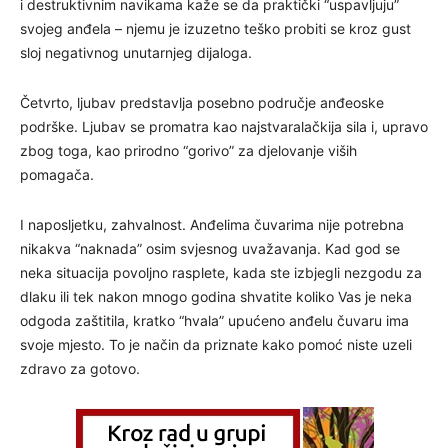
i destruktivnim navikama kaže se da praktički “uspavljuju”
svojeg anđela – njemu je izuzetno teško probiti se kroz gust
sloj negativnog unutarnjeg dijaloga.
Četvrto, ljubav predstavlja posebno područje anđeoske
podrške. Ljubav se promatra kao najstvaralačkija sila i, upravo
zbog toga, kao prirodno “gorivo” za djelovanje viših
pomagača.
I naposljetku, zahvalnost. Anđelima čuvarima nije potrebna
nikakva “naknada” osim svjesnog uvažavanja. Kad god se
neka situacija povoljno rasplete, kada ste izbjegli nezgodu za
dlaku ili tek nakon mnogo godina shvatite koliko Vas je neka
odgoda zaštitila, kratko “hvala” upućeno anđelu čuvaru ima
svoje mjesto. To je način da priznate kako pomoć niste uzeli
zdravo za gotovo.