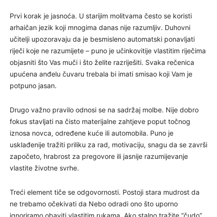
Prvi korak je jasnoća. U starijim molitvama često se koristi
arhaičan jezik koji mnogima danas nije razumljiv. Duhovni
učitelji upozoravaju da je besmisleno automatski ponavljati
riječi koje ne razumijete – puno je učinkovitije vlastitim riječima
objasniti što Vas muči i što želite razriješiti. Svaka rečenica
upućena anđelu čuvaru trebala bi imati smisao koji Vam je
potpuno jasan.
Drugo važno pravilo odnosi se na sadržaj molbe. Nije dobro
fokus stavljati na čisto materijalne zahtjeve poput točnog
iznosa novca, određene kuće ili automobila. Puno je
usklađenije tražiti priliku za rad, motivaciju, snagu da se završi
započeto, hrabrost za pregovore ili jasnije razumijevanje
vlastite životne svrhe.
Treći element tiče se odgovornosti. Postoji stara mudrost da
ne trebamo očekivati da Nebo odradi ono što uporno
ignoriramo obaviti vlastitim rukama. Ako stalno tražite “čudo”,