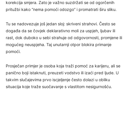
korekcija smjera. Zato je važno suzdržati se od ogorčenih
pritužbi kako “nema pomoći odozgo” i promatrati širu sliku.
Tu se nadovezuje još jedan sloj: skriveni strahovi. Često se
događa da se čovjek deklarativno moli za uspjeh, ljubav ili
rast, dok duboko u sebi strahuje od odgovornosti, promjene ili
mogućeg neuspjeha. Taj unutarnji otpor blokira primanje
pomoći.
Prosječan primjer je osoba koja traži pomoć za karijeru, ali se
panično boji istaknuti, preuzeti vodstvo ili izaći pred ljude. U
takvim slučajevima prvo iscjeljenje često dolazi u obliku
situacija koje traže suočavanje s vlastitom nesigurnošću.