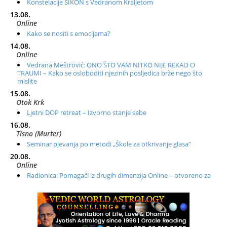
Konstelacije SIKON s Vedranom Kraljetom
13.08.
Online
Kako se nositi s emocijama?
14.08.
Online
Vedrana Meštrović: ONO ŠTO VAM NITKO NIJE REKAO O
TRAUMI – Kako se osloboditi njezinih posljedica brže nego što
mislite
15.08.
Otok Krk
Ljetni DOP retreat – Izvorno stanje sebe
16.08.
Tisno (Murter)
Seminar pjevanja po metodi „Škole za otkrivanje glasa“
20.08.
Online
Radionica: Pomagači iz drugih dimenzija Online – otvoreno za
sve
21.08.
Zagreb+Online
Osnovni ThetaHealing® tečaj, Zagreb i Online