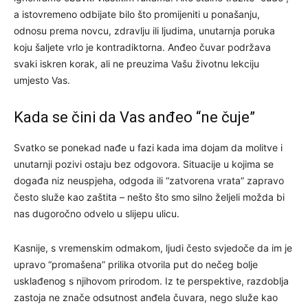
a istovremeno odbijate bilo što promijeniti u ponašanju,
odnosu prema novcu, zdravlju ili ljudima, unutarnja poruka
koju šaljete vrlo je kontradiktorna. Anđeo čuvar podržava
svaki iskren korak, ali ne preuzima Vašu životnu lekciju
umjesto Vas.
Kada se čini da Vas anđeo “ne čuje”
Svatko se ponekad nađe u fazi kada ima dojam da molitve i
unutarnji pozivi ostaju bez odgovora. Situacije u kojima se
događa niz neuspjeha, odgoda ili “zatvorena vrata” zapravo
često služe kao zaštita – nešto što smo silno željeli možda bi
nas dugoročno odvelo u slijepu ulicu.
Kasnije, s vremenskim odmakom, ljudi često svjedoče da im je
upravo “promašena” prilika otvorila put do nečeg bolje
usklađenog s njihovom prirodom. Iz te perspektive, razdoblja
zastoja ne znače odsutnost anđela čuvara, nego služe kao