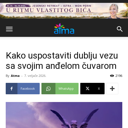
Kako uspostaviti dublju vezu
sa svojim anđelom čuvarom
By
Atma
-
7. veljače 2026.
2196
Facebook
WhatsApp
X