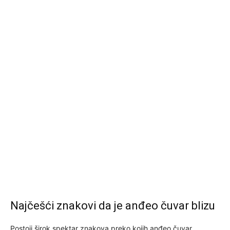
Najčešći znakovi da je anđeo čuvar blizu
Postoji širok spektar znakova preko kojih anđeo čuvar