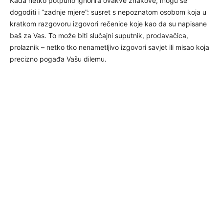
Kada netko potpuno ignorira ovakve znakove, mogu se
dogoditi i “zadnje mjere”: susret s nepoznatom osobom koja u
kratkom razgovoru izgovori rečenice koje kao da su napisane
baš za Vas. To može biti slučajni suputnik, prodavačica,
prolaznik – netko tko nenametljivo izgovori savjet ili misao koja
precizno pogađa Vašu dilemu.