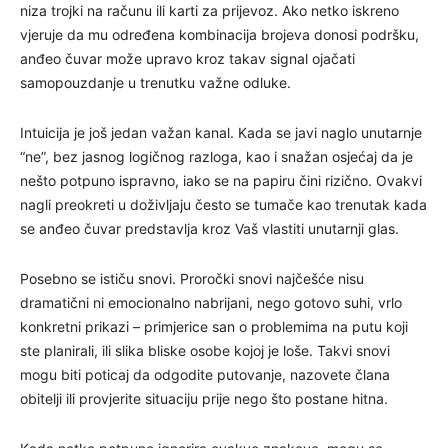
niza trojki na računu ili karti za prijevoz. Ako netko iskreno
vjeruje da mu određena kombinacija brojeva donosi podršku,
anđeo čuvar može upravo kroz takav signal ojačati
samopouzdanje u trenutku važne odluke.
Intuicija je još jedan važan kanal. Kada se javi naglo unutarnje
“ne”, bez jasnog logičnog razloga, kao i snažan osjećaj da je
nešto potpuno ispravno, iako se na papiru čini rizično. Ovakvi
nagli preokreti u doživljaju često se tumače kao trenutak kada
se anđeo čuvar predstavlja kroz Vaš vlastiti unutarnji glas.
Posebno se ističu snovi. Proročki snovi najčešće nisu
dramatični ni emocionalno nabrijani, nego gotovo suhi, vrlo
konkretni prikazi – primjerice san o problemima na putu koji
ste planirali, ili slika bliske osobe kojoj je loše. Takvi snovi
mogu biti poticaj da odgodite putovanje, nazovete člana
obitelji ili provjerite situaciju prije nego što postane hitna.