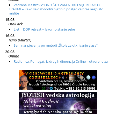
Vedrana Meštrović: ONO ŠTO VAM NITKO NIJE REKAO O
TRAUMI – Kako se osloboditi njezinih posljedica brže nego što
mislite
15.08.
Otok Krk
Ljetni DOP retreat – Izvorno stanje sebe
16.08.
Tisno (Murter)
Seminar pjevanja po metodi „Škole za otkrivanje glasa“
20.08.
Online
Radionica: Pomagači iz drugih dimenzija Online – otvoreno za
sve
21.08.
Zagreb+Online
Osnovni ThetaHealing® tečaj, Zagreb i Online
22.08.
Zagreb
Osnovna radionica za izscjeljivanje pranom (Basic Pranic
Healing course)
Pula
Access BARS®, otpusti stres