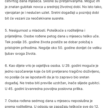
četvrtog dana mjeseca. Sklone su pretjerivanjima. Moguć im
je znatan gubitak novca u srednjoj životnoj dobi. No isto tako,
vjerojatan je i neslućen uzlet. Sretni događaji u poznijoj dobi
bit će vezani za neočekivane susrete.
5. Nesigurnost u mladosti. Poteškoće s roditeljima i
prijateljima. Osobe rođene petog dana u mjesecu teško uče.
Tek poslije 35. godine života postiže se dobar položaj s
pristojnim prihodima. Negdje oko 50. godine donijet će veliku
ljubav svoga života.
6. Kao dijete vrlo je osjetljiva osoba. U 29. godini moguće je
jedno razočarenje koje će biti pretjerano tragično doživljeno,
no poslije će se ispostaviti da je to zapravo bio sretan
događaj. Ne treba biti previše uzdržan, inače slijede gubitci.
U 45. godini izvanredna povoljna poslovna prilika.
7. Osoba rođena sedmog dana u mjesecu neposlušna je
prema roditeljima. U odgoju se zapažaju teškoće sve do 12.