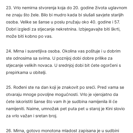
23. Vrlo nemirna stvorenja koja do 20. godine života uglavnom
ne znaju što žele. Bilo bi mudro kada bi slušali savjete starijih
osoba. Velike se šanse u poslu pružaju oko 40. godine i 57.
Dobri izgledi za stjecanje nekretnina. Izbjegavajte biti škrti,
može biti kobno po vas.
24. Mirna i susretljiva osoba. Okolina vas poštuje i u dobrim
ste odnosima sa svima. U poznijoj dobi dobre prilike za
stjecanje velikih novaca. U srednjoj dobi bit ćete ogorčeni s
prepirkama u obitelji.
25. Rođeni ste na dan koji je znakovit po sreći. Pred vama se
otvaraju mnoge povoljne mogućnosti. Vrlo je vjerojatno da
ćete iskoristiti šanse što vam ih je sudbina namijenila ili će
namijeniti. Naime, umnožak pet puta pet u staroj je Kini slovio
za vrlo važan i sretan broj.
26. Mirna, gotovo monotona mladost zapisana je u sudbini