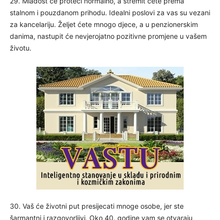
29. Mladost će proteći normalno, a stremit ćete prema
stalnom i pouzdanom prihodu. Idealni poslovi za vas su vezani
za kancelariju. Željet ćete mnogo djece, a u penzionerskim
danima, nastupit će nevjerojatno pozitivne promjene u vašem
životu.
30. Vaš će životni put presijecati mnoge osobe, jer ste
šarmantni i razgovorljivi. Oko 40. godine vam se otvaraju