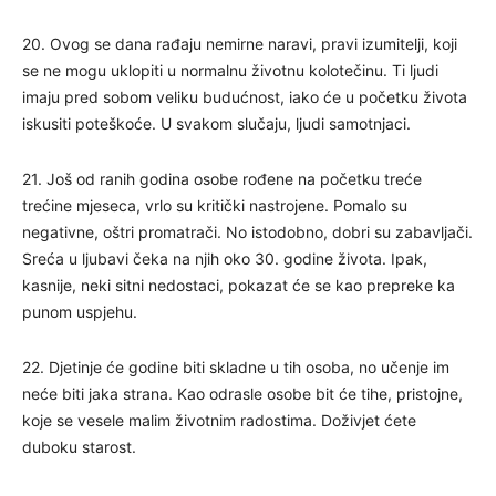
20. Ovog se dana rađaju nemirne naravi, pravi izumitelji, koji
se ne mogu uklopiti u normalnu životnu kolotečinu. Ti ljudi
imaju pred sobom veliku budućnost, iako će u početku života
iskusiti poteškoće. U svakom slučaju, ljudi samotnjaci.
21. Još od ranih godina osobe rođene na početku treće
trećine mjeseca, vrlo su kritički nastrojene. Pomalo su
negativne, oštri promatrači. No istodobno, dobri su zabavljači.
Sreća u ljubavi čeka na njih oko 30. godine života. Ipak,
kasnije, neki sitni nedostaci, pokazat će se kao prepreke ka
punom uspjehu.
22. Djetinje će godine biti skladne u tih osoba, no učenje im
neće biti jaka strana. Kao odrasle osobe bit će tihe, pristojne,
koje se vesele malim životnim radostima. Doživjet ćete
duboku starost.