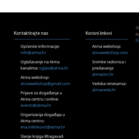
23.08.
Pula
Access Energetski Facelift®
24.08.
S
Zagreb
Kontaktirajte nas
Korisni linkovi
b
Pjesma srca / Zagreb
D
Online
Općenite informacije:
Atma webshop:
Tečaj Višeg Vodstva, razvijanja intuicije i Akaša zapisa
info@atma.hr
atmawebshop.com
25.08.
Oglašavanje na Atma
Snimke radionica i
Online
kanalima:
oglasi@atma.hr
predavanja:
Upisi u program Profesionalni hipnoterapeut — nova
generacija kreće 25.08. 2026.
atmazon.hr
Atma webshop:
26.08.
atmawebshop@gmail.com
Vedska renesansa:
Online
atmaveda.hr
Postanite Nositelj Vibracije Nove Zemlje
Prijave za događanja u
Atma centru i online:
27.08.
events@atma.hr
Visoko
Alemka Dauskardt – Jednodnevna radionica sistemskih
Organizacija događaja u
konstelacija
Atma centru:
29.08.
ena.milinković@atma.hr
Zagreb
HOD PO ŽERAVICI – Seminar koji mijenja tijelo, duh i um
Slanje knjiga Bhagavad-