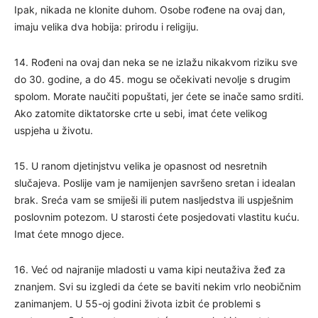
Ipak, nikada ne klonite duhom. Osobe rođene na ovaj dan,
imaju velika dva hobija: prirodu i religiju.
14. Rođeni na ovaj dan neka se ne izlažu nikakvom riziku sve
do 30. godine, a do 45. mogu se očekivati nevolje s drugim
spolom. Morate naučiti popuštati, jer ćete se inače samo srditi.
Ako zatomite diktatorske crte u sebi, imat ćete velikog
uspjeha u životu.
15. U ranom djetinjstvu velika je opasnost od nesretnih
slučajeva. Poslije vam je namijenjen savršeno sretan i idealan
brak. Sreća vam se smiješi ili putem nasljedstva ili uspješnim
poslovnim potezom. U starosti ćete posjedovati vlastitu kuću.
Imat ćete mnogo djece.
16. Već od najranije mladosti u vama kipi neutaživa žeđ za
znanjem. Svi su izgledi da ćete se baviti nekim vrlo neobičnim
zanimanjem. U 55-oj godini života izbit će problemi s