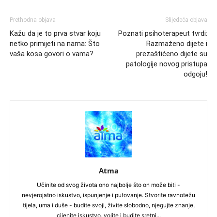
Prethodna objava
Slijedeća objava
Kažu da je to prva stvar koju
Poznati psihoterapeut tvrdi:
netko primijeti na nama: Što
Razmaženo dijete i
vaša kosa govori o vama?
prezaštićeno dijete su
patologije novog pristupa
odgoju!
Atma
Učinite od svog života ono najbolje što on može biti -
nevjerojatno iskustvo, ispunjenje i putovanje. Stvorite ravnotežu
tijela, uma i duše - budite svoji, živite slobodno, njegujte znanje,
cijenite iskustvo, volite i budite sretni...