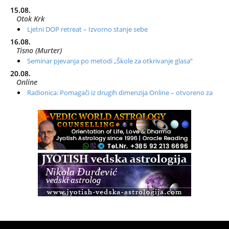
15.08.
Otok Krk
Ljetni DOP retreat – Izvorno stanje sebe
16.08.
Tisno (Murter)
Seminar pjevanja po metodi „Škole za otkrivanje glasa“
20.08.
Online
Radionica: Pomagači iz drugih dimenzija Online – otvoreno za
sve
21.08.
Zagreb+Online
Osnovni ThetaHealing® tečaj, Zagreb i Online
22.08.
Zagreb
Osnovna radionica za izscjeljivanje pranom (Basic Pranic
Healing course)
Pula
Access BARS®, otpusti stres
23.08.
Pula
Access Energetski Facelift®