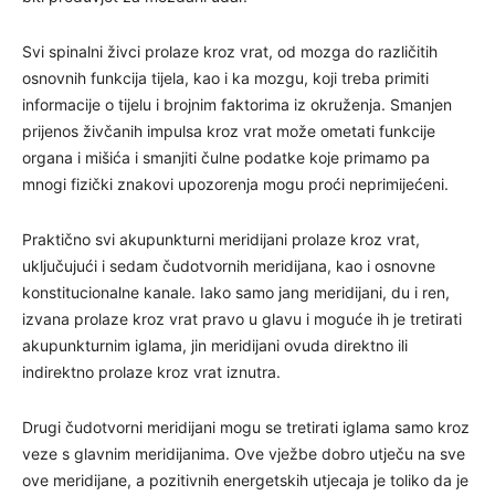
Svi spinalni živci prolaze kroz vrat, od mozga do različitih
osnovnih funkcija tijela, kao i ka mozgu, koji treba primiti
informacije o tijelu i brojnim faktorima iz okruženja. Smanjen
prijenos živčanih impulsa kroz vrat može ometati funkcije
organa i mišića i smanjiti čulne podatke koje primamo pa
mnogi fizički znakovi upozorenja mogu proći neprimijećeni.
Praktično svi akupunkturni meridijani prolaze kroz vrat,
uključujući i sedam čudotvornih meridijana, kao i osnovne
konstitucionalne kanale. Iako samo jang meridijani, du i ren,
izvana prolaze kroz vrat pravo u glavu i moguće ih je tretirati
akupunkturnim iglama, jin meridijani ovuda direktno ili
indirektno prolaze kroz vrat iznutra.
Drugi čudotvorni meridijani mogu se tretirati iglama samo kroz
veze s glavnim meridijanima. Ove vježbe dobro utječu na sve
ove meridijane, a pozitivnih energetskih utjecaja je toliko da je