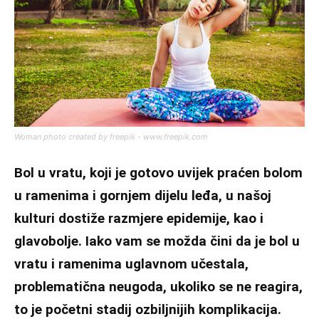
Woman photo created by freepik - www.freepik.com
Bol u vratu, koji je gotovo uvijek praćen bolom
u ramenima i gornjem dijelu leđa, u našoj
kulturi dostiže razmjere epidemije, kao i
glavobolje. Iako vam se možda čini da je bol u
vratu i ramenima uglavnom učestala,
problematična neugoda, ukoliko se ne reagira,
to je početni stadij ozbiljnijih komplikacija.