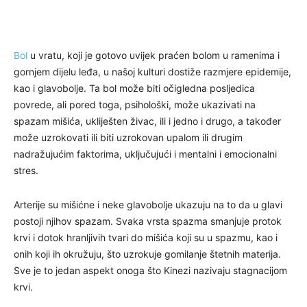
Bol
u vratu, koji je gotovo uvijek praćen bolom u ramenima i
gornjem dijelu leđa, u našoj kulturi dostiže razmjere epidemije,
kao i glavobolje. Ta bol može biti očigledna posljedica
povrede, ali pored toga, psihološki, može ukazivati na
spazam mišića, ukliješten živac, ili i jedno i drugo, a također
može uzrokovati ili biti uzrokovan upalom ili drugim
nadražujućim faktorima, uključujući i mentalni i emocionalni
stres.
Arterije su mišićne i neke glavobolje ukazuju na to da u glavi
postoji njihov spazam. Svaka vrsta spazma smanjuje protok
krvi i dotok hranljivih tvari do mišića koji su u spazmu, kao i
onih koji ih okružuju, što uzrokuje gomilanje štetnih materija.
Sve je to jedan aspekt onoga što Kinezi nazivaju stagnacijom
krvi.