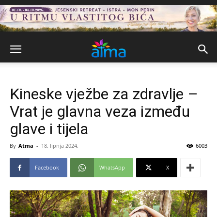
Kineske vježbe za zdravlje –
Vrat je glavna veza između
glave i tijela
By
Atma
-
18. lipnja 2024.
6003
Facebook
WhatsApp
X