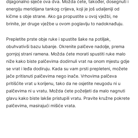
dijagonalno siječe ova dva. Možda ćete, također, dosegnuti i
energiju meridijana tankog crijeva, koji je još udaljeniji od
kičme s obje strane. Ako ga propustite u ovoj vježbi, ne
brinite, jer druge vježbe u ovom poglavlju to nadoknađuju.
Prepletite prste obje ruke i spustite šake na potiljak,
obuhvativši bazu lubanje. Okrenite palčeve nadolje, prema
gornjoj strani ramena. Možda ćete morati spustiti ruke malo
niže kako biste palčevima dodirnuli vrat na onom mjestu gdje
se vrat i leđa dodiruju. Kada su vam prsti prepleteni, možete
jače pritisnuti palčevima nego inače. Vrhovima palčeva
pritišćite vrat u korijenu, tako da ne osjetite neugodu ni u
palčevima ni u vratu. Možda ćete poželjeti da malo nagnuti
glavu kako biste lakše pristupili vratu. Pravite kružne pokrete
palčevima, masirajući mišiće vrata.