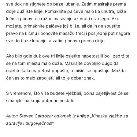
sve dok ne stignete do baze lubanje. Zatim masirajte prema
dolje duž iste linije. Pomaknite palčeve malo ka unutra, bliže
kičmi i ponovite kružno masiranje uz vrat i niz njega. Ako
možete, primaknite palčeve još bliže, ali da ih ne spustite
pravo na kičmu i ponovite masažu treći i posljednji put nagore
sve do baze lubanje, a zatim ponovo prema dolje.
Ako bilo gdje duž ove tri linije osjetite napetost ili bol, zadržite
se na tom mjestu malo duže. Masirajte dovoljno dugo da
osjetite kako napetost popušta, a mišići se opuštaju. Možda
će vas to malo zaboljeti, ali to je dobar znak.
S vremenom, što više budete vježbali, bolna osjetljivost će se
smanjiti i na kraju potpuno nestati.
Autor: Steven Cardoza; odlomak iz knjige „Kineske vježbe za
zdravlje i dugovječnost“