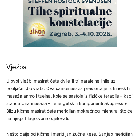
Vježba
U ovoj vježbi masirat ćete dvije ili tri paralelne linije uz
potiljačni dio vrata. Ova samomasaža preuzeta je iz kineskih
masaža anmo i tuejna, koje se sastoje iz fizičke terapije – kao i
standardna masaža – i energetskih komponenti akupresure.
Blizu kičme masirat ćete meridijan mokraćnog mjehura, što će
na njega blagotvorno djelovati.
Nešto dalje od kičme i meridijan žučne kese. Sanjiao meridijan