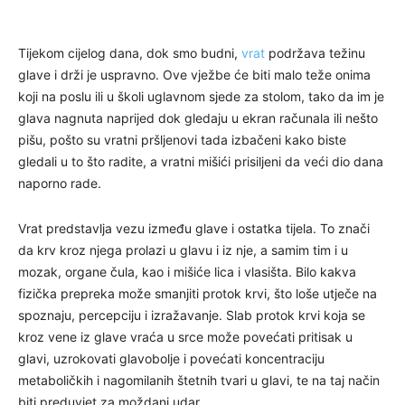
Tijekom cijelog dana, dok smo budni,
vrat
podržava težinu
glave i drži je uspravno. Ove vježbe će biti malo teže onima
koji na poslu ili u školi uglavnom sjede za stolom, tako da im je
glava nagnuta naprijed dok gledaju u ekran računala ili nešto
pišu, pošto su vratni pršljenovi tada izbačeni kako biste
gledali u to što radite, a vratni mišići prisiljeni da veći dio dana
naporno rade.
Vrat predstavlja vezu između glave i ostatka tijela. To znači
da krv kroz njega prolazi u glavu i iz nje, a samim tim i u
mozak, organe čula, kao i mišiće lica i vlasišta. Bilo kakva
fizička prepreka može smanjiti protok krvi, što loše utječe na
spoznaju, percepciju i izražavanje. Slab protok krvi koja se
kroz vene iz glave vraća u srce može povećati pritisak u
glavi, uzrokovati glavobolje i povećati koncentraciju
metaboličkih i nagomilanih štetnih tvari u glavi, te na taj način
biti preduvjet za moždani udar.