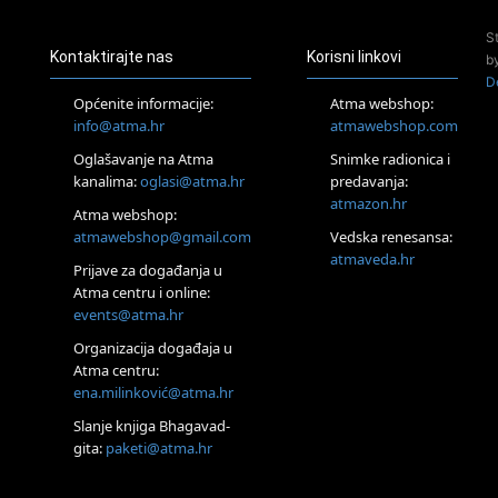
24.08.
S
Zagreb
Kontaktirajte nas
Korisni linkovi
b
Pjesma srca / Zagreb
D
Online
Općenite informacije:
Atma webshop:
Tečaj Višeg Vodstva, razvijanja intuicije i Akaša zapisa
info@atma.hr
atmawebshop.com
25.08.
Oglašavanje na Atma
Snimke radionica i
Online
kanalima:
oglasi@atma.hr
predavanja:
Upisi u program Profesionalni hipnoterapeut — nova
generacija kreće 25.08. 2026.
atmazon.hr
Atma webshop:
26.08.
atmawebshop@gmail.com
Vedska renesansa:
Online
atmaveda.hr
Postanite Nositelj Vibracije Nove Zemlje
Prijave za događanja u
Atma centru i online:
27.08.
events@atma.hr
Visoko
Alemka Dauskardt – Jednodnevna radionica sistemskih
Organizacija događaja u
konstelacija
Atma centru:
29.08.
ena.milinković@atma.hr
Zagreb
HOD PO ŽERAVICI – Seminar koji mijenja tijelo, duh i um
Slanje knjiga Bhagavad-
SoulFest – Festival glazbe, mudrosti i zajedništva
gita:
paketi@atma.hr
Radoboj
Noćna šumska kupka