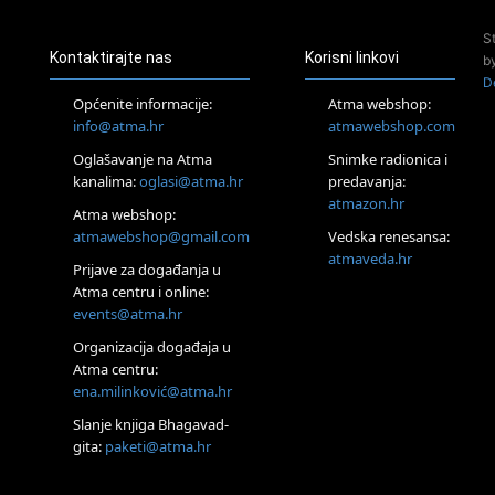
24.08.
S
Zagreb
Kontaktirajte nas
Korisni linkovi
b
Pjesma srca / Zagreb
D
Online
Općenite informacije:
Atma webshop:
Tečaj Višeg Vodstva, razvijanja intuicije i Akaša zapisa
info@atma.hr
atmawebshop.com
25.08.
Oglašavanje na Atma
Snimke radionica i
Online
kanalima:
oglasi@atma.hr
predavanja:
Upisi u program Profesionalni hipnoterapeut — nova
generacija kreće 25.08. 2026.
atmazon.hr
Atma webshop:
26.08.
atmawebshop@gmail.com
Vedska renesansa:
Online
atmaveda.hr
Postanite Nositelj Vibracije Nove Zemlje
Prijave za događanja u
Atma centru i online:
27.08.
events@atma.hr
Visoko
Alemka Dauskardt – Jednodnevna radionica sistemskih
Organizacija događaja u
konstelacija
Atma centru:
28.08.
ena.milinković@atma.hr
Online
SPAVAJ… Priče za lakšu noć
Slanje knjiga Bhagavad-
gita:
paketi@atma.hr
29.08.
Zagreb
HOD PO ŽERAVICI – Seminar koji mijenja tijelo, duh i um