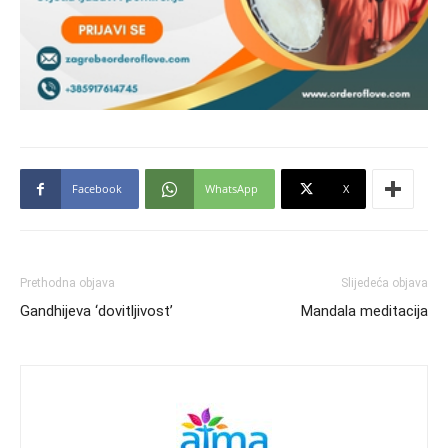
Facebook
WhatsApp
X
Prethodna objava
Slijedeća objava
Gandhijeva ‘dovitljivost’
Mandala meditacija