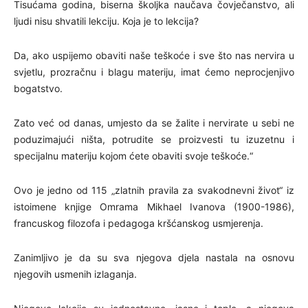
Tisućama godina, biserna školjka naučava čovječanstvo, ali
ljudi nisu shvatili lekciju. Koja je to lekcija?
Da, ako uspijemo obaviti naše teškoće i sve što nas nervira u
svjetlu, prozračnu i blagu materiju, imat ćemo neprocjenjivo
bogatstvo.
Zato već od danas, umjesto da se žalite i nervirate u sebi ne
poduzimajući ništa, potrudite se proizvesti tu izuzetnu i
specijalnu materiju kojom ćete obaviti svoje teškoće.“
Ovo je jedno od 115 „zlatnih pravila za svakodnevni život“ iz
istoimene knjige Omrama Mikhael Ivanova (1900-1986),
francuskog filozofa i pedagoga kršćanskog usmjerenja.
Zanimljivo je da su sva njegova djela nastala na osnovu
njegovih usmenih izlaganja.