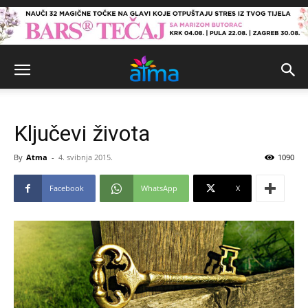
Ključevi života
By
Atma
-
4. svibnja 2015.
1090
Facebook
WhatsApp
X