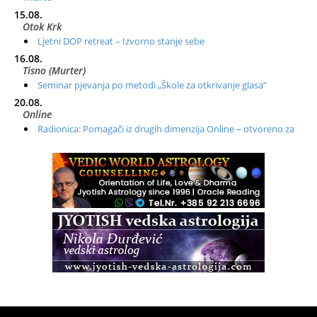
15.08.
Otok Krk
Ljetni DOP retreat – Izvorno stanje sebe
16.08.
Tisno (Murter)
Seminar pjevanja po metodi „Škole za otkrivanje glasa“
20.08.
Online
Radionica: Pomagači iz drugih dimenzija Online – otvoreno za
sve
21.08.
Zagreb+Online
Osnovni ThetaHealing® tečaj, Zagreb i Online
22.08.
Zagreb
Osnovna radionica za izscjeljivanje pranom (Basic Pranic
Healing course)
Pula
Access BARS®, otpusti stres
23.08.
Pula
Access Energetski Facelift®