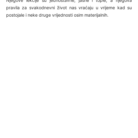
Njegove lekcije su jednostavne, jasne i tople, a njegova
pravila za svakodnevni život nas vraćaju u vrijeme kad su
postojale i neke druge vrijednosti osim materijalnih.