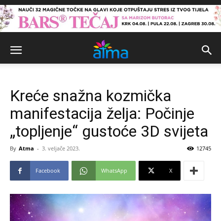
Kreće snažna kozmička
manifestacija želja: Počinje
„topljenje“ gustoće 3D svijeta
By
Atma
-
3. veljače 2023.
12745
Facebook
WhatsApp
X