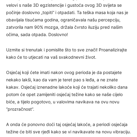
velovi s naše 3D egzistencije i gustoća ovog 3D svijeta se
počinje doslovno „topiti“ i otpadati. Ta teška masa koja nas je
obavijala tisućama godina, ograničavala našu percepciju,
zatvorila nam 90% mozga, držala čvrsto iluziju pred našim
očima, sada otpada. Doslovno!
Uzmite si trenutak i pomislite što to sve znači! Proanalizirajte
kako će to utjecati na vaš svakodnevni život.
Osjećaj koji ćete imati nakon ovog perioda je da postajete
nekako lakši, kao da vam je teret pao s leđa, a ne znate
kakav. Osjećaj iznenadne lakoće koji će trajati nekoliko dana
potom će opet zamijeniti osjećaj težine kako se naše cijelo
biće, a tijelo pogotovo, u valovima navikava na ovu novu
“prozračnost”.
A onda će ponovno doći taj osjećaj lakoće, a periodi osjećaja
težine će biti sve rjeđi kako se vi navikavate na novu vibraciju.