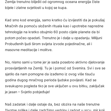
Zemlja trenutno bliješti od ogromnog oceana energija čiste
bijele i zlatne svjetlosti u kojoj se kupa.
Kad smo kod energija, samo kratko ću izvijestiti da je pokušaj
Mračnih da pomoću složenih rituala kao i upotrebe napredne
tehnologije na kratko obujmio 60 posto cijele planete da bi
potom počeo opadati. Trenutno je i dalje u opadanju. Milijuni
Probuđenih ljudi širom svijeta izvode pojedinačne, ali i
masovne meditacije i molitve.
No, nismo sami u tome jer je sada posebno aktivno djelovanje
prosvijetljenih na Zemlji. Tu je i pomoć od Svemira. Svi i sve se
sjatilo da nam pomogne da izađemo iz ovog više tisuću
godina dugog mračnog perioda ljudske povijesti. Kad se
sveukupno pogleda tko je sve uključen u ovu bitku, zaključak
je jasan – Svjetlo pobjeđuje!
Naš zadatak i dalje ostaje da, bez obzira na naše trenutne
životne prilike i dalje zadržimo vedrinu i radost u srcu, mir koji