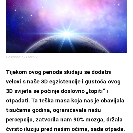
Designed by Freepik
Tijekom ovog perioda skidaju se dodatni
velovi s naše 3D egzistencije i gustoća ovog
3D svijeta se počinje doslovno „topiti“ i
otpadati. Ta teška masa koja nas je obavijala
tisućama godina, ograničavala našu
percepciju, zatvorila nam 90% mozga, držala
čvrsto iluziju pred našim očima, sada otpada.