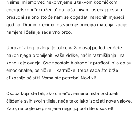
Naime, mi smo već neko vrijeme u takvom kozmičkom i
energetskom “okruženju” da naša misao i osjećaj postaju
presudni za ono što će nam se događati narednih mjeseci i
godina. Drugim riječima, ostvarenje principa materijalizacije
namjera i želja je sada vrlo brzo.
Upravo iz tog razloga je toliko važan ovaj period jer ćete
nakon njega promijeniti vaše vidike, način razmišljanja i na
koncu djelovanja. Sve zaostale blokade iz prošlosti bilo da su
emocionalne, psihičke ili karmičke, treba sada što brže i
efikasnije očistiti. Vama ste potrebni Novi vi!
Osoba koja ste bili, ako u međuvremenu niste poduzeli
čišćenje svih svojih tijela, neće tako lako izdržati nove valove.
Zato, ne bojte se promjene nego joj pohrlite u susret!