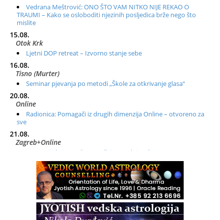
Vedrana Meštrović: ONO ŠTO VAM NITKO NIJE REKAO O
TRAUMI – Kako se osloboditi njezinih posljedica brže nego što
mislite
15.08.
Otok Krk
Ljetni DOP retreat – Izvorno stanje sebe
16.08.
Tisno (Murter)
Seminar pjevanja po metodi „Škole za otkrivanje glasa“
20.08.
Online
Radionica: Pomagači iz drugih dimenzija Online – otvoreno za
sve
21.08.
Zagreb+Online
Osnovni ThetaHealing® tečaj, Zagreb i Online
22.08.
Zagreb
Osnovna radionica za izscjeljivanje pranom (Basic Pranic
Healing course)
Pula
Access BARS®, otpusti stres