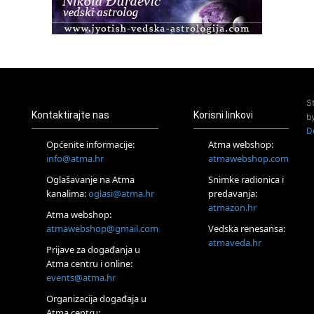
23.08.
Pula
Access Energetski Facelift®
24.08.
Zagreb
Pjesma srca / Zagreb
Online
S
Tečaj Višeg Vodstva, razvijanja intuicije i Akaša zapisa
Kontaktirajte nas
Korisni linkovi
b
25.08.
D
Online
Općenite informacije:
Atma webshop:
Upisi u program Profesionalni hipnoterapeut — nova
info@atma.hr
atmawebshop.com
generacija kreće 25.08. 2026.
26.08.
Oglašavanje na Atma
Snimke radionica i
Online
kanalima:
oglasi@atma.hr
predavanja:
Postanite Nositelj Vibracije Nove Zemlje
atmazon.hr
Atma webshop:
Škola BaZi – put prema dubljem razumijevanju sebe
atmawebshop@gmail.com
Vedska renesansa:
27.08.
atmaveda.hr
Visoko
Prijave za događanja u
Alemka Dauskardt – Jednodnevna radionica sistemskih
Atma centru i online:
konstelacija
events@atma.hr
28.08.
Organizacija događaja u
Online
Atma centru: