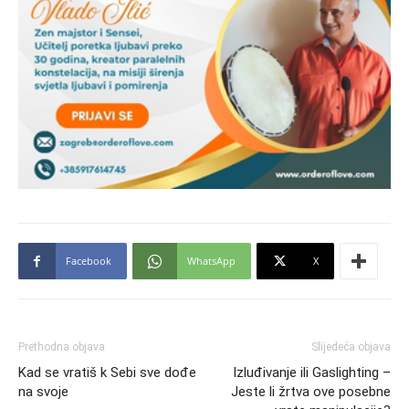
Facebook
WhatsApp
X
Prethodna objava
Slijedeća objava
Kad se vratiš k Sebi sve dođe
Izluđivanje ili Gaslighting –
na svoje
Jeste li žrtva ove posebne