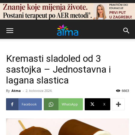
Kremasti sladoled od 3
sastojka – Jednostavna i
lagana slastica
By
Atma
-
2. kolovoza 2024.
6663
Facebook
WhatsApp
X