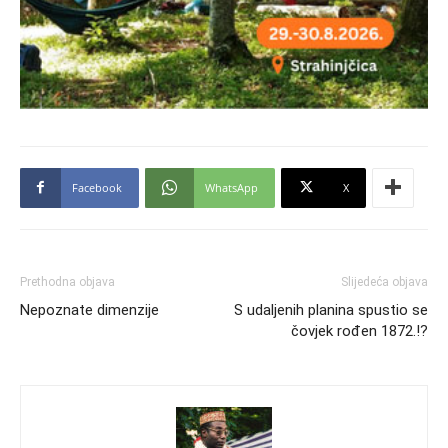
Facebook
WhatsApp
X
Prethodna objava
Slijedeća objava
Nepoznate dimenzije
S udaljenih planina spustio se
čovjek rođen 1872.!?