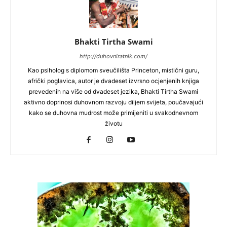
Bhakti Tirtha Swami
http://duhovniratnik.com/
Kao psiholog s diplomom sveučilišta Princeton, mistični guru,
afrički poglavica, autor je dvadeset izvrsno ocjenjenih knjiga
prevedenih na više od dvadeset jezika, Bhakti Tirtha Swami
aktivno doprinosi duhovnom razvoju diljem svijeta, poučavajući
kako se duhovna mudrost može primijeniti u svakodnevnom
životu