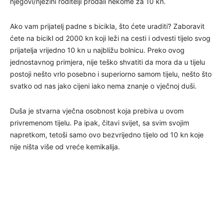
njegovi/njezini roditelji prodali nekome za 10 kn.
Ako vam prijatelj padne s bicikla, što ćete uraditi? Zaboravit
ćete na bicikl od 2000 kn koji leži na cesti i odvesti tijelo svog
prijatelja vrijedno 10 kn u najbližu bolnicu. Preko ovog
jednostavnog primjera, nije teško shvatiti da mora da u tijelu
postoji nešto vrlo posebno i superiorno samom tijelu, nešto što
svatko od nas jako cijeni iako nema znanje o vječnoj duši.
Duša je stvarna vječna osobnost koja prebiva u ovom
privremenom tijelu. Pa ipak, čitavi svijet, sa svim svojim
napretkom, tetoši samo ovo bezvrijedno tijelo od 10 kn koje
nije ništa više od vreće kemikalija.