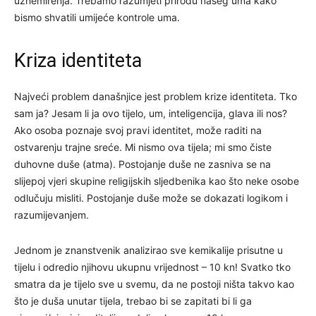
uznemirenja. Trebamo razumjeti prirodu našeg uma kako
bismo shvatili umijeće kontrole uma.
Kriza identiteta
Najveći problem današnjice jest problem krize identiteta. Tko
sam ja? Jesam li ja ovo tijelo, um, inteligencija, glava ili nos?
Ako osoba poznaje svoj pravi identitet, može raditi na
ostvarenju trajne sreće. Mi nismo ova tijela; mi smo čiste
duhovne duše (atma). Postojanje duše ne zasniva se na
slijepoj vjeri skupine religijskih sljedbenika kao što neke osobe
odlučuju misliti. Postojanje duše može se dokazati logikom i
razumijevanjem.
Jednom je znanstvenik analizirao sve kemikalije prisutne u
tijelu i odredio njihovu ukupnu vrijednost – 10 kn! Svatko tko
smatra da je tijelo sve u svemu, da ne postoji ništa takvo kao
što je duša unutar tijela, trebao bi se zapitati bi li ga