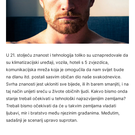
U 21. stoljeću znanost i tehnologija toliko su uznapredovale da
su klimatizacijski uređaji, vozila, hoteli s 5 zvjezdica,
komunikacijska mreža koja je omogućila da nam svijet bude
na dlanu itd. postali sasvim običan dio naše svakodnevice.
Svrha znanosti jest ukloniti sve bijede, ili ih barem smanjiti, i na
taj način unijeti sreću u živote običnih ljudi. Kakvo bismo onda
stanje trebali očekivati u tehnološki najrazvijenijim zemljama?
Trebali bismo očekivati da će u takvim zemljama vladati
ljubavi, mir i bratstvo među njezinim građanima. Međutim,
sadašnji je scenarij upravo suprotan.