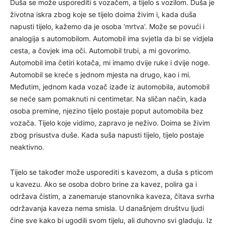
Duša se može usporediti s vozačem, a tijelo s vozilom. Duša je
životna iskra zbog koje se tijelo doima živim i, kada duša
napusti tijelo, kažemo da je osoba ‘mrtva’. Može se povući i
analogija s automobilom. Automobil ima svjetla da bi se vidjela
cesta, a čovjek ima oči. Automobil trubi, a mi govorimo.
Automobil ima četiri kotača, mi imamo dvije ruke i dvije noge.
Automobil se kreće s jednom mjesta na drugo, kao i mi.
Međutim, jednom kada vozač izađe iz automobila, automobil
se neće sam pomaknuti ni centimetar. Na sličan način, kada
osoba premine, njezino tijelo postaje poput automobila bez
vozača. Tijelo koje vidimo, zapravo je neživo. Doima se živim
zbog prisustva duše. Kada suša napusti tijelo, tijelo postaje
neaktivno.
Tijelo se također može usporediti s kavezom, a duša s pticom
u kavezu. Ako se osoba dobro brine za kavez, polira ga i
održava čistim, a zanemaruje stanovnika kaveza, čitava svrha
održavanja kaveza nema smisla. U današnjem društvu ljudi
čine sve kako bi ugodili svom tijelu, ali duhovno svi gladuju. Iz