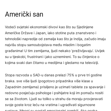
Američki san
Vodeći svjetski ekonomski divovi kao što su Sjedinjene
Američke Države i Japan, iako stotine puta znanstveno i
tehnološki napredije od zemalja kao što je Indija, začudo imaju
najvišu stopu samoubojstava među mladim i bogatim
građanima! U tim zemljama, ljudi nekako ‘preživljavaju’. Uvijek
su u tjeskobi, frustrirani i jako uznemireni. To su činjenice o
kojima svaki dan čitamo u medijima i gledamo na televiziji.
Stopa razvoda u SAD-u danas prelazi 75% u prve tri godine
braka. sve više ljudi (pogotovo pripadnika više klase u
Zapadnim zemljama) prisiljeno je uzimati tablete za spavanje i
redovno posjećuju psihologe i psihijatre koji im pomažu nositi
se sa životom. Ljudi su toliko u strahu da moraju provjeravati
svoje goste kroz leću na vratima i ugrađivati sigurnosne
sustave. Mnogi su postali emocionalni zombiji. Ako osoba