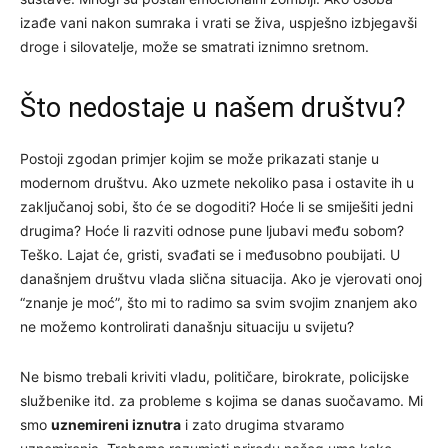
izađe vani nakon sumraka i vrati se živa, uspješno izbjegavši
droge i silovatelje, može se smatrati iznimno sretnom.
Što nedostaje u našem društvu?
Postoji zgodan primjer kojim se može prikazati stanje u
modernom društvu. Ako uzmete nekoliko pasa i ostavite ih u
zaključanoj sobi, što će se dogoditi? Hoće li se smiješiti jedni
drugima? Hoće li razviti odnose pune ljubavi među sobom?
Teško. Lajat će, gristi, svađati se i međusobno poubijati. U
današnjem društvu vlada slična situacija. Ako je vjerovati onoj
“znanje je moć”, što mi to radimo sa svim svojim znanjem ako
ne možemo kontrolirati današnju situaciju u svijetu?
Ne bismo trebali kriviti vladu, političare, birokrate, policijske
službenike itd. za probleme s kojima se danas suočavamo. Mi
smo
uznemireni iznutra
i zato drugima stvaramo