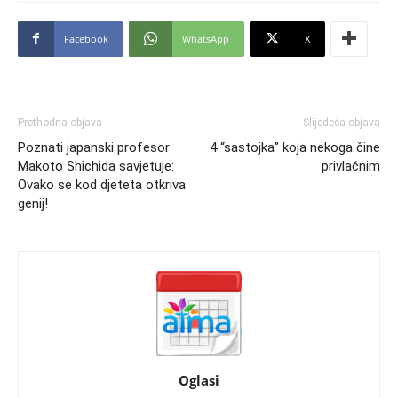
Facebook
WhatsApp
X
Prethodna objava
Slijedeća objava
Poznati japanski profesor
4 “sastojka” koja nekoga čine
Makoto Shichida savjetuje:
privlačnim
Ovako se kod djeteta otkriva
genij!
Oglasi