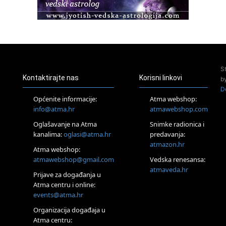
Pula
Access BARS®, otpusti stres
23.08.
Pula
Access Energetski Facelift®
24.08.
S
Zagreb
Kontaktirajte nas
Korisni linkovi
b
Pjesma srca / Zagreb
D
Online
Općenite informacije:
Atma webshop:
Tečaj Višeg Vodstva, razvijanja intuicije i Akaša zapisa
info@atma.hr
atmawebshop.com
25.08.
Oglašavanje na Atma
Snimke radionica i
Online
kanalima:
oglasi@atma.hr
predavanja:
Upisi u program Profesionalni hipnoterapeut — nova
generacija kreće 25.08. 2026.
atmazon.hr
Atma webshop:
26.08.
atmawebshop@gmail.com
Vedska renesansa:
Online
atmaveda.hr
Postanite Nositelj Vibracije Nove Zemlje
Prijave za događanja u
Atma centru i online:
27.08.
events@atma.hr
Visoko
Alemka Dauskardt – Jednodnevna radionica sistemskih
Organizacija događaja u
konstelacija
Atma centru: