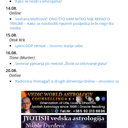
Kako se nositi s emocijama?
14.08.
Online
Vedrana Meštrović: ONO ŠTO VAM NITKO NIJE REKAO O
TRAUMI – Kako se osloboditi njezinih posljedica brže nego što
mislite
15.08.
Otok Krk
Ljetni DOP retreat – Izvorno stanje sebe
16.08.
Tisno (Murter)
Seminar pjevanja po metodi „Škole za otkrivanje glasa“
20.08.
Online
Radionica: Pomagači iz drugih dimenzija Online – otvoreno za
sve
21.08.
Zagreb+Online
Osnovni ThetaHealing® tečaj, Zagreb i Online
22.08.
Zagreb
Osnovna radionica za izscjeljivanje pranom (Basic Pranic
Healing course)