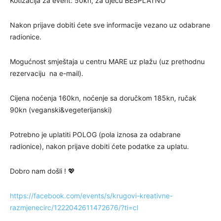
Kotizacija za event: 50kn, za djecu BESPLATNO
Nakon prijave dobiti ćete sve informacije vezano uz odabrane
radionice.
Mogućnost smještaja u centru MARE uz plažu (uz prethodnu
rezervaciju na e-mail).
Cijena noćenja 160kn, noćenje sa doručkom 185kn, ručak
90kn (veganski&vegeterijanski)
Potrebno je uplatiti POLOG (pola iznosa za odabrane
radionice), nakon prijave dobiti ćete podatke za uplatu.
Dobro nam došli ! 💖
https://facebook.com/events/s/krugovi-kreativne-
razmjenecirc/1222042611472676/?ti=cl