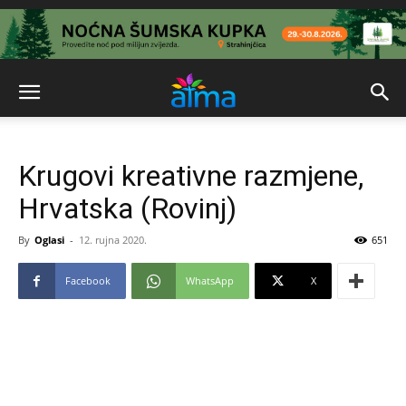
Krugovi kreativne razmjene,
Hrvatska (Rovinj)
By
Oglasi
-
12. rujna 2020.
651
Facebook
WhatsApp
X