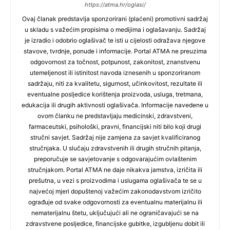
https://atma.hr/oglasi/
Ovaj članak predstavlja sponzorirani (plaćeni) promotivni sadržaj
u skladu s važećim propisima o medijima i oglašavanju. Sadržaj
je izradio i odobrio oglašivač te isti u cijelosti odražava njegove
stavove, tvrdnje, ponude i informacije. Portal ATMA ne preuzima
odgovornost za točnost, potpunost, zakonitost, znanstvenu
utemeljenost ili istinitost navoda iznesenih u sponzoriranom
sadržaju, niti za kvalitetu, sigurnost, učinkovitost, rezultate ili
eventualne posljedice korištenja proizvoda, usluga, tretmana,
edukacija ili drugih aktivnosti oglašivača. Informacije navedene u
ovom članku ne predstavljaju medicinski, zdravstveni,
farmaceutski, psihološki, pravni, financijski niti bilo koji drugi
stručni savjet. Sadržaj nije zamjena za savjet kvalificiranog
stručnjaka. U slučaju zdravstvenih ili drugih stručnih pitanja,
preporučuje se savjetovanje s odgovarajućim ovlaštenim
stručnjakom. Portal ATMA ne daje nikakva jamstva, izričita ili
prešutna, u vezi s proizvodima i uslugama oglašivača te se u
najvećoj mjeri dopuštenoj važećim zakonodavstvom izričito
ograđuje od svake odgovornosti za eventualnu materijalnu ili
nematerijalnu štetu, uključujući ali ne ograničavajući se na
zdravstvene posljedice, financijske gubitke, izgubljenu dobit ili