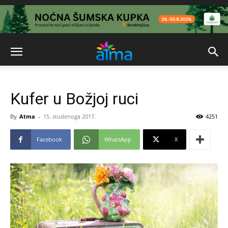
Kufer u Božjoj ruci
By
Atma
-
15. studenoga 2017.
4251
Facebook
WhatsApp
X