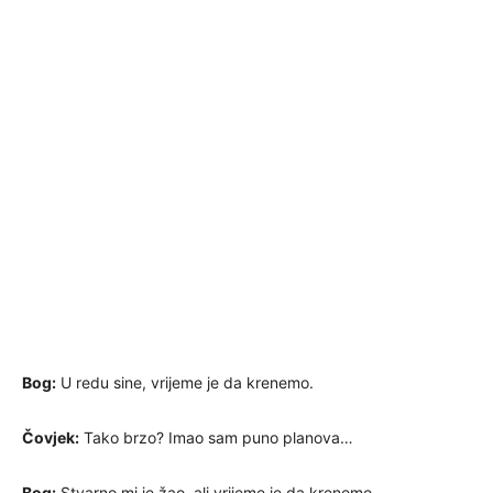
Bog:
U redu sine, vrijeme je da krenemo.
Čovjek:
Tako brzo? Imao sam puno planova…
Bog:
Stvarno mi je žao, ali vrijeme je da krenemo.