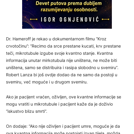
Dr. Hameroff je rekao u dokumentarnom filmu “Kroz
crvotočinu”: “Recimo da srce prestane kucati, krv prestane
teči, mikrotubule izgube svoje kvantno stanje. Kvantna
informacija unutar mirkotubula nije uništena, ne može biti
uništena, samo se distribuira i rasipa slobodno u svemiru”.
Robert Lanza bi još ovdje dodao da ne samo da postoji u
svemiru, već moguće i u drugom svemiru.
Ako je pacijent vraćen, oživljen, ove kvantne informacije se
mogu vratiti u mikrotubule i pacijent kaže da je doživio
“iskustvo blizu smrti”.
On dodaje: “Ako nije oživljen i pacijent umre, moguće je da
ova kvantna informacija može postojati izvan tijela, možda