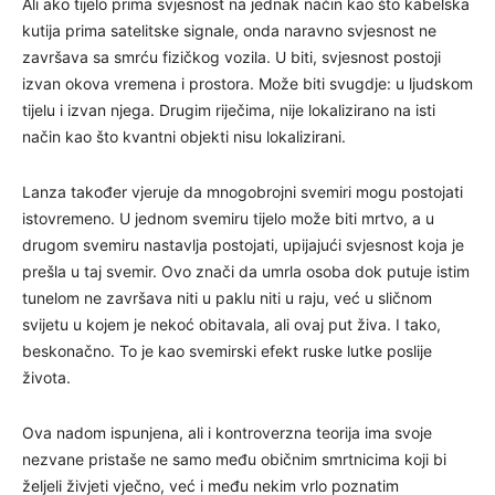
Ali ako tijelo prima svjesnost na jednak način kao što kabelska
kutija prima satelitske signale, onda naravno svjesnost ne
završava sa smrću fizičkog vozila. U biti, svjesnost postoji
izvan okova vremena i prostora. Može biti svugdje: u ljudskom
tijelu i izvan njega. Drugim riječima, nije lokalizirano na isti
način kao što kvantni objekti nisu lokalizirani.
Lanza također vjeruje da mnogobrojni svemiri mogu postojati
istovremeno. U jednom svemiru tijelo može biti mrtvo, a u
drugom svemiru nastavlja postojati, upijajući svjesnost koja je
prešla u taj svemir. Ovo znači da umrla osoba dok putuje istim
tunelom ne završava niti u paklu niti u raju, već u sličnom
svijetu u kojem je nekoć obitavala, ali ovaj put živa. I tako,
beskonačno. To je kao svemirski efekt ruske lutke poslije
života.
Ova nadom ispunjena, ali i kontroverzna teorija ima svoje
nezvane pristaše ne samo među običnim smrtnicima koji bi
željeli živjeti vječno, već i među nekim vrlo poznatim