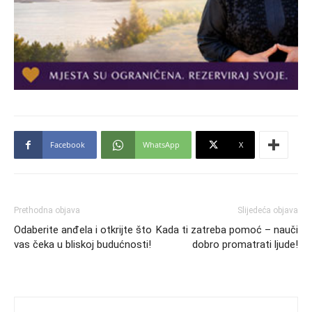
Facebook
WhatsApp
X
Prethodna objava
Slijedeća objava
Odaberite anđela i otkrijte što
Kada ti zatreba pomoć – nauči
vas čeka u bliskoj budućnosti!
dobro promatrati ljude!