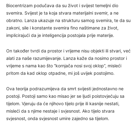
Biocentrizam podučava da su život i svijest temeljni dio
svemira. Svijest je ta koja stvara materijalni svemir, a ne
obratno. Lanza ukazuje na strukturu samog svemira, te da su
zakoni, sile i konstante svemira fino naštimane za život,
implicirajući da je inteligencija postojala prije materije.
On također tvrdi da prostor i vrijeme nisu objekti ili stvari, već
alati za naše razumijevanje. Lanza kaže da nosimo prostor i
vrijeme s nama kao što “kornjača nosi svoj oklop”, misleći
pritom da kad oklop otpadne, mi još uvijek postojimo.
Ova teorija podrazumijeva da smrt svijesti jednostavno ne
postoji. Postoji samo kao misao jer se ljudi poistovjećuju sa
tijelom. Vjeruju da će njihovo tijelo prije ili kasnije nestati,
misleći da s njime nestaje i svjesnost. Ako tijelo stvara
svjesnost, onda svjesnost umire zajedno sa tijelom.