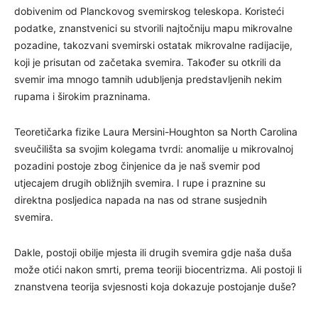
dobivenim od Planckovog svemirskog teleskopa. Koristeći
podatke, znanstvenici su stvorili najtočniju mapu mikrovalne
pozadine, takozvani svemirski ostatak mikrovalne radijacije,
koji je prisutan od začetaka svemira. Također su otkrili da
svemir ima mnogo tamnih udubljenja predstavljenih nekim
rupama i širokim prazninama.
Teoretičarka fizike Laura Mersini-Houghton sa North Carolina
sveučilišta sa svojim kolegama tvrdi: anomalije u mikrovalnoj
pozadini postoje zbog činjenice da je naš svemir pod
utjecajem drugih obližnjih svemira. I rupe i praznine su
direktna posljedica napada na nas od strane susjednih
svemira.
Dakle, postoji obilje mjesta ili drugih svemira gdje naša duša
može otići nakon smrti, prema teoriji biocentrizma. Ali postoji li
znanstvena teorija svjesnosti koja dokazuje postojanje duše?