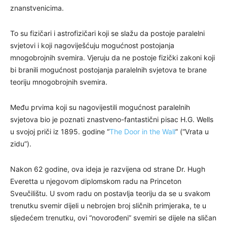
znanstvenicima.
To su fizičari i astrofizičari koji se slažu da postoje paralelni
svjetovi i koji nagoviješćuju mogućnost postojanja
mnogobrojnih svemira. Vjeruju da ne postoje fizički zakoni koji
bi branili mogućnost postojanja paralelnih svjetova te brane
teoriju mnogobrojnih svemira.
Među prvima koji su nagovijestili mogućnost paralelnih
svjetova bio je poznati znastveno-fantastični pisac H.G. Wells
u svojoj priči iz 1895. godine “
The Door in the Wall
” (“Vrata u
zidu”).
Nakon 62 godine, ova ideja je razvijena od strane Dr. Hugh
Everetta u njegovom diplomskom radu na Princeton
Sveučilištu. U svom radu on postavlja teoriju da se u svakom
trenutku svemir dijeli u nebrojen broj sličnih primjeraka, te u
sljedećem trenutku, ovi “novorođeni” svemiri se dijele na sličan