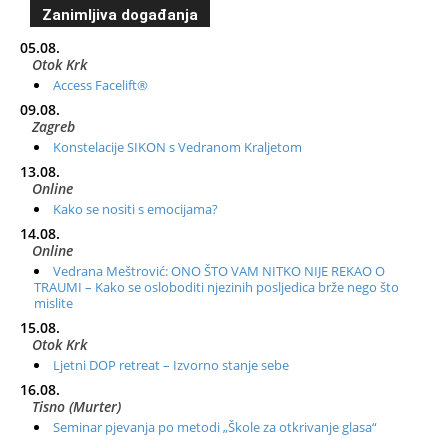
Zanimljiva događanja
05.08.
Otok Krk
Access Facelift®
09.08.
Zagreb
Konstelacije SIKON s Vedranom Kraljetom
13.08.
Online
Kako se nositi s emocijama?
14.08.
Online
Vedrana Meštrović: ONO ŠTO VAM NITKO NIJE REKAO O
TRAUMI – Kako se osloboditi njezinih posljedica brže nego što
mislite
15.08.
Otok Krk
Ljetni DOP retreat – Izvorno stanje sebe
16.08.
Tisno (Murter)
Seminar pjevanja po metodi „Škole za otkrivanje glasa“