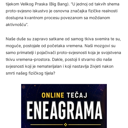
tijekom Velikog Praska (Big Bang). “U jednoj od takvih shema
proto-svjesno iskustvo je osnovna značajka fizičke realnosti
dostupna kvantnom procesu povezanom sa moždanom
aktivnošću”.
Naše duše su zapravo satkane od samog tkiva svemira te su,
moguće, postojale od početaka vremena. Naši mozgovi su
samo primatelji i pojačivači proto-svjesnosti koja je svojstvena
tkivu vremena-prostora. Dakle, postoji li stvarno dio naše
svjesnosti koji je nematerijalan i koji nastavlja živjeti nakon
smrti našeg fizičkog tijela?