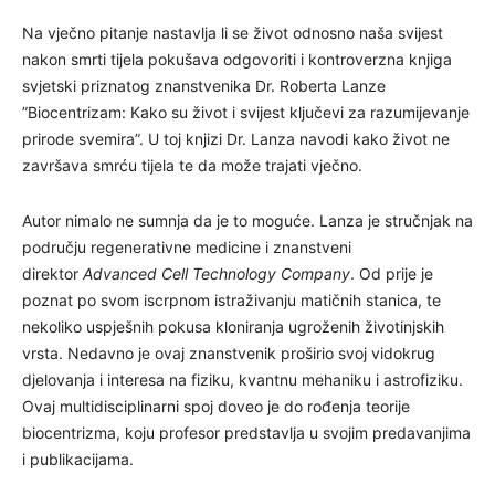
Na vječno pitanje nastavlja li se život odnosno naša svijest
nakon smrti tijela pokušava odgovoriti i kontroverzna knjiga
svjetski priznatog znanstvenika Dr. Roberta Lanze
”Biocentrizam: Kako su život i svijest ključevi za razumijevanje
prirode svemira”. U toj knjizi Dr. Lanza navodi kako život ne
završava smrću tijela te da može trajati vječno.
Autor nimalo ne sumnja da je to moguće. Lanza je stručnjak na
području regenerativne medicine i znanstveni
direktor
Advanced Cell Technology Company
. Od prije je
poznat po svom iscrpnom istraživanju matičnih stanica, te
nekoliko uspješnih pokusa kloniranja ugroženih životinjskih
vrsta. Nedavno je ovaj znanstvenik proširio svoj vidokrug
djelovanja i interesa na fiziku, kvantnu mehaniku i astrofiziku.
Ovaj multidisciplinarni spoj doveo je do rođenja teorije
biocentrizma, koju profesor predstavlja u svojim predavanjima
i publikacijama.