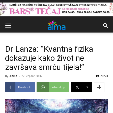
Dr Lanza: “Kvantna fizika
dokazuje kako život ne
završava smrću tijela!”
By
Atma
-
27. veljače 2026.
20224
Facebook
WhatsApp
X