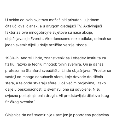
U nekim od ovih svjetova možeš biti prisutan: u jednom
čitajući ovaj članak, a u drugom gledajući TV. Aktivirajući
faktor za ove mnogobrojne svjetove su naše akcije,
objašnjavao je Everett. Ako donesemo neke odluke, odmah se
jedan svemir dijeli u dvije različite verzije ishoda.
1980-ih, Andrei Linde, znanstvenik sa Lebedev Instituta za
fiziku, razvio je teoriju mnogobrojnih svemira. On je danas
profesor na Stanford sveučilištu. Linde objašnjava: “Prostor se
sastoji od mnogo napuhanih sfera, koje dovode do sličnih
sfera, a te onda stvaraju sfere u još većim brojevima, i tako
dalje u beskonačnost. U svemiru, one su odvojene. Nisu
svjesne postojanja onih drugih. Ali predstavljaju dijelove istog
fizičkog svemira.”
Činjenica da naš svemir nije usamljen je potvrđena podacima