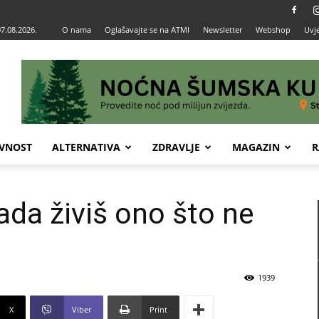
07.08.2026.
O nama
Oglašavajte se na ATMI
Newsletter
Webshop
Uvje
VNOST
ALTERNATIVA
ZDRAVLJE
MAGAZIN
R
da živiš ono što ne
1939
X
Viber
Print