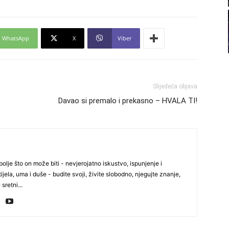
21
WhatsApp
X
Viber
22
23
Slijedeća objava
Davao si premalo i prekasno – HVALA TI!
24
olje što on može biti - nevjerojatno iskustvo, ispunjenje i
26
ijela, uma i duše - budite svoji, živite slobodno, njegujte znanje,
 sretni...
27