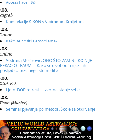
Access Facelift®
.08.
Zagreb
Konstelacije SIKON s Vedranom Kraljetom
.08.
Online
Kako se nositi s emocijama?
.08.
Online
Vedrana Meštrović: ONO ŠTO VAM NITKO NIJE
REKAO O TRAUMI – Kako se osloboditi njezinih
posljedica brže nego što mislite
.08.
Otok Krk
Ljetni DOP retreat – Izvorno stanje sebe
.08.
Tisno (Murter)
Seminar pjevanja po metodi „Škole za otkrivanje
glasa“
.08.
Online
Radionica: Pomagači iz drugih dimenzija Online –
otvoreno za sve