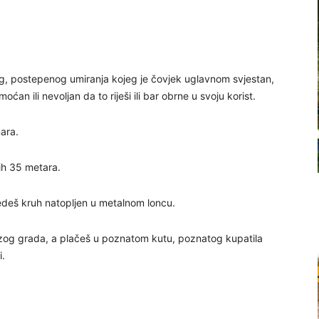
, postepenog umiranja kojeg je čovjek uglavnom svjestan,
an ili nevoljan da to riješi ili bar obrne u svoju korist.
mara.
ih 35 metara.
 jedeš kruh natopljen u metalnom loncu.
rzog grada, a plačeš u poznatom kutu, poznatog kupatila
i.