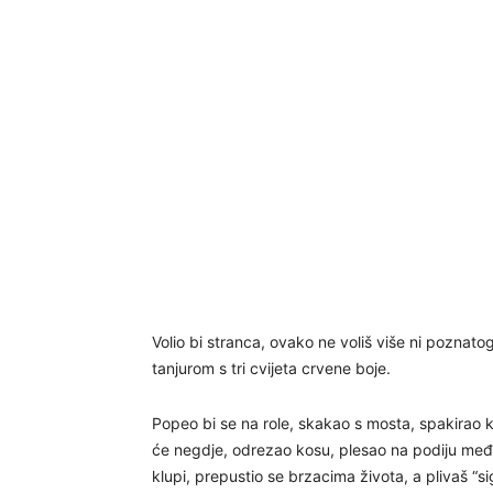
Volio bi stranca, ovako ne voliš više ni poznat
tanjurom s tri cvijeta crvene boje.
Popeo bi se na role, skakao s mosta, spakirao k
će negdje, odrezao kosu, plesao na podiju međ
klupi, prepustio se brzacima života, a plivaš “sig