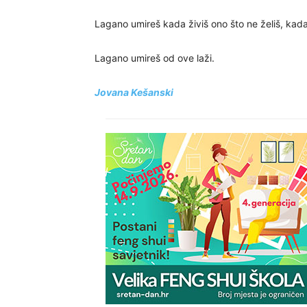
Lagano umireš kada živiš ono što ne želiš, kada 
Lagano umireš od ove laži.
Jovana Kešanski