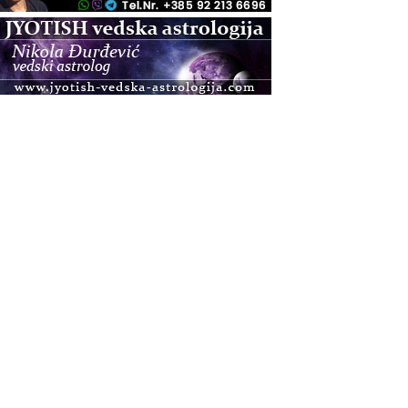
.08.
Zagreb+Online
Osnovni ThetaHealing® tečaj, Zagreb i Online
.08.
Pula
Access BARS®, otpusti stres
.08.
Pula
Access Energetski Facelift®
.08.
Zagreb
Pjesma srca / Zagreb
Online
Tečaj Višeg Vodstva, razvijanja intuicije i Akaša
zapisa
.08.
Online
Postanite Nositelj Vibracije Nove Zemlje
.08.
Visoko
Alemka Dauskardt – Jednodnevna radionica
sistemskih konstelacija