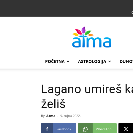
Atma
POČETNA
ASTROLOGIJA
DUHO
Lagano umireš ka
želiš
By
Atma
-
9. rujna 2022.
Facebook
WhatsApp