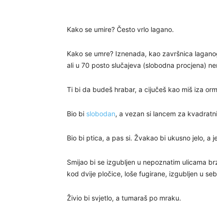
Kako se umire? Često vrlo lagano.
Kako se umre? Iznenada, kao završnica laganog
ali u 70 posto slučajeva (slobodna procjena) nemoć
Ti bi da budeš hrabar, a cijučeš kao miš iza or
Bio bi
slobodan
, a vezan si lancem za kvadratn
Bio bi ptica, a pas si. Žvakao bi ukusno jelo, a
Smijao bi se izgubljen u nepoznatim ulicama b
kod dvije pločice, loše fugirane, izgubljen u seb
Živio bi svjetlo, a tumaraš po mraku.