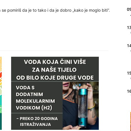
09
se pomiriš da je to tako i da je dobro „kako je moglo biti“.
13
14
15
16
20