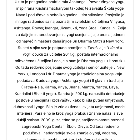
Uz to je pet godina prakticirala Ashtanga i Power Vinyasa yogu,
inspirirana Krishnamacharyom također, te završila Školu yoge
Nava i podučavala nekoliko godina u tim stilovima. Posjetila je
mnoge radionice sa najpoznatijim svjetskim učiteljima Vinyasa,
Ashtanga, Power, Iyengar, Jivamukti, Yoga Srca i Kundalini. Želja
za daljnjim napredovanjem u yogi usmjerila ju je prema jednom
od najvećih mastera današnjice Sri Dharma Mittri u New York.
Susret s njim sve je potpuno promijenio. Završila je "
Life of a
Yogi
" obuku za učitelje 2011.g., postala internacionalno
prihvaćena učiteljica i donijela nam je Dharma yogu u Hrvatsku.
Od tada redovno posjećuje svog učitelja i senior učitelje u New
Yorku, Londonu i dr. Dharma yoga je tradicionalna yoga koja
podučava 8 udova yoge (Ashtanga yoga) i 9 glavnih tradicija
(Hatha-Raja, Karma, Kriya, Jnana, Mantra, Yantra, Laya,
Kundalini i Bhakti yoga). Sandra je 2001.g. napustila dotadašnje
poslove u medijima i izdavaštvu kako bi išla putem umjetnosti,
duhovnosti i yoge. Bila je vrlo aktivna u svijetu umjetnosti, mode i
interijera. Paralelno je kroz yoga praksu i znanje nalazila sve
dublji smisao. 2009. g. zajedno sa prijateljicom otvara poznati
zagrebački Yoga Centar i Školu Divya. Od tada redovno
podučava i nadograđuje svoje znanje o yogi, vedama,
duhovnosti i bhakti yogi, kao i stručne edukacije za