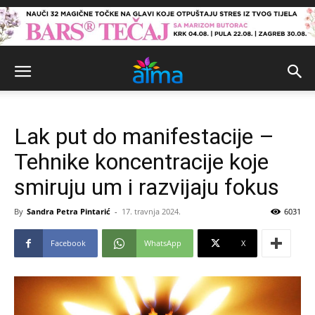
Lak put do manifestacije –
Tehnike koncentracije koje
smiruju um i razvijaju fokus
By
Sandra Petra Pintarić
-
17. travnja 2024.
6031
Facebook
WhatsApp
X