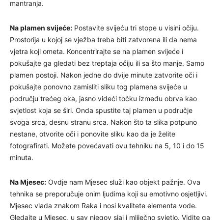
mantranja.
Na plamen svijeće:
Postavite svijeću tri stope u visini očiju.
Prostorija u kojoj se vježba treba biti zatvorena ili da nema
vjetra koji ometa. Koncentrirajte se na plamen svijeće i
pokušajte ga gledati bez treptaja očiju ili sa što manje. Samo
plamen postoji. Nakon jedne do dvije minute zatvorite oči i
pokušajte ponovno zamisliti sliku tog plamena svijeće u
području trećeg oka, jasno videći točku između obrva kao
svjetlost koja se širi. Onda spustite taj plamen u područje
svoga srca, desnu stranu srca. Nakon što ta slika potpuno
nestane, otvorite oči i ponovite sliku kao da je želite
fotografirati. Možete povećavati ovu tehniku na 5, 10 i do 15
minuta.
Na Mjesec:
Ovdje nam Mjesec služi kao objekt pažnje. Ova
tehnika se preporučuje onim ljudima koji su emotivno osjetljivi.
Mjesec vlada znakom Raka i nosi kvalitete elementa vode.
Gledajte u Mjesec, u sav njegov sjaj i mliječno svjetlo. Vidite ga