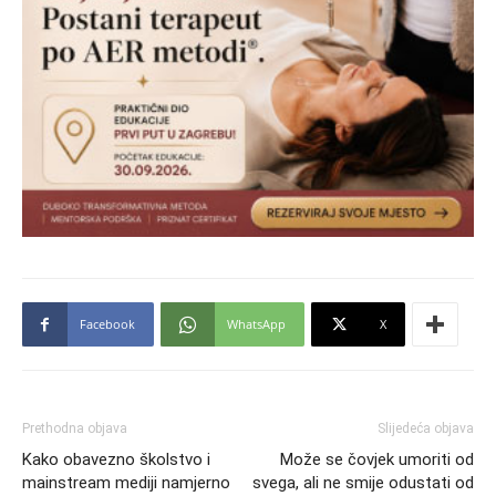
Facebook
WhatsApp
X
Prethodna objava
Slijedeća objava
Kako obavezno školstvo i
Može se čovjek umoriti od
mainstream mediji namjerno
svega, ali ne smije odustati od