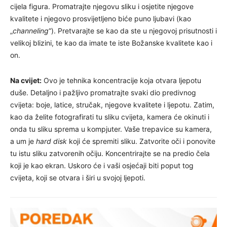
cijela figura. Promatrajte njegovu sliku i osjetite njegove
kvalitete i njegovo prosvijetljeno biće puno ljubavi (kao
„
channeling
“). Pretvarajte se kao da ste u njegovoj prisutnosti i
velikoj blizini, te kao da imate te iste Božanske kvalitete kao i
on.
Na cvijet:
Ovo je tehnika koncentracije koja otvara ljepotu
duše. Detaljno i pažljivo promatrajte svaki dio predivnog
cvijeta: boje, latice, stručak, njegove kvalitete i ljepotu. Zatim,
kao da želite fotografirati tu sliku cvijeta, kamera će okinuti i
onda tu sliku sprema u kompjuter. Vaše trepavice su kamera,
a um je
hard disk
koji će spremiti sliku. Zatvorite oči i ponovite
tu istu sliku zatvorenih očiju. Koncentrirajte se na predio čela
koji je kao ekran. Uskoro će i vaši osjećaji biti poput tog
cvijeta, koji se otvara i širi u svojoj ljepoti.