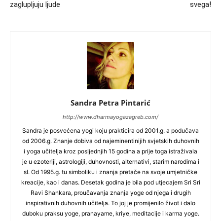
zaglupljuju ljude
svega!
Sandra Petra Pintarić
http://www.dharmayogazagreb.com/
Sandra
je posvećena yogi koju prakticira od 2001.g. a podučava
od 2006.g. Znanje dobiva od najeminentinijih svjetskih duhovnih
i yoga učitelja kroz posljednjih 15 godina a prije toga istraživala
je u ezoteriji, astrologiji, duhovnosti, alternativi, starim narodima i
sl. Od 1995.g. tu simboliku i znanja pretače na svoje umjetničke
kreacije, kao i danas. Desetak godina je bila pod utjecajem Sri Sri
Ravi Shankara, proučavanja znanja yoge od njega i drugih
inspirativnih duhovnih učitelja. To joj je promijenilo život i dalo
duboku praksu yoge, pranayame, kriye, meditacije i karma yoge.