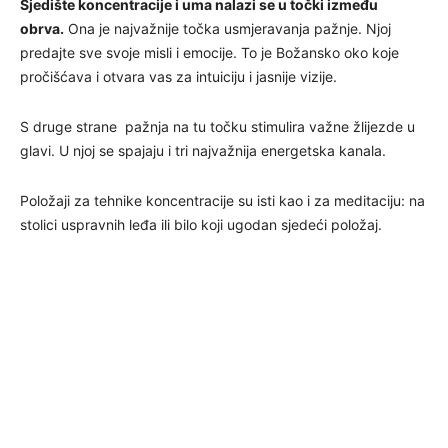
Sjedište koncentracije i uma nalazi se u točki između
obrva.
Ona je najvažnije točka usmjeravanja pažnje. Njoj
predajte sve svoje misli i emocije. To je Božansko oko koje
pročišćava i otvara vas za intuiciju i jasnije vizije.
S druge strane pažnja na tu točku stimulira važne žlijezde u
glavi. U njoj se spajaju i tri najvažnija energetska kanala.
Položaji za tehnike koncentracije su isti kao i za meditaciju: na
stolici uspravnih leđa ili bilo koji ugodan sjedeći položaj.