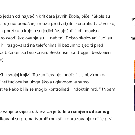
o jedan od najvećih kritičara javnih škola, piše: “Škole su
15
 čije se ponašanje može predvidjeti i kontrolirati. U velikoj
 poretku u kojem su jedini “uspješni” ljudi neovisni,
roizvodi školovanja su … nebitni. Dobro školovani ljudi su
16
ir i razgovarati na telefonima ili bezumno sjediti pred
a bića oni su beskorisni. Beskorisni za druge i beskorisni
n)
20
 u svojoj knjizi “Razumijevanje moći”: “… s obzirom na
 institucionalna uloga škola uglavnom je samo
21
 te kako bi ih se moglo kontrolirati i indoktrinirati. ” (Noam
22
vanje povijesti otkriva da je
to bila namjera od samog
ikovani su prema tvorničkom stilu obrazovanja koji je prvi
23