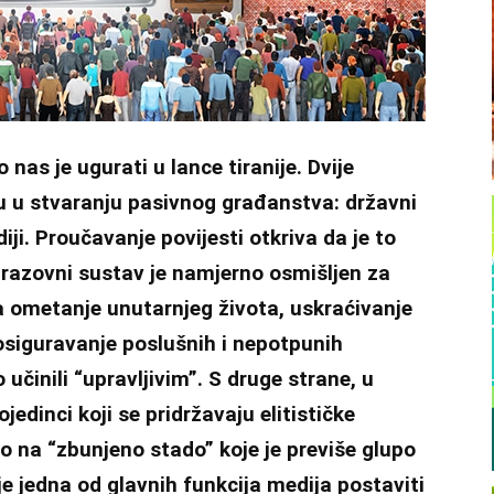
nas je ugurati u lance tiranije. Dvije
gu u stvaranju pasivnog građanstva: državni
i. Proučavanje povijesti otkriva da je to
razovni sustav je namjerno osmišljen za
za ometanje unutarnjeg života, uskraćivanje
 osiguravanje poslušnih i nepotpunih
učinili “upravljivim”. S druge strane, u
dinci koji se pridržavaju elitističke
o na “zbunjeno stado” koje je previše glupo
je jedna od glavnih funkcija medija postaviti