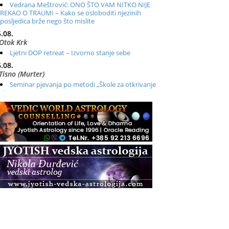
Vedrana Meštrović: ONO ŠTO VAM NITKO NIJE
REKAO O TRAUMI – Kako se osloboditi njezinih
posljedica brže nego što mislite
.08.
Otok Krk
Ljetni DOP retreat – Izvorno stanje sebe
.08.
Tisno (Murter)
Seminar pjevanja po metodi „Škole za otkrivanje
glasa“
.08.
Online
Radionica: Pomagači iz drugih dimenzija Online –
otvoreno za sve
.08.
Zagreb+Online
Osnovni ThetaHealing® tečaj, Zagreb i Online
.08.
Pula
Access BARS®, otpusti stres
.08.
Pula
Access Energetski Facelift®