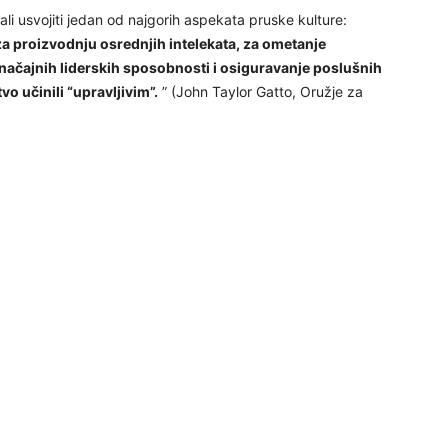
ali usvojiti jedan od najgorih aspekata pruske kulture:
24
za proizvodnju osrednjih intelekata, za ometanje
načajnih liderskih sposobnosti i osiguravanje poslušnih
o učinili “upravljivim”.
” (John Taylor Gatto, Oružje za
26
27
29
30
31