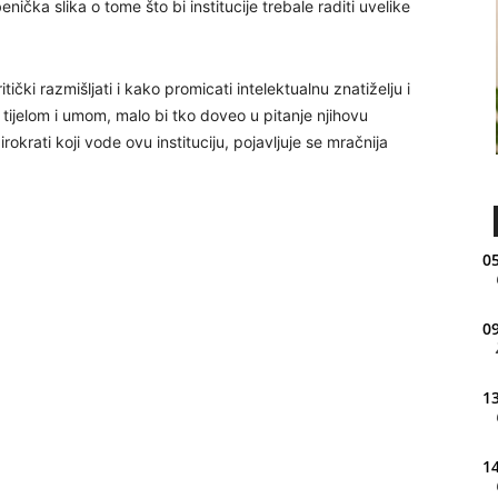
nička slika o tome što bi institucije trebale raditi uvelike
čki razmišljati i kako promicati intelektualnu znatiželju i
 tijelom i umom, malo bi tko doveo u pitanje njihovu
irokrati koji vode ovu instituciju, pojavljuje se mračnija
05
09
13
14