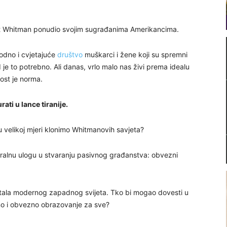
 Walt Whitman ponudio svojim sugrađanima Amerikancima.
odno i cvjetajuće
društvo
muškarci i žene koji su spremni
ad je to potrebno. Ali danas, vrlo malo nas živi prema idealu
nost je norma.
ati u lance tiranije.
u velikoj mjeri klonimo Whitmanovih savjeta?
tegralnu ulogu u stvaranju pasivnog građanstva: obvezni
jetala modernog zapadnog svijeta. Tko bi mogao dovesti u
atno i obvezno obrazovanje za sve?