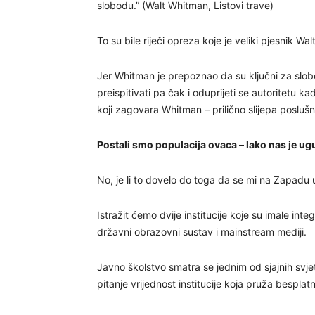
slobodu.” (Walt Whitman, Listovi trave)
To su bile riječi opreza koje je veliki pjesnik
Jer Whitman je prepoznao da su ključni za slob
preispitivati pa čak i oduprijeti se autoritetu k
koji zagovara Whitman – prilično slijepa posluš
Postali smo populacija ovaca – lako nas je ugur
No, je li to dovelo do toga da se mi na Zapadu 
Istražit ćemo dvije institucije koje su imale in
državni obrazovni sustav i mainstream mediji.
Javno školstvo smatra se jednim od sjajnih sv
pitanje vrijednost institucije koja pruža bespl