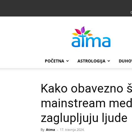
Atma
POČETNA
ASTROLOGIJA
DUHO
Kako obavezno š
mainstream medi
zaglupljuju ljude
By
Atma
-
17. travnja 2024.