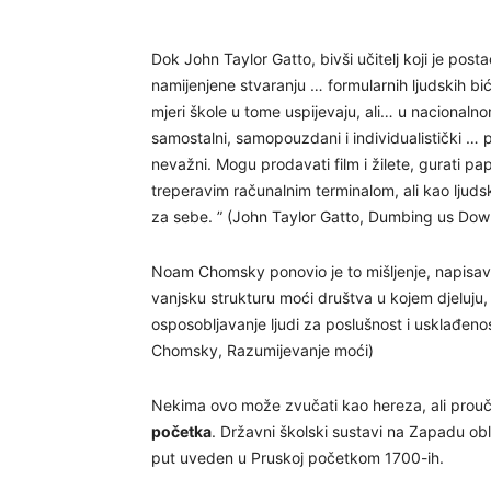
Dok John Taylor Gatto, bivši učitelj koji je posta
namijenjene stvaranju … formularnih ljudskih bića
mjeri škole u tome uspijevaju, ali… u nacionalnom
samostalni, samopouzdani i individualistički … p
nevažni. Mogu prodavati film i žilete, gurati pap
treperavim računalnim terminalom, ali kao ljudsk
za sebe. ” (John Taylor Gatto, Dumbing us Dow
Noam Chomsky ponovio je to mišljenje, napisavši
vanjsku strukturu moći društva u kojem djeluju,
osposobljavanje ljudi za poslušnost i usklađenost
Chomsky, Razumijevanje moći)
Nekima ovo može zvučati kao hereza, ali prouča
početka
. Državni školski sustavi na Zapadu obl
put uveden u Pruskoj početkom 1700-ih.