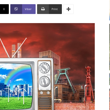
X
Viber
Print