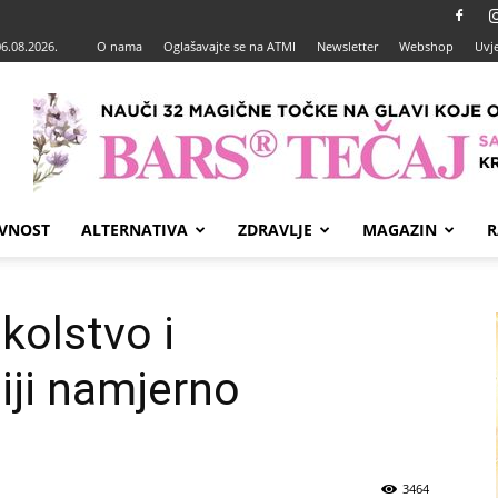
06.08.2026.
O nama
Oglašavajte se na ATMI
Newsletter
Webshop
Uvje
VNOST
ALTERNATIVA
ZDRAVLJE
MAGAZIN
R
kolstvo i
ji namjerno
3464