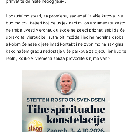
prihvatite da niste nepogrješivi.
I pokušajmo stvari, za promjenu, sagledati iz više kutova. Ne
budimo tzv. hejteri koji će uvijek naći milion argumenata zašto
ne treba uvesti vjeronauk u škole ne želeći priznati sebi da će
upravo taj vjeroučitelj sutra biti možda i jedina moralna osoba
s kojom će naše dijete imati kontakt i ne zvonimo na sav glas
kako našem gradu nedostaje više parkova za djecu, jer budite
realni, koliko vi vremena zaista provodite s njima vani?