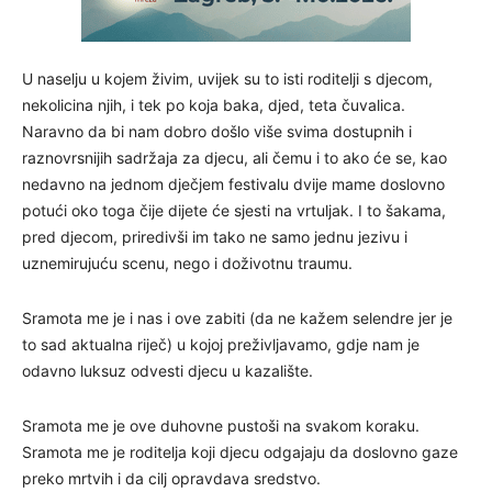
U naselju u kojem živim, uvijek su to isti roditelji s djecom,
nekolicina njih, i tek po koja baka, djed, teta čuvalica.
Naravno da bi nam dobro došlo više svima dostupnih i
raznovrsnijih sadržaja za djecu, ali čemu i to ako će se, kao
nedavno na jednom dječjem festivalu dvije mame doslovno
potući oko toga čije dijete će sjesti na vrtuljak. I to šakama,
pred djecom, priredivši im tako ne samo jednu jezivu i
uznemirujuću scenu, nego i doživotnu traumu.
Sramota me je i nas i ove zabiti (da ne kažem selendre jer je
to sad aktualna riječ) u kojoj preživljavamo, gdje nam je
odavno luksuz odvesti djecu u kazalište.
Sramota me je ove duhovne pustoši na svakom koraku.
Sramota me je roditelja koji djecu odgajaju da doslovno gaze
preko mrtvih i da cilj opravdava sredstvo.