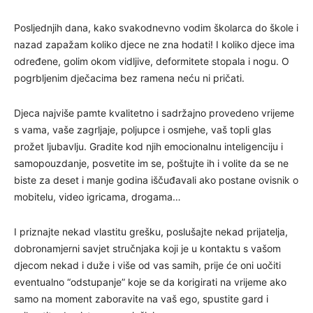
Posljednjih dana, kako svakodnevno vodim školarca do škole i
nazad zapažam koliko djece ne zna hodati! I koliko djece ima
određene, golim okom vidljive, deformitete stopala i nogu. O
pogrbljenim dječacima bez ramena neću ni pričati.
Djeca najviše pamte kvalitetno i sadržajno provedeno vrijeme
s vama, vaše zagrljaje, poljupce i osmjehe, vaš topli glas
prožet ljubavlju. Gradite kod njih emocionalnu inteligenciju i
samopouzdanje, posvetite im se, poštujte ih i volite da se ne
biste za deset i manje godina iščuđavali ako postane ovisnik o
mobitelu, video igricama, drogama…
I priznajte nekad vlastitu grešku, poslušajte nekad prijatelja,
dobronamjerni savjet stručnjaka koji je u kontaktu s vašom
djecom nekad i duže i više od vas samih, prije će oni uočiti
eventualno “odstupanje” koje se da korigirati na vrijeme ako
samo na moment zaboravite na vaš ego, spustite gard i