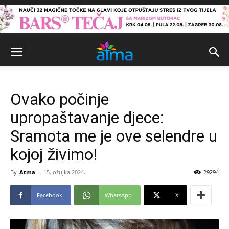
Ovako počinje
upropaštavanje djece:
Sramota me je ove selendre u
kojoj živimo!
By
Atma
-
15. ožujka 2024.
29294
Facebook
WhatsApp
X