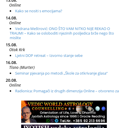
13.08.
Online
Kako se nositi s emocijama?
14.08.
Online
Vedrana Meštrović: ONO ŠTO VAM NITKO NIJE REKAO O
TRAUMI – Kako se osloboditi njezinih posljedica brže nego što
mislite
15.08.
Otok Krk
Ljetni DOP retreat – Izvorno stanje sebe
16.08.
Tisno (Murter)
Seminar pjevanja po metodi „Škole za otkrivanje glasa“
20.08.
Online
Radionica: Pomagači iz drugih dimenzija Online – otvoreno za
sve
21.08.
Zagreb+Online
Osnovni ThetaHealing® tečaj, Zagreb i Online
22.08.
Pula