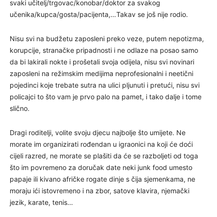
svaki učitelj/trgovac/konobar/doktor za svakog
učenika/kupca/gosta/pacijenta,…Takav se još nije rodio.
Nisu svi na budžetu zaposleni preko veze, putem nepotizma,
korupcije, stranačke pripadnosti i ne odlaze na posao samo
da bi lakirali nokte i prošetali svoja odijela, nisu svi novinari
zaposleni na režimskim medijima neprofesionalni i neetični
pojedinci koje trebate sutra na ulici pljunuti i pretući, nisu svi
policajci to što vam je prvo palo na pamet, i tako dalje i tome
slično.
Dragi roditelji, volite svoju djecu najbolje što umijete. Ne
morate im organizirati rođendan u igraonici na koji će doći
cijeli razred, ne morate se plašiti da će se razboljeti od toga
što im povremeno za doručak date neki junk food umesto
papaje ili kivano afričke rogate dinje s čija sjemenkama, ne
moraju ići istovremeno i na zbor, satove klavira, njemački
jezik, karate, tenis…