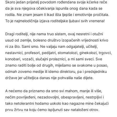
Skoro jedan prijatelj povodom rođendana svoje kćerke reče
da je sva njegova očekivanja ispunila onog dana kada se
rodila. Ne znam jesam li ikad išta ljepše i emotivnije pročitala.
To je najmelodičnija izjava roditeljske ljubavi svih vremena!
Dragi roditelji, nije nama truo sistem, ovaj nesretni i otužni
usud od zemlje, bolesno društvo izopačenih vrijednosti krivo
ni za što. Sami smo. Ne valjaju nam odgajatelji, učitelji,
nastavnici, profesori, pedijatri, stomatolozi, ginekolozi, trgovci,
konobari, vozači, slučajni prolaznici, a mi sami sveci. Sve
znamo raditi bolje od drugih, miješamo se svakome u posao,
odmah zovemo medije ili idemo direktoru, pa i predsjedniku
države jer učiteljica danas nije pohvalila naše dijete.
A nećemo da priznamo da smo svi mahom, manje ili više,
nečim povrijeđeni, nezadovoljni, obespravljeni, nestrpljivi i
tako netolerantni hodamo uokolo kao nagazne mine čekajući
prvu žrtvu na koju ćemo ispljunuti sav nataloženi otrov.