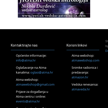
Access BARS®, otpusti stres
23.08.
Pula
Access Energetski Facelift®
24.08.
Zagreb
Pjesma srca / Zagreb
Online
S
Tečaj Višeg Vodstva, razvijanja intuicije i Akaša zapisa
Kontaktirajte nas
Korisni linkovi
b
25.08.
D
Online
Općenite informacije:
Atma webshop:
Upisi u program Profesionalni hipnoterapeut — nova
info@atma.hr
atmawebshop.com
generacija kreće 25.08. 2026.
Oglašavanje na Atma
Snimke radionica i
26.08.
Online
kanalima:
oglasi@atma.hr
predavanja:
Postanite Nositelj Vibracije Nove Zemlje
atmazon.hr
Atma webshop:
27.08.
atmawebshop@gmail.com
Vedska renesansa:
Visoko
atmaveda.hr
Prijave za događanja u
Alemka Dauskardt – Jednodnevna radionica sistemskih
konstelacija
Atma centru i online:
events@atma.hr
29.08.
Zagreb