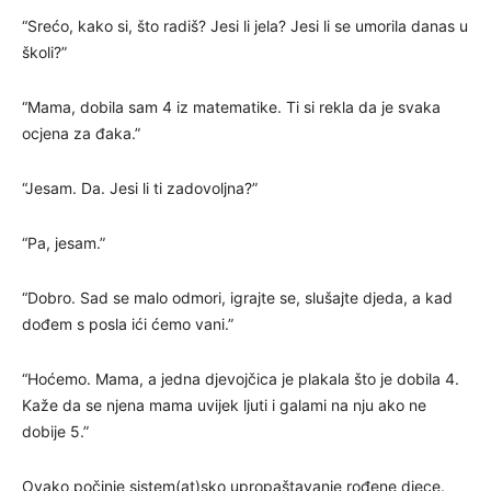
“Srećo, kako si, što radiš? Jesi li jela? Jesi li se umorila danas u
školi?”
“Mama, dobila sam 4 iz matematike. Ti si rekla da je svaka
ocjena za đaka.”
“Jesam. Da. Jesi li ti zadovoljna?”
“Pa, jesam.”
“Dobro. Sad se malo odmori, igrajte se, slušajte djeda, a kad
dođem s posla ići ćemo vani.”
“Hoćemo. Mama, a jedna djevojčica je plakala što je dobila 4.
Kaže da se njena mama uvijek ljuti i galami na nju ako ne
dobije 5.”
Ovako počinje sistem(at)sko upropaštavanje rođene djece.