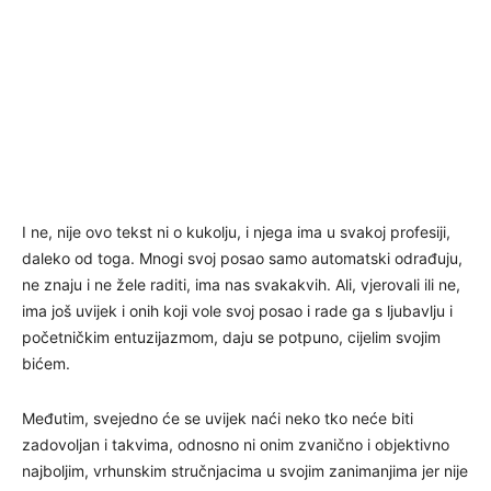
I ne, nije ovo tekst ni o kukolju, i njega ima u svakoj profesiji,
daleko od toga. Mnogi svoj posao samo automatski odrađuju,
ne znaju i ne žele raditi, ima nas svakakvih. Ali, vjerovali ili ne,
ima još uvijek i onih koji vole svoj posao i rade ga s ljubavlju i
početničkim entuzijazmom, daju se potpuno, cijelim svojim
bićem.
Međutim, svejedno će se uvijek naći neko tko neće biti
zadovoljan i takvima, odnosno ni onim zvanično i objektivno
najboljim, vrhunskim stručnjacima u svojim zanimanjima jer nije