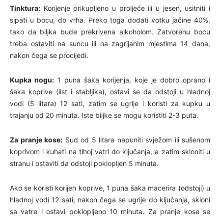
Tinktura:
Korijenje prikupljeno u proljeće ili u jesen, usitniti i
sipati u bocu, do vrha. Preko toga dodati votku jačine 40%,
tako da biljka bude prekrivena alkoholom. Zatvorenu bocu
treba ostaviti na suncu ili na zagrijanim mjestima 14 dana,
nakon čega se procijedi.
Kupka nogu:
1 puna šaka korijenja, koje je dobro oprano i
šaka koprive (list i stabljika), ostavi se da odstoji u hladnoj
vodi (5 litara) 12 sati, zatim se ugrije i koristi za kupku u
trajanju od 20 minuta. Iste biljke se mogu koristiti 2-3 puta.
Za pranje kose:
Sud od 5 litara napuniti svježom ili sušenom
koprivom i kuhati na tihoj vatri do ključanja, a zatim skloniti u
stranu i ostaviti da odstoji poklopljen 5 minuta.
Ako se koristi korijen koprive, 1 puna šaka macerira (odstoji) u
hladnoj vodi 12 sati, nakon čega se ugrije do ključanja, skloni
sa vatre i ostavi poklopljeno 10 minuta. Za pranje kose se