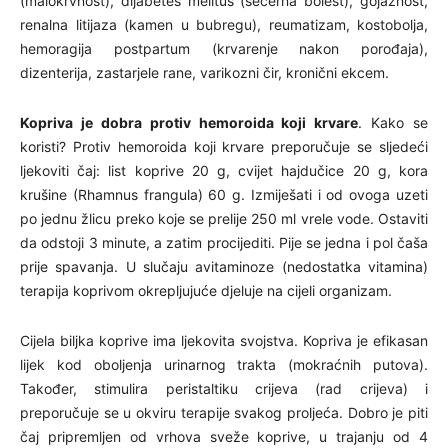
(malokrvnost), dijabetes melitus (šećerna bolest), gojaznost,
renalna litijaza (kamen u bubregu), reumatizam, kostobolja,
hemoragija postpartum (krvarenje nakon porođaja),
dizenterija, zastarjele rane, varikozni čir, kronični ekcem.
Kopriva je dobra protiv hemoroida koji krvare
. Kako se
koristi? Protiv hemoroida koji krvare preporučuje se sljedeći
ljekoviti čaj: list koprive 20 g, cvijet hajdučice 20 g, kora
krušine (Rhamnus frangula) 60 g. Izmiješati i od ovoga uzeti
po jednu žlicu preko koje se prelije 250 ml vrele vode. Ostaviti
da odstoji 3 minute, a zatim procijediti. Pije se jedna i pol čaša
prije spavanja. U slučaju avitaminoze (nedostatka vitamina)
terapija koprivom okrepljujuće djeluje na cijeli organizam.
Cijela biljka koprive ima ljekovita svojstva. Kopriva je efikasan
lijek kod oboljenja urinarnog trakta (mokraćnih putova).
Također, stimulira peristaltiku crijeva (rad crijeva) i
preporučuje se u okviru terapije svakog proljeća. Dobro je piti
čaj pripremljen od vrhova sveže koprive, u trajanju od 4