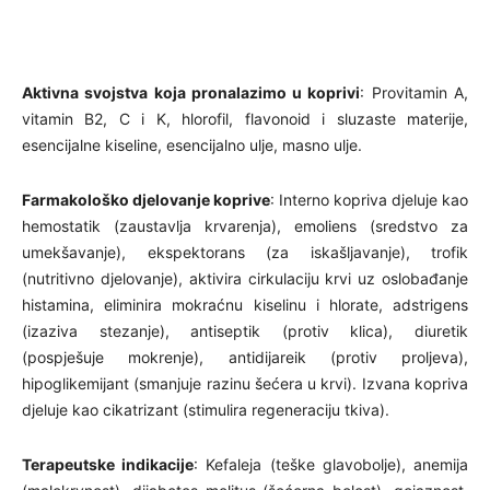
Aktivna svojstva koja pronalazimo u koprivi
: Provitamin A,
vitamin B2, C i K, hlorofil, flavonoid i sluzaste materije,
esencijalne kiseline, esencijalno ulje, masno ulje.
Farmakološko djelovanje koprive
: Interno kopriva djeluje kao
hemostatik (zaustavlja krvarenja), emoliens (sredstvo za
umekšavanje), ekspektorans (za iskašljavanje), trofik
(nutritivno djelovanje), aktivira cirkulaciju krvi uz oslobađanje
histamina, eliminira mokraćnu kiselinu i hlorate, adstrigens
(izaziva stezanje), antiseptik (protiv klica), diuretik
(pospješuje mokrenje), antidijareik (protiv proljeva),
hipoglikemijant (smanjuje razinu šećera u krvi). Izvana kopriva
djeluje kao cikatrizant (stimulira regeneraciju tkiva).
Terapeutske indikacije
: Kefaleja (teške glavobolje), anemija