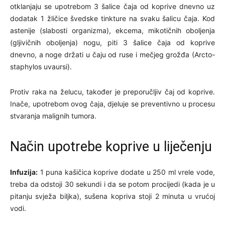
otklanjaju se upotrebom 3 šalice čaja od koprive dnevno uz
dodatak 1 žličice švedske tinkture na svaku šalicu čaja. Kod
astenije (slabosti organizma), ekcema, mikotičnih oboljenja
(gljivičnih oboljenja) nogu, piti 3 šalice čaja od koprive
dnevno, a noge držati u čaju od ruse i mečjeg grožđa (Arcto-
staphylos uvaursi).
Protiv raka na želucu, također je preporučljiv čaj od koprive.
Inače, upotrebom ovog čaja, djeluje se preventivno u procesu
stvaranja malignih tumora.
Način upotrebe koprive u liječenju
Infuzija:
1 puna kašičica koprive dodate u 250 ml vrele vode,
treba da odstoji 30 sekundi i da se potom procijedi (kada je u
pitanju svježa biljka), sušena kopriva stoji 2 minuta u vrućoj
vodi.