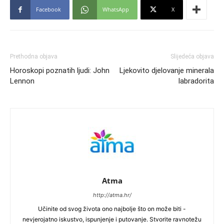
Facebook
WhatsApp
X
Prethodna objava
Slijedeća objava
Horoskopi poznatih ljudi: John
Ljekovito djelovanje minerala
Lennon
labradorita
Atma
http://atma.hr/
Učinite od svog života ono najbolje što on može biti -
nevjerojatno iskustvo, ispunjenje i putovanje. Stvorite ravnotežu