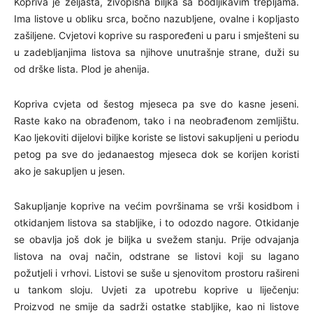
Kopriva je zeljasta, živopisna biljka sa bodljikavim trepljama.
Ima listove u obliku srca, bočno nazubljene, ovalne i kopljasto
zašiljene. Cvjetovi koprive su raspoređeni u paru i smješteni su
u zadebljanjima listova sa njihove unutrašnje strane, duži su
od drške lista. Plod je ahenija.
Kopriva cvjeta od šestog mjeseca pa sve do kasne jeseni.
Raste kako na obrađenom, tako i na neobrađenom zemljištu.
Kao ljekoviti dijelovi biljke koriste se listovi sakupljeni u periodu
petog pa sve do jedanaestog mjeseca dok se korijen koristi
ako je sakupljen u jesen.
Sakupljanje koprive na većim površinama se vrši kosidbom i
otkidanjem listova sa stabljike, i to odozdo nagore. Otkidanje
se obavlja još dok je biljka u svežem stanju. Prije odvajanja
listova na ovaj način, odstrane se listovi koji su lagano
požutjeli i vrhovi. Listovi se suše u sjenovitom prostoru rašireni
u tankom sloju. Uvjeti za upotrebu koprive u liječenju:
Proizvod ne smije da sadrži ostatke stabljike, kao ni listove