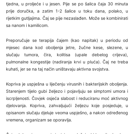
tjedna, u proljeće i u jesen. Pije se po šalica čaja 30 minuta
prije doručka, a zatim 1-2 šalice u toku dana, polako, u
rijetkim gutljajima. Čaj se pije nezaslađen. Može se kombinirati
sa nanom i kamilicom.
Preporučuje se terapija čajem (kao napitak) u periodu od
mjesec dana kod oboljenja jetre, žučne kese, slezene, u
slučaju tumora, čira, kolitisa (upale debelog crijeva),
pulmonalne kongestije (nadiranja krvi u pluća). Čaj ne treba
kuhati, jer se na taj način uništavaju aktivna svojstva.
Kopriva je uspješna u liječenju virusnih i bakterijskih oboljenja.
Starenjem tijelo gubi željezo i pojavljuju se simptomi umora i
iscrpljenosti. Čovjek osjeća slabost i reduciranu moć aktivnog
djelovanja. Kopriva, zahvaljujući željezu koje posjeduje, u
opisanom slučaju djeluje veoma uspješno, a nakon određenog
vremena, organizam se oporavlja.