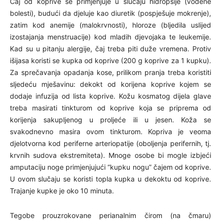
Čaj od koprive se primjenjuje u slučaju hidropsije (vodene
bolesti), budući da djeluje kao diuretik (pospješuje mokrenje),
zatim kod anemije (malokrvnosti), hloroze (bljedila uslijed
izostajanja menstruacije) kod mladih djevojaka te leukemije.
Kad su u pitanju alergije, čaj treba piti duže vremena. Protiv
išijasa koristi se kupka od koprive (200 g koprive za 1 kupku).
Za sprečavanja opadanja kose, prilikom pranja treba koristiti
sljedeću mješavinu: dekokt od korijena koprive kojem se
dodaje infuzija od lista koprive. Kožu kosmatog dijela glave
treba masirati tinkturom od koprive koja se priprema od
korijenja sakupljenog u proljeće ili u jesen. Koža se
svakodnevno masira ovom tinkturom. Kopriva je veoma
djelotvorna kod periferne arteriopatije (oboljenja perifernih, tj.
krvnih sudova ekstremiteta). Mnoge osobe bi mogle izbjeći
amputaciju noge primjenjujući “kupku nogu” čajem od koprive.
U ovom slučaju se koristi topla kupka u dekoktu od koprive.
Trajanje kupke je oko 10 minuta.
Tegobe prouzrokovane perianalnim čirom (na čmaru)