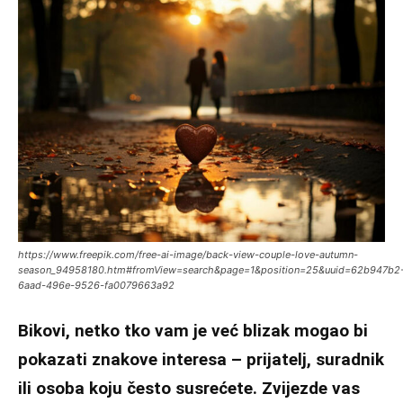
https://www.freepik.com/free-ai-image/back-view-couple-love-autumn-
season_94958180.htm#fromView=search&page=1&position=25&uuid=62b947b2
6aad-496e-9526-fa0079663a92
Bikovi, netko tko vam je već blizak mogao bi
pokazati znakove interesa – prijatelj, suradnik
ili osoba koju često susrećete. Zvijezde vas