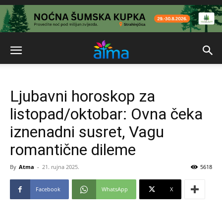
Ljubavni horoskop za
listopad/oktobar: Ovna čeka
iznenadni susret, Vagu
romantične dileme
By
Atma
-
21. rujna 2025.
5618
Facebook
WhatsApp
X