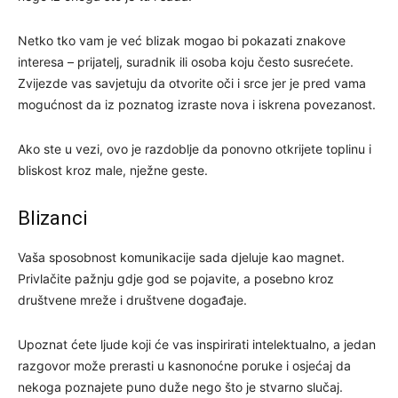
Netko tko vam je već blizak mogao bi pokazati znakove
interesa – prijatelj, suradnik ili osoba koju često susrećete.
Zvijezde vas savjetuju da otvorite oči i srce jer je pred vama
mogućnost da iz poznatog izraste nova i iskrena povezanost.
Ako ste u vezi, ovo je razdoblje da ponovno otkrijete toplinu i
bliskost kroz male, nježne geste.
Blizanci
Vaša sposobnost komunikacije sada djeluje kao magnet.
Privlačite pažnju gdje god se pojavite, a posebno kroz
društvene mreže i društvene događaje.
Upoznat ćete ljude koji će vas inspirirati intelektualno, a jedan
razgovor može prerasti u kasnonoćne poruke i osjećaj da
nekoga poznajete puno duže nego što je stvarno slučaj.