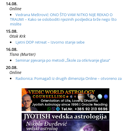
14.08.
Online
Vedrana Meštrović: ONO ŠTO VAM NITKO NIJE REKAO O
TRAUMI – Kako se osloboditi njezinih posljedica brže nego što
mislite
15.08.
Otok Krk
Ljetni DOP retreat – Izvorno stanje sebe
16.08.
Tisno (Murter)
Seminar pjevanja po metodi „Škole za otkrivanje glasa“
20.08.
Online
Radionica: Pomagači iz drugih dimenzija Online – otvoreno za
sve
21.08.
Zagreb+Online
Osnovni ThetaHealing® tečaj, Zagreb i Online
22.08.
Zagreb
Osnovna radionica za izscjeljivanje pranom (Basic Pranic
Healing course)