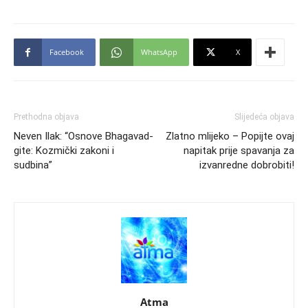
Facebook
WhatsApp
X
Prethodna objava
Slijedeća objava
Neven Ilak: “Osnove Bhagavad-
Zlatno mlijeko – Popijte ovaj
gite: Kozmički zakoni i
napitak prije spavanja za
sudbina”
izvanredne dobrobiti!
Atma