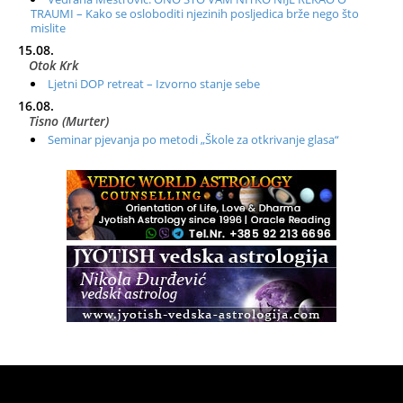
TRAUMI – Kako se osloboditi njezinih posljedica brže nego što
mislite
15.08.
Otok Krk
Ljetni DOP retreat – Izvorno stanje sebe
16.08.
Tisno (Murter)
Seminar pjevanja po metodi „Škole za otkrivanje glasa“
20.08.
Online
Radionica: Pomagači iz drugih dimenzija Online – otvoreno za
sve
21.08.
Zagreb+Online
Osnovni ThetaHealing® tečaj, Zagreb i Online
22.08.
Pula
Access BARS®, otpusti stres
23.08.
Pula
Access Energetski Facelift®
24.08.