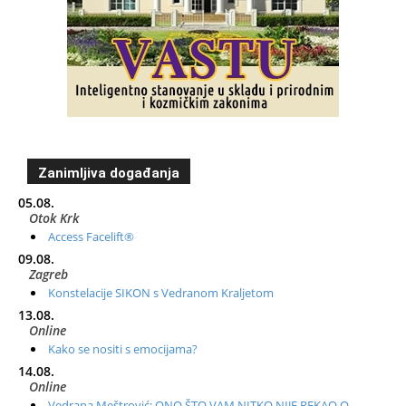
Zanimljiva događanja
05.08.
Otok Krk
Access Facelift®
09.08.
Zagreb
Konstelacije SIKON s Vedranom Kraljetom
13.08.
Online
Kako se nositi s emocijama?
14.08.
Online
Vedrana Meštrović: ONO ŠTO VAM NITKO NIJE REKAO O