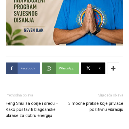
Facebook
WhatsApp
X
Prethodna objava
Slijedeća objava
Feng Shui za obilje i sreću –
3 moćne prakse koje privlače
Kako postaviti blagdanske
pozitivnu vibraciju
ukrase za dobru energiju