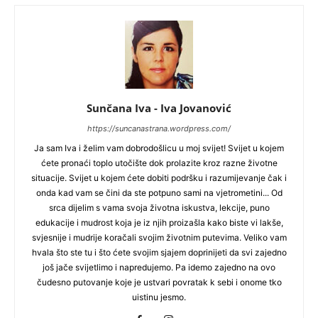
Sunčana Iva - Iva Jovanović
https://suncanastrana.wordpress.com/
Ja sam Iva i želim vam dobrodošlicu u moj svijet! Svijet u kojem
ćete pronaći toplo utočište dok prolazite kroz razne životne
situacije. Svijet u kojem ćete dobiti podršku i razumijevanje čak i
onda kad vam se čini da ste potpuno sami na vjetrometini... Od
srca dijelim s vama svoja životna iskustva, lekcije, puno
edukacije i mudrost koja je iz njih proizašla kako biste vi lakše,
svjesnije i mudrije koračali svojim životnim putevima. Veliko vam
hvala što ste tu i što ćete svojim sjajem doprinijeti da svi zajedno
još jače svijetlimo i napredujemo. Pa idemo zajedno na ovo
čudesno putovanje koje je ustvari povratak k sebi i onome tko
uistinu jesmo.