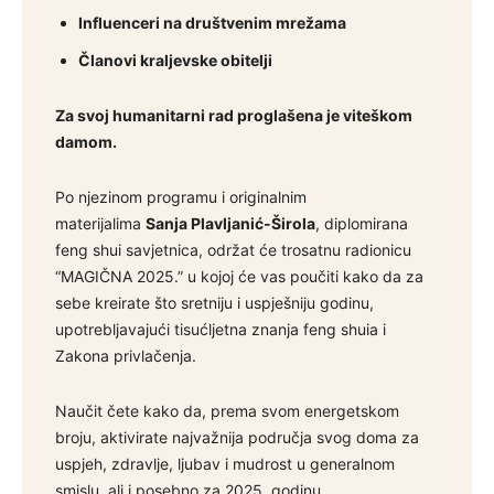
Influenceri na društvenim mrežama
Članovi kraljevske obitelji
Za svoj humanitarni rad proglašena je viteškom
damom.
Po njezinom programu i originalnim
materijalima
Sanja Plavljanić-Širola
, diplomirana
feng shui savjetnica, održat će trosatnu radionicu
“MAGIČNA 2025.” u kojoj će vas poučiti kako da za
sebe kreirate što sretniju i uspješniju godinu,
upotrebljavajući tisućljetna znanja feng shuia i
Zakona privlačenja.
Naučit čete kako da, prema svom energetskom
broju, aktivirate najvažnija područja svog doma za
uspjeh, zdravlje, ljubav i mudrost u generalnom
smislu, ali i posebno za 2025. godinu.