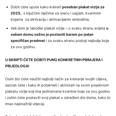
Dobit ćete upute kako kreirati
poseban plakat vizije za
2025.
, s ključnim riječima za sreću i uspjeh, kvantnim
bojama za aktivaciju i aktivacijskim simbolima.
Vaš dom je također plakat vizije – u svaku stranu svijeta
u
vašem domu važno je postaviti barem po jedan
specifičan predmet
i za svaku stranu postoji najbolja boja
za ovu godinu.
U SKRIPTI ĆETE DOBITI PUNO KONKRETNIH PRIMJERA I
PRIJEDLOGA!
Osim što ćete naučiti najbolji način za kreiranje svojih ciljeva,
saznat ćete i kako ih potakneti i aktivirati na svom posebnom
plakatu vizije koji ima jedinstvene kvantne boje za ovu godinu
i zatim ćete postaviti svoj plakat u određeni dio doma, kako bi
imao najsnažniji utjecaj.