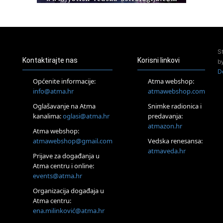
Access BARS®, otpusti stres
23.08.
Pula
Access Energetski Facelift®
24.08.
S
Zagreb
Kontaktirajte nas
Korisni linkovi
b
Pjesma srca / Zagreb
D
Online
Općenite informacije:
Atma webshop:
Tečaj Višeg Vodstva, razvijanja intuicije i Akaša zapisa
info@atma.hr
atmawebshop.com
25.08.
Oglašavanje na Atma
Snimke radionica i
Online
kanalima:
oglasi@atma.hr
predavanja:
Upisi u program Profesionalni hipnoterapeut — nova
generacija kreće 25.08. 2026.
atmazon.hr
Atma webshop:
26.08.
atmawebshop@gmail.com
Vedska renesansa:
Online
atmaveda.hr
Postanite Nositelj Vibracije Nove Zemlje
Prijave za događanja u
Atma centru i online:
27.08.
events@atma.hr
Visoko
Alemka Dauskardt – Jednodnevna radionica sistemskih
Organizacija događaja u
konstelacija
Atma centru:
29.08.
ena.milinković@atma.hr
Zagreb