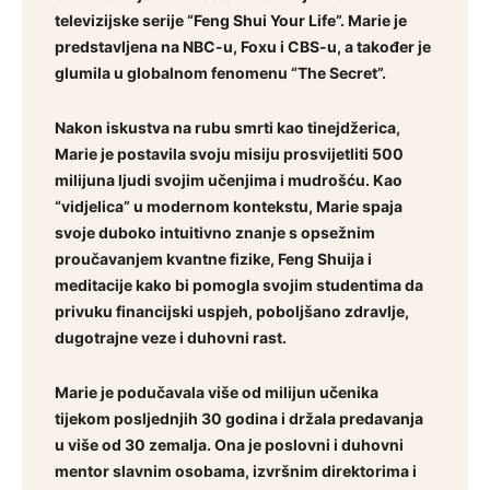
televizijske serije “Feng Shui Your Life”. Marie je
predstavljena na NBC-u, Foxu i CBS-u, a također je
glumila u globalnom fenomenu “The Secret”.
Nakon iskustva na rubu smrti kao tinejdžerica,
Marie je postavila svoju misiju prosvijetliti 500
milijuna ljudi svojim učenjima i mudrošću. Kao
“vidjelica” u modernom kontekstu, Marie spaja
svoje duboko intuitivno znanje s opsežnim
proučavanjem kvantne fizike, Feng Shuija i
meditacije kako bi pomogla svojim studentima da
privuku financijski uspjeh, poboljšano zdravlje,
dugotrajne veze i duhovni rast.
Marie je podučavala više od milijun učenika
tijekom posljednjih 30 godina i držala predavanja
u više od 30 zemalja. Ona je poslovni i duhovni
mentor slavnim osobama, izvršnim direktorima i