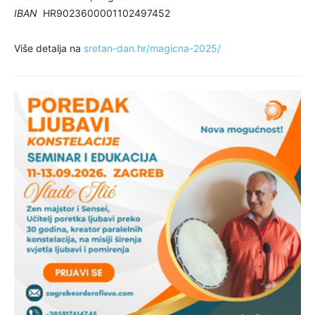
IBAN
HR9023600001102497452
Više detalja na
sretan-dan.hr/magicna-2025/