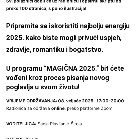
Svi polaznici dobit će uz radionicu i opširnu skriptu od
preko 100 stranica, s puno ilustracija!
Pripremite se iskoristiti najbolju energiju
2025. kako biste mogli privući uspjeh,
zdravlje, romantiku i bogatstvo.
U programu “MAGIČNA 2025.” bit ćete
vođeni kroz proces pisanja novog
poglavlja u svom životu!
VRIJEME ODRŽAVANJA: 08. veljače 2025. 17:00-20:00
Radionica se održava
online
, preko platforme Zoom
VODITELJICA:
Sanja Plavljanić-Širola