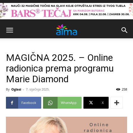
MAGIČNA 2025. – Online
radionica prema programu
Marie Diamond
By
Oglasi
-
7. siječnja 2025.
258
Facebook
WhatsApp
X