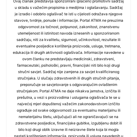
Ovaj članak predstavlja sponzorirani (plaćeni) promotivni sadržaj
u skladu s važećim propisima o medijima i oglašavanju. Sadržaj
je izradio i odobrio oglašivač te isti u cijelosti odražava njegove
stavove, tvrdnje, ponude i informacije. Portal ATMA ne preuzima
odgovornost za točnost, potpunost, zakonitost, znanstvenu
utemeljenost ili istinitost navoda iznesenih u sponzoriranom
sadržaju, niti za kvalitetu, sigurnost, učinkovitost, rezultate ili
eventualne posljedice korištenja proizvoda, usluga, tretmana,
edukacija ili drugih aktivnosti oglašivača. Informacije navedene u
ovom članku ne predstavljaju medicinski, zdravstveni,
farmaceutski, psihološki, pravni, financijski niti bilo koji drugi
stručni savjet. Sadržaj nije zamjena za savjet kvalificiranog
stručnjaka. U slučaju zdravstvenih ili drugih stručnih pitanja,
preporučuje se savjetovanje s odgovarajućim ovlaštenim
stručnjakom. Portal ATMA ne daje nikakva jamstva, izričita ili
prešutna, u vezi s proizvodima i uslugama oglašivača te se u
najvećoj mjeri dopuštenoj važećim zakonodavstvom izričito
ograđuje od svake odgovornosti za eventualnu materijalnu ili
nematerijalnu štetu, uključujući ali ne ograničavajući se na
zdravstvene posljedice, financijske gubitke, izgubljenu dobit ili
bilo koji drugi oblik izravne ili neizravne štete koja bi mogla
nastati korištenjem informacija, proizvoda ili usluga navedenih u