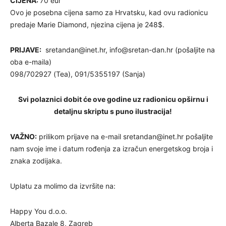
CIJENA:
70 eur
Ovo je posebna cijena samo za Hrvatsku, kad ovu radionicu
predaje Marie Diamond, njezina cijena je 248$.
PRIJAVE:
sretandan@inet.hr
,
info@sretan-dan.hr
(pošaljite na
oba e-maila)
098/702927 (Tea), 091/5355197 (Sanja)
Svi polaznici dobit će ove godine uz radionicu opširnu i
detaljnu skriptu s puno ilustracija!
VAŽNO:
prilikom prijave na e-mail
sretandan@inet.hr
pošaljite
nam svoje ime i datum rođenja za izračun energetskog broja i
znaka zodijaka.
Uplatu za molimo da izvršite na:
Happy You d.o.o.
Alberta Bazale 8, Zagreb