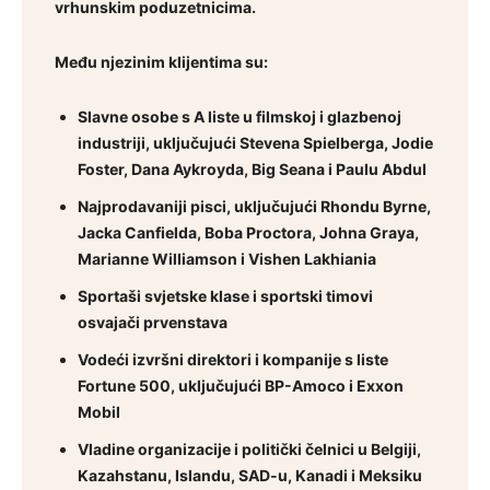
vrhunskim poduzetnicima.
Među njezinim klijentima su:
Slavne osobe s A liste u filmskoj i glazbenoj
industriji, uključujući Stevena Spielberga, Jodie
Foster, Dana Aykroyda, Big Seana i Paulu Abdul
Najprodavaniji pisci, uključujući Rhondu Byrne,
Jacka Canfielda, Boba Proctora, Johna Graya,
Marianne Williamson i Vishen Lakhiania
Sportaši svjetske klase i sportski timovi
osvajači prvenstava
Vodeći izvršni direktori i kompanije s liste
Fortune 500, uključujući BP-Amoco i Exxon
Mobil
Vladine organizacije i politički čelnici u Belgiji,
Kazahstanu, Islandu, SAD-u, Kanadi i Meksiku