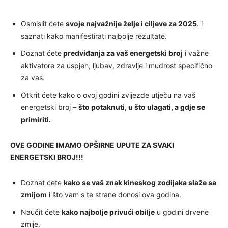
Osmislit ćete
svoje najvažnije želje i ciljeve za 2025
. i
saznati kako manifestirati najbolje rezultate.
Doznat ćete
predviđanja za vaš energetski broj
i važne
aktivatore za uspjeh, ljubav, zdravlje i mudrost specifično
za vas.
Otkrit ćete kako o ovoj godini zvijezde utječu na vaš
energetski broj –
što potaknuti, u što ulagati, a gdje se
primiriti.
OVE GODINE IMAMO OPŠIRNE UPUTE ZA SVAKI
ENERGETSKI BROJ!!!
Doznat ćete
kako se vaš znak kineskog zodijaka slaže sa
zmijom
i što vam s te strane donosi ova godina.
Naučit ćete
kako najbolje privući obilje
u godini drvene
zmije.