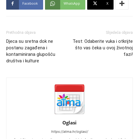
Facebook
WhatsApp
X
Prethodna objava
Slijedeća objava
Djeca su sretna dok ne
Test: Odaberite vuka i otkrijte
postanu zagađena i
što vas čeka u ovoj životnoj
kontaminirana glupošću
fazi!
društva i kulture
Oglasi
https://atma.hr/oglasi/