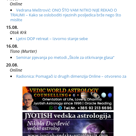
Online
Vedrana Meštrović: ONO ŠTO VAM NITKO NIJE REKAO O
TRAUMI – Kako se osloboditi njezinih posljedica brže nego što
mislite
15.08.
Otok Krk
Ljetni DOP retreat – Izvorno stanje sebe
16.08.
Tisno (Murter)
Seminar pjevanja po metodi „Škole za otkrivanje glasa“
20.08.
Online
Radionica: Pomagači iz drugih dimenzija Online – otvoreno za
sve
21.08.
Zagreb+Online
Osnovni ThetaHealing® tečaj, Zagreb i Online
22.08.
Zagreb
Osnovna radionica za izscjeljivanje pranom (Basic Pranic
Healing course)
Pula