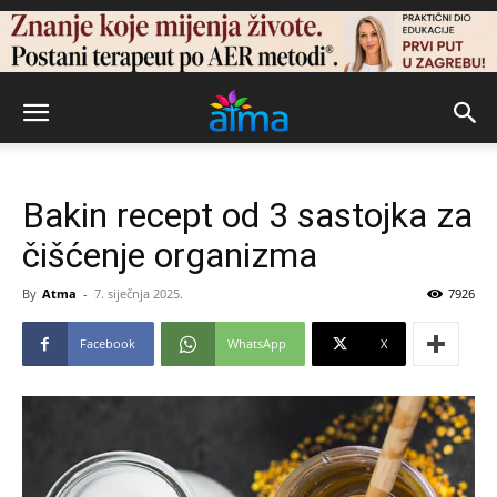
Bakin recept od 3 sastojka za
čišćenje organizma
By
Atma
-
7. siječnja 2025.
7926
Facebook
WhatsApp
X