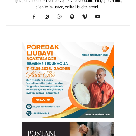
tijela, uma i duše - budite svoji, živite slobodno, njegujte znanje,
cijenite iskustvo, volite i budite sretni...