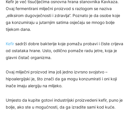
Kefir je već tisućljećima osnovna hrana stanovnika Kavkaza.
Ovaj fermentirani mliječni proizvod s razlogom se naziva
„eliksirom dugovječnosti i zdravlja“. Poznato je da osobe koje
ga konzumiraju u jutarnjim satima osjećaju se mnogo bolje
tijekom dana.
Kefir
sadrži dobre bakterije koje pomažu probavi i čiste crijeva
od ostataka hrane. Usto, odlično pomaže radu jetre, koja je
glavni čistač organizma.
Ovaj mliječni proizvod ima još jedno izvrsno svojstvo –
hipoalergijski je, što znači da ga mogu konzumirati i oni koji
inače imaju alergiju na mlijeko.
Umjesto da kupite gotovi industrijski proizvedeni kefir, puno je
bolje, ako ste u mogućnosti, da ga izradite sami kod kuće.