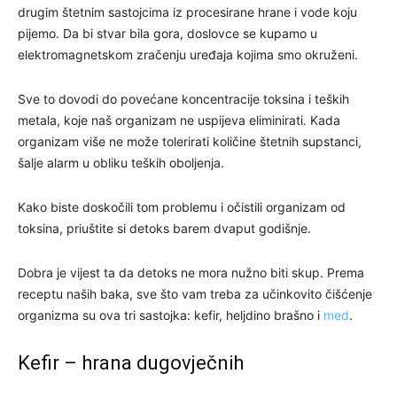
drugim štetnim sastojcima iz procesirane hrane i vode koju
pijemo. Da bi stvar bila gora, doslovce se kupamo u
elektromagnetskom zračenju uređaja kojima smo okruženi.
Sve to dovodi do povećane koncentracije toksina i teških
metala, koje naš organizam ne uspijeva eliminirati. Kada
organizam više ne može tolerirati količine štetnih supstanci,
šalje alarm u obliku teških oboljenja.
Kako biste doskočili tom problemu i očistili organizam od
toksina, priuštite si detoks barem dvaput godišnje.
Dobra je vijest ta da detoks ne mora nužno biti skup. Prema
receptu naših baka, sve što vam treba za učinkovito čišćenje
organizma su ova tri sastojka: kefir, heljdino brašno i
med
.
Kefir – hrana dugovječnih