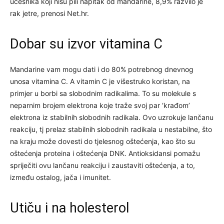
učesnika koji nisu pili napitak od mandarine, 8,9% razvilo je
rak jetre, prenosi Net.hr.
Dobar su izvor vitamina C
Mandarine vam mogu dati i do 80% potrebnog dnevnog
unosa vitamina C. A vitamin C je višestruko koristan, na
primjer u borbi sa slobodnim radikalima. To su molekule s
neparnim brojem elektrona koje traže svoj par ‘krađom’
elektrona iz stabilnih slobodnih radikala. Ovo uzrokuje lančanu
reakciju, tj prelaz stabilnih slobodnih radikala u nestabilne, što
na kraju može dovesti do tjelesnog oštećenja, kao što su
oštećenja proteina i oštećenja DNK. Antioksidansi pomažu
spriječiti ovu lančanu reakciju i zaustaviti oštećenja, a to,
između ostalog, jača i imunitet.
Utiču i na holesterol