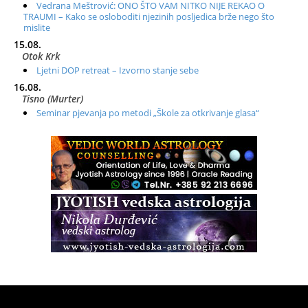
Vedrana Meštrović: ONO ŠTO VAM NITKO NIJE REKAO O
TRAUMI – Kako se osloboditi njezinih posljedica brže nego što
mislite
15.08.
Otok Krk
Ljetni DOP retreat – Izvorno stanje sebe
16.08.
Tisno (Murter)
Seminar pjevanja po metodi „Škole za otkrivanje glasa“
20.08.
Online
Radionica: Pomagači iz drugih dimenzija Online – otvoreno za
sve
21.08.
Zagreb+Online
Osnovni ThetaHealing® tečaj, Zagreb i Online
22.08.
Pula
Access BARS®, otpusti stres
23.08.
Pula
Access Energetski Facelift®