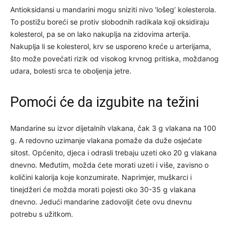
Antioksidansi u mandarini mogu sniziti nivo ‘lošeg’ kolesterola.
To postižu boreći se protiv slobodnih radikala koji oksidiraju
kolesterol, pa se on lako nakuplja na zidovima arterija.
Nakuplja li se kolesterol, krv se usporeno kreće u arterijama,
što može povećati rizik od visokog krvnog pritiska, moždanog
udara, bolesti srca te oboljenja jetre.
Pomoći će da izgubite na težini
Mandarine su izvor dijetalnih vlakana, čak 3 g vlakana na 100
g. A redovno uzimanje vlakana pomaže da duže osjećate
sitost. Općenito, djeca i odrasli trebaju uzeti oko 20 g vlakana
dnevno. Međutim, možda ćete morati uzeti i više, zavisno o
količini kalorija koje konzumirate. Naprimjer, muškarci i
tinejdžeri će možda morati pojesti oko 30-35 g vlakana
dnevno. Jedući mandarine zadovoljit ćete ovu dnevnu
potrebu s užitkom.