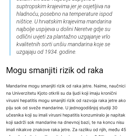
suptropskim krajevima jer je osjetljiva na
hladnoću, posebno na temperature ispod
ništice. U hrvatskim krajevima mandarina
najbolje uspijeva u dolini Neretve gdje su
odlični uvjeti za plantažno uzgajanje vrlo
kvalitetnih sorti unšiu mandarina koje se
uzgajaju od 1934. godine.
Mogu smanjiti rizik od raka
Mandarine mogu smanjiti rizik od raka jetre. Naime, naučnici
na Univerzitetu Kjoto otkrili su da ljudi koji imaju kronični
virusni hepatitis mogu smanjiti rizik od razvoja raka jetre ako
piju sok od sveže mandarine. U jednogodišnjoj studiji 30
učesnika koji su imali virusni hepatitis konzumiralo je napitak
koji sadrži sok mandarine na dnevnoj bazi, te na koncu nisu
imali nikakve znakove raka jetre. Za razliku od njih, među 45