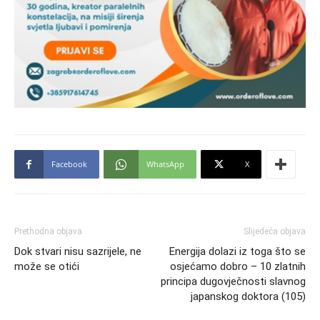
Facebook
WhatsApp
X
Prethodna objava
Slijedeća objava
Dok stvari nisu sazrijele, ne
Energija dolazi iz toga što se
može se otići
osjećamo dobro – 10 zlatnih
principa dugovječnosti slavnog
japanskog doktora (105)