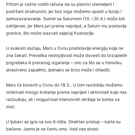
Pritom je važno voditi računa da su planovi utemeljeni i
podržani strukturom, jer bez toga možemo upasti u iluziju i
samozavaravanje. Susret sa Saturnom (19. i 20.4.) može biti
zahtjevan, jer Mars juri prema naprijed, a Saturn mu postavlja
granice, što može izazvati osjećaj frustracije.
U svakom slučaju, Mars u Ovnu predstavlja energiju koja ne
zna čekati. Prevelika nestrpljivost može dovesti do brzopletih
pogrešaka ili preranog izgaranja – ono za što se u trenutku
strastveno zapalimo, jednako se brzo može i ohladiti.
Mars će boraviti u Ovnu do 18.5.. U tom razdoblju možemo
očekivati mnogo kretanja prema naprijed i aktivnosti koje nas
razbuđuju, ali i mogućnost intenzivnih okršaja te borbe za
moć.
U ljubavi se igra na sve ili ništa. Direktan pristup – karte su
bačene. Jasno je na čemu smo. Vodi nas strast.