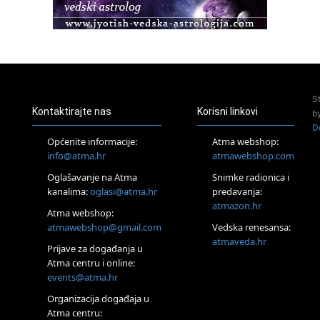
Pula
Access BARS®, otpusti stres
23.08.
Pula
Access Energetski Facelift®
24.08.
S
Zagreb
Kontaktirajte nas
Korisni linkovi
b
Pjesma srca / Zagreb
D
Online
Općenite informacije:
Atma webshop:
Tečaj Višeg Vodstva, razvijanja intuicije i Akaša zapisa
info@atma.hr
atmawebshop.com
25.08.
Oglašavanje na Atma
Snimke radionica i
Online
kanalima:
oglasi@atma.hr
predavanja:
Upisi u program Profesionalni hipnoterapeut — nova
generacija kreće 25.08. 2026.
atmazon.hr
Atma webshop:
26.08.
atmawebshop@gmail.com
Vedska renesansa:
Online
atmaveda.hr
Postanite Nositelj Vibracije Nove Zemlje
Prijave za događanja u
Atma centru i online:
27.08.
events@atma.hr
Visoko
Alemka Dauskardt – Jednodnevna radionica sistemskih
Organizacija događaja u
konstelacija
Atma centru: