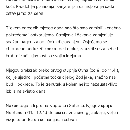
kući. Razdoblje planiranja, sanjarenja i osmišljavanja sada
ostavljamo iza sebe.
Tijekom narednih mjesec dana ono što smo zamislili konačno
pokrećemo i ostvarujemo. Strpljenje i čekanje zamjenjuje
snažan nagon za odlučnim djelovanjem. Osjećamo se
ohrabreno poduzeti konkretne korake, zauzeti se za sebe i
hrabro izaći u javnost sa svojim idejama.
Njegov prelazak preko prvog stupnja Ovna (od 9. do 11.4.),
koji je ujedno i početna točka cijelog Zodijaka, snažno nas
budi i pokreće. To je trenutak u kojem nešto nezaustavljivo
izbija na svjetlo dana.
Nakon toga hrli prema Neptunu i Saturnu. Njegov spoj s
Neptunom (11. i 12.4.) donosi snažnu sinergiju akcije, volje i
vizije te priliku da se namjera i ostvari.