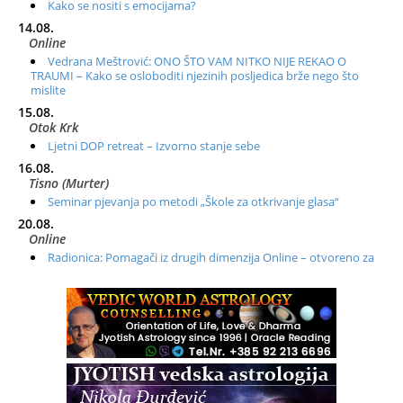
Kako se nositi s emocijama?
14.08.
Online
Vedrana Meštrović: ONO ŠTO VAM NITKO NIJE REKAO O
TRAUMI – Kako se osloboditi njezinih posljedica brže nego što
mislite
15.08.
Otok Krk
Ljetni DOP retreat – Izvorno stanje sebe
16.08.
Tisno (Murter)
Seminar pjevanja po metodi „Škole za otkrivanje glasa“
20.08.
Online
Radionica: Pomagači iz drugih dimenzija Online – otvoreno za
sve
21.08.
Zagreb+Online
Osnovni ThetaHealing® tečaj, Zagreb i Online
22.08.
Zagreb
Osnovna radionica za izscjeljivanje pranom (Basic Pranic
Healing course)