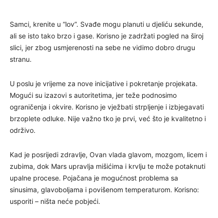
Samci, krenite u “lov”. Svađe mogu planuti u djeliću sekunde,
ali se isto tako brzo i gase. Korisno je zadržati pogled na široj
slici, jer zbog usmjerenosti na sebe ne vidimo dobro drugu
stranu.
U poslu je vrijeme za nove inicijative i pokretanje projekata.
Mogući su izazovi s autoritetima, jer teže podnosimo
ograničenja i okvire. Korisno je vježbati strpljenje i izbjegavati
brzoplete odluke. Nije važno tko je prvi, već što je kvalitetno i
održivo.
Kad je posrijedi zdravlje, Ovan vlada glavom, mozgom, licem i
zubima, dok Mars upravlja mišićima i krvlju te može potaknuti
upalne procese. Pojačana je mogućnost problema sa
sinusima, glavoboljama i povišenom temperaturom. Korisno:
usporiti – ništa neće pobjeći.