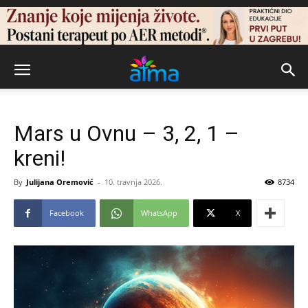
Mars u Ovnu – 3, 2, 1 –
kreni!
By
Julijana Oremović
-
10. travnja 2026.
8734
Facebook
WhatsApp
X