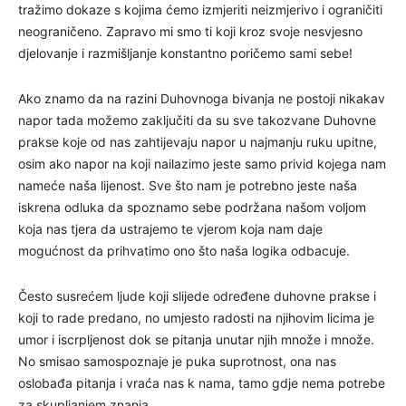
tražimo dokaze s kojima ćemo izmjeriti neizmjerivo i ograničiti
neograničeno. Zapravo mi smo ti koji kroz svoje nesvjesno
djelovanje i razmišljanje konstantno poričemo sami sebe!
Ako znamo da na razini Duhovnoga bivanja ne postoji nikakav
napor tada možemo zaključiti da su sve takozvane Duhovne
prakse koje od nas zahtijevaju napor u najmanju ruku upitne,
osim ako napor na koji nailazimo jeste samo privid kojega nam
nameće naša lijenost. Sve što nam je potrebno jeste naša
iskrena odluka da spoznamo sebe podržana našom voljom
koja nas tjera da ustrajemo te vjerom koja nam daje
mogućnost da prihvatimo ono što naša logika odbacuje.
Često susrećem ljude koji slijede određene duhovne prakse i
koji to rade predano, no umjesto radosti na njihovim licima je
umor i iscrpljenost dok se pitanja unutar njih množe i množe.
No smisao samospoznaje je puka suprotnost, ona nas
oslobađa pitanja i vraća nas k nama, tamo gdje nema potrebe
za skupljanjem znanja.