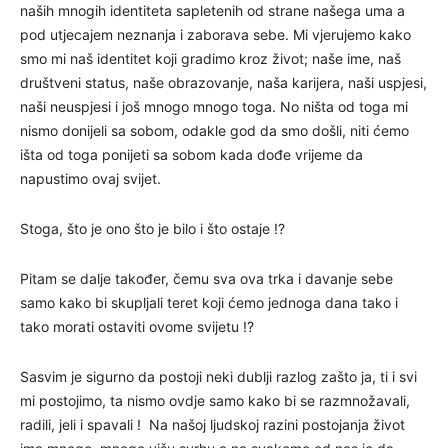
naših mnogih identiteta sapletenih od strane našega uma a
pod utjecajem neznanja i zaborava sebe. Mi vjerujemo kako
smo mi naš identitet koji gradimo kroz život; naše ime, naš
društveni status, naše obrazovanje, naša karijera, naši uspjesi,
naši neuspjesi i još mnogo mnogo toga. No ništa od toga mi
nismo donijeli sa sobom, odakle god da smo došli, niti ćemo
išta od toga ponijeti sa sobom kada dođe vrijeme da
napustimo ovaj svijet.
Stoga, što je ono što je bilo i što ostaje !?
Pitam se dalje također, čemu sva ova trka i davanje sebe
samo kako bi skupljali teret koji ćemo jednoga dana tako i
tako morati ostaviti ovome svijetu !?
Sasvim je sigurno da postoji neki dublji razlog zašto ja, ti i svi
mi postojimo, ta nismo ovdje samo kako bi se razmnožavali,
radili, jeli i spavali ! Na našoj ljudskoj razini postojanja život