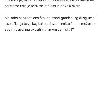
ima mnogo, mnogo višu svrhu a na svakome od nas je da
otkrijemo koja je to svrha što nas je dovela ovdje.
No kako spoznati ono što ide iznad granica logičkog uma i
razmišljanja čovjeka, kako prihvatiti nešto što ne možemo
svojim osjetilima okusiti niti umom zamisliti !?