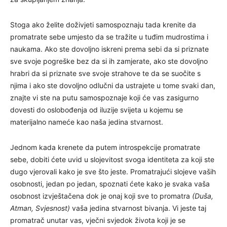
Stoga ako želite doživjeti samospoznaju tada krenite da
promatrate sebe umjesto da se tražite u tuđim mudrostima i
naukama. Ako ste dovoljno iskreni prema sebi da si priznate
sve svoje pogreške bez da si ih zamjerate, ako ste dovoljno
hrabri da si priznate sve svoje strahove te da se suočite s
njima i ako ste dovoljno odlučni da ustrajete u tome svaki dan,
znajte vi ste na putu samospoznaje koji će vas zasigurno
dovesti do oslobođenja od iluzije svijeta u kojemu se
materijalno nameće kao naša jedina stvarnost.
Jednom kada krenete da putem introspekcije promatrate
sebe, dobiti ćete uvid u slojevitost svoga identiteta za koji ste
dugo vjerovali kako je sve što jeste. Promatrajući slojeve vaših
osobnosti, jedan po jedan, spoznati ćete kako je svaka vaša
osobnost izvještačena dok je onaj koji sve to promatra
(Duša,
Atman, Svjesnost)
vaša jedina stvarnost bivanja. Vi jeste taj
promatrač unutar vas, vječni svjedok života koji je se