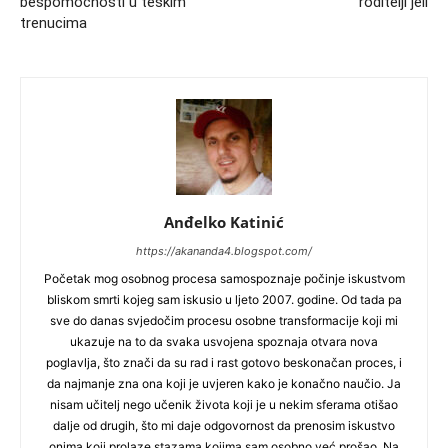
bespomoćnosti u teškim
roditelji jeli
trenucima
Anđelko Katinić
https://akananda4.blogspot.com/
Početak mog osobnog procesa samospoznaje počinje iskustvom
bliskom smrti kojeg sam iskusio u ljeto 2007. godine. Od tada pa
sve do danas svjedočim procesu osobne transformacije koji mi
ukazuje na to da svaka usvojena spoznaja otvara nova
poglavlja, što znači da su rad i rast gotovo beskonačan proces, i
da najmanje zna ona koji je uvjeren kako je konačno naučio. Ja
nisam učitelj nego učenik života koji je u nekim sferama otišao
dalje od drugih, što mi daje odgovornost da prenosim iskustvo
onima koji prolaze stazama kojima sam osobno već prošao. Na