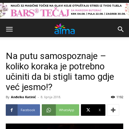
Na putu samospoznaje –
koliko koraka je potrebno
učiniti da bi stigli tamo gdje
već jesmo!?
By
Anđelko Katinić
-
8. lipnja 2018.
1192
Facebook
WhatsApp
X