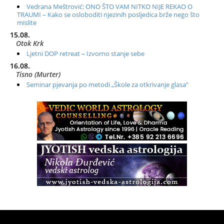
Vedrana Meštrović: ONO ŠTO VAM NITKO NIJE REKAO O
TRAUMI – Kako se osloboditi njezinih posljedica brže nego što
mislite
15.08.
Otok Krk
Ljetni DOP retreat – Izvorno stanje sebe
16.08.
Tisno (Murter)
Seminar pjevanja po metodi „Škole za otkrivanje glasa“
20.08.
Online
Radionica: Pomagači iz drugih dimenzija Online – otvoreno za
sve
21.08.
Zagreb+Online
Osnovni ThetaHealing® tečaj, Zagreb i Online
22.08.
Pula
Access BARS®, otpusti stres
23.08.
Pula
Access Energetski Facelift®