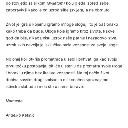
poistovjetio sa slikom
(svijetom)
koju gleda ispred sebe,
zaboravivši kako je on uzrok slike
(svijeta)
a ne obrnuto.
Život je igra u kojemu igramo mnoge uloge, i to je baš onako
kako treba da bude. Uloge koje igramo kroz živote, kakve
god da bile, nikada nisu uzrok naše patnje i nezadovoljstva,
uzrok svih nevolja je isključivo naša vezanost za svoje uloge.
No onaj koji otkrije promatrača u sebi i prihvati ga kao svoju
prvu točku postojanja, biti će u stanju da promatra svoje uloge
i boravi u njima bez ikakve vezanosti. Na taj način život
dobiva sasvim drugi smisao, a mi konačno spoznajemo
istinsku slobodu i moć što u nama borave.
Namaste
Anđelko Katinić