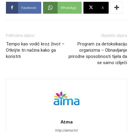
Facebook
WhatsApp
X
Prethodna objava
Slijedeća objava
Tempo kao vodič kroz život –
Program za detoksikaciju
Otkrijte tri načina kako ga
organizma – Obnavljanje
koristiti
prirodne sposobnosti tijela da
se samo izliječi
Atma
http://atma.hr/