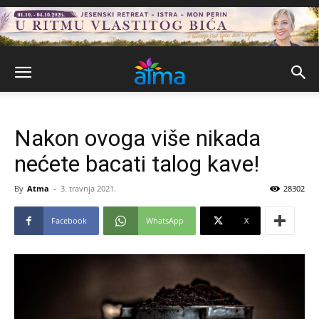
Nakon ovoga više nikada
nećete bacati talog kave!
By
Atma
-
3. travnja 2021.
28302
Facebook
WhatsApp
X