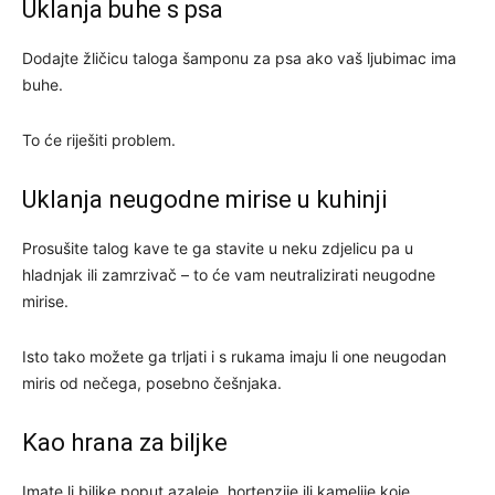
Uklanja buhe s psa
Dodajte žličicu taloga šamponu za psa ako vaš ljubimac ima
buhe.
To će riješiti problem.
Uklanja neugodne mirise u kuhinji
Prosušite talog kave te ga stavite u neku zdjelicu pa u
hladnjak ili zamrzivač – to će vam neutralizirati neugodne
mirise.
Isto tako možete ga trljati i s rukama imaju li one neugodan
miris od nečega, posebno češnjaka.
Kao hrana za biljke
Imate li biljke poput azaleje, hortenzije ili kamelije koje