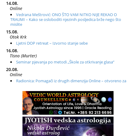
14.08.
Online
Vedrana Meštrović: ONO ŠTO VAM NITKO NIJE REKAO O
TRAUMI – Kako se osloboditi njezinih posljedica brže nego što
mislite
15.08.
Otok Krk
Ljetni DOP retreat – Izvorno stanje sebe
16.08.
Tisno (Murter)
Seminar pjevanja po metodi „Škole za otkrivanje glasa“
20.08.
Online
Radionica: Pomagači iz drugih dimenzija Online – otvoreno za
sve
21.08.
Zagreb+Online
Osnovni ThetaHealing® tečaj, Zagreb i Online
22.08.
Pula
Access BARS®, otpusti stres
23.08.
Pula