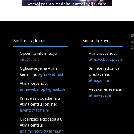
Access Energetski Facelift®
24.08.
Zagreb
Pjesma srca / Zagreb
Online
S
Tečaj Višeg Vodstva, razvijanja intuicije i Akaša zapisa
Kontaktirajte nas
Korisni linkovi
b
25.08.
D
Online
Općenite informacije:
Atma webshop:
Upisi u program Profesionalni hipnoterapeut — nova
info@atma.hr
atmawebshop.com
generacija kreće 25.08. 2026.
Oglašavanje na Atma
Snimke radionica i
26.08.
Online
kanalima:
oglasi@atma.hr
predavanja:
Postanite Nositelj Vibracije Nove Zemlje
atmazon.hr
Atma webshop:
27.08.
atmawebshop@gmail.com
Vedska renesansa:
Visoko
atmaveda.hr
Prijave za događanja u
Alemka Dauskardt – Jednodnevna radionica sistemskih
konstelacija
Atma centru i online:
events@atma.hr
29.08.
Zagreb
Organizacija događaja u
HOD PO ŽERAVICI – Seminar koji mijenja tijelo, duh i um
Atma centru:
SoulFest – Festival glazbe, mudrosti i zajedništva
ena.milinković@atma.hr
Radoboj