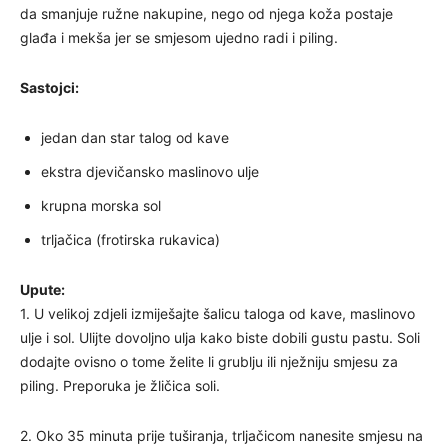
da smanjuje ružne nakupine, nego od njega koža postaje
glađa i mekša jer se smjesom ujedno radi i piling.
Sastojci:
jedan dan star talog od kave
ekstra djevičansko maslinovo ulje
krupna morska sol
trljačica (frotirska rukavica)
Upute:
1. U velikoj zdjeli izmiješajte šalicu taloga od kave, maslinovo
ulje i sol. Ulijte dovoljno ulja kako biste dobili gustu pastu. Soli
dodajte ovisno o tome želite li grublju ili nježniju smjesu za
piling. Preporuka je žličica soli.
2. Oko 35 minuta prije tuširanja, trljačicom nanesite smjesu na