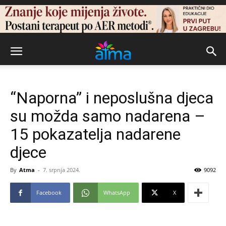
“Naporna” i neposlušna djeca
su možda samo nadarena –
15 pokazatelja nadarene
djece
By
Atma
-
7. srpnja 2024.
9092
Facebook
WhatsApp
X