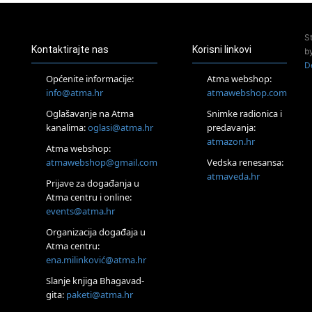
Pjesma srca / Zagreb
Online
S
Tečaj Višeg Vodstva, razvijanja intuicije i Akaša zapisa
Kontaktirajte nas
Korisni linkovi
b
25.08.
D
Online
Općenite informacije:
Atma webshop:
Upisi u program Profesionalni hipnoterapeut — nova
info@atma.hr
atmawebshop.com
generacija kreće 25.08. 2026.
26.08.
Oglašavanje na Atma
Snimke radionica i
Online
kanalima:
oglasi@atma.hr
predavanja:
Postanite Nositelj Vibracije Nove Zemlje
atmazon.hr
Atma webshop:
Škola BaZi – put prema dubljem razumijevanju sebe
atmawebshop@gmail.com
Vedska renesansa:
27.08.
atmaveda.hr
Visoko
Prijave za događanja u
Alemka Dauskardt – Jednodnevna radionica sistemskih
Atma centru i online:
konstelacija
events@atma.hr
28.08.
Organizacija događaja u
Online
Atma centru:
SPAVAJ… Priče za lakšu noć
ena.milinković@atma.hr
29.08.
Zagreb
Slanje knjiga Bhagavad-
HOD PO ŽERAVICI – Seminar koji mijenja tijelo, duh i um
gita:
paketi@atma.hr
SoulFest – Festival glazbe, mudrosti i zajedništva