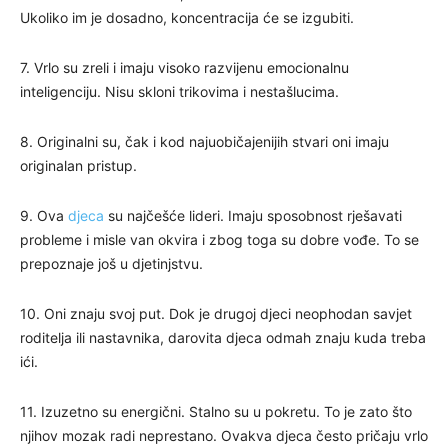
Ukoliko im je dosadno, koncentracija će se izgubiti.
7. Vrlo su zreli i imaju visoko razvijenu emocionalnu
inteligenciju. Nisu skloni trikovima i nestašlucima.
8. Originalni su, čak i kod najuobičajenijih stvari oni imaju
originalan pristup.
9. Ova
djeca
su najčešće lideri. Imaju sposobnost rješavati
probleme i misle van okvira i zbog toga su dobre vođe. To se
prepoznaje još u djetinjstvu.
10. Oni znaju svoj put. Dok je drugoj djeci neophodan savjet
roditelja ili nastavnika, darovita djeca odmah znaju kuda treba
ići.
11. Izuzetno su energični. Stalno su u pokretu. To je zato što
njihov mozak radi neprestano. Ovakva djeca često pričaju vrlo