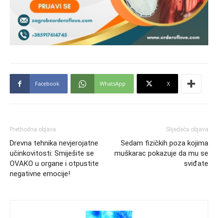
Facebook
WhatsApp
X
Prethodna objava
Slijedeća objava
Drevna tehnika nevjerojatne
Sedam fizičkih poza kojima
učinkovitosti: Smiješite se
muškarac pokazuje da mu se
OVAKO u organe i otpustite
sviđate
negativne emocije!