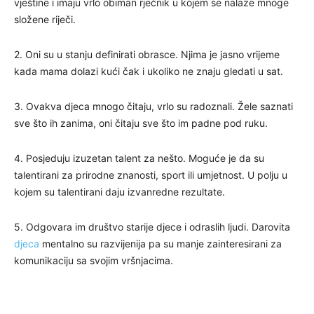
vještine i imaju vrlo obiman rječnik u kojem se nalaze mnoge
složene riječi.
2. Oni su u stanju definirati obrasce. Njima je jasno vrijeme
kada mama dolazi kući čak i ukoliko ne znaju gledati u sat.
3. Ovakva djeca mnogo čitaju, vrlo su radoznali. Žele saznati
sve što ih zanima, oni čitaju sve što im padne pod ruku.
4. Posjeduju izuzetan talent za nešto. Moguće je da su
talentirani za prirodne znanosti, sport ili umjetnost. U polju u
kojem su talentirani daju izvanredne rezultate.
5. Odgovara im društvo starije djece i odraslih ljudi. Darovita
djeca
mentalno su razvijenija pa su manje zainteresirani za
komunikaciju sa svojim vršnjacima.