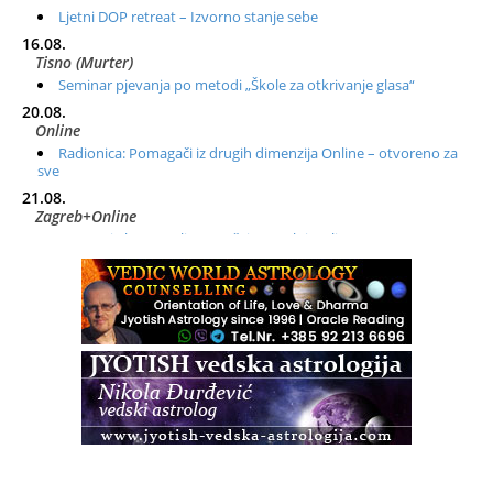
Ljetni DOP retreat – Izvorno stanje sebe
16.08.
Tisno (Murter)
Seminar pjevanja po metodi „Škole za otkrivanje glasa“
20.08.
Online
Radionica: Pomagači iz drugih dimenzija Online – otvoreno za
sve
21.08.
Zagreb+Online
Osnovni ThetaHealing® tečaj, Zagreb i Online
22.08.
Zagreb
Osnovna radionica za izscjeljivanje pranom (Basic Pranic
Healing course)
Pula
Access BARS®, otpusti stres
23.08.
Pula
Access Energetski Facelift®
24.08.
Zagreb