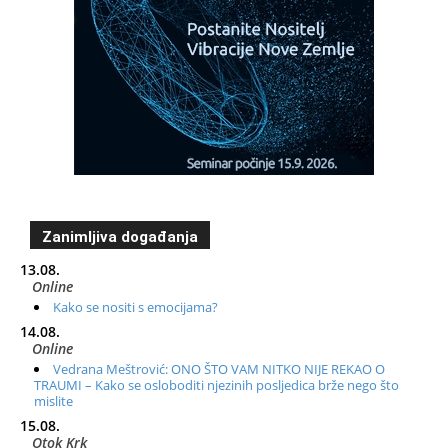
Zanimljiva događanja
13.08.
Online
Kako se nositi s emocijama?
14.08.
Online
Vedrana Meštrović: ONO ŠTO VAM NITKO NIJE REKAO O
TRAUMI – Kako se osloboditi njezinih posljedica brže nego što
mislite
15.08.
Otok Krk