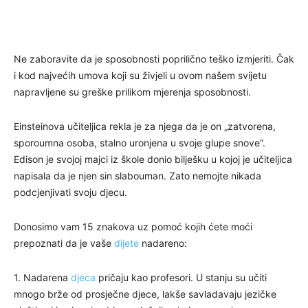
Ne zaboravite da je sposobnosti poprilično teško izmjeriti. Čak
i kod najvećih umova koji su živjeli u ovom našem svijetu
napravljene su greške prilikom mjerenja sposobnosti.
Einsteinova učiteljica rekla je za njega da je on „zatvorena,
sporoumna osoba, stalno uronjena u svoje glupe snove“.
Edison je svojoj majci iz škole donio bilješku u kojoj je učiteljica
napisala da je njen sin slabouman. Zato nemojte nikada
podcjenjivati svoju djecu.
Donosimo vam 15 znakova uz pomoć kojih ćete moći
prepoznati da je vaše
dijete
nadareno:
1. Nadarena
djeca
pričaju kao profesori. U stanju su učiti
mnogo brže od prosječne djece, lakše savladavaju jezičke