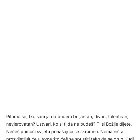
Pitamo se, tko sam ja da budem briljantan, divan, talentiran,
nevjerovatan? Ustvari, ko si ti da ne budeš? Ti si Božije dijete.
Nećeš pomoći svijetu ponašajući se skromno. Nema ništa
prosvijetljujuće u tome što ćeš se spustiti tako da se drugi ljudi