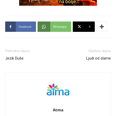
Facebook
WhatsApp
X
Prethodna objava
Slijedeća objava
Jezik Duše
Ljudi od slame
Atma