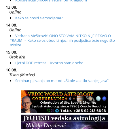
13.08.
Online
Kako se nositi s emocijama?
14.08.
Online
Vedrana Meštrović: ONO ŠTO VAM NITKO NIJE REKAO O
TRAUMI – Kako se osloboditi njezinih posljedica brže nego što
mislite
15.08.
Otok Krk
Ljetni DOP retreat – Izvorno stanje sebe
16.08.
Tisno (Murter)
Seminar pjevanja po metodi „Škole za otkrivanje glasa“
20.08.
Online
Radionica: Pomagači iz drugih dimenzija Online – otvoreno za
sve
21.08.
Zagreb+Online
Osnovni ThetaHealing® tečaj, Zagreb i Online
22.08.