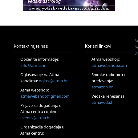
Pula
Access BARS®, otpusti stres
23.08.
Pula
Access Energetski Facelift®
24.08.
S
Zagreb
Kontaktirajte nas
Korisni linkovi
b
Pjesma srca / Zagreb
D
Online
Općenite informacije:
Atma webshop:
Tečaj Višeg Vodstva, razvijanja intuicije i Akaša zapisa
info@atma.hr
atmawebshop.com
26.08.
Oglašavanje na Atma
Snimke radionica i
Online
kanalima:
oglasi@atma.hr
predavanja:
Postanite Nositelj Vibracije Nove Zemlje
atmazon.hr
27.08.
Atma webshop:
Visoko
atmawebshop@gmail.com
Vedska renesansa:
Alemka Dauskardt – Jednodnevna radionica sistemskih
atmaveda.hr
Prijave za događanja u
konstelacija
Atma centru i online:
29.08.
events@atma.hr
Zagreb
HOD PO ŽERAVICI – Seminar koji mijenja tijelo, duh i um
Organizacija događaja u
SoulFest – Festival glazbe, mudrosti i zajedništva
Atma centru:
30.08.