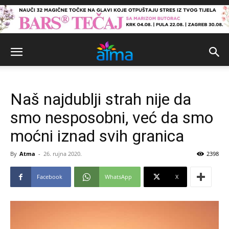
Naš najdublji strah nije da
smo nesposobni, već da smo
moćni iznad svih granica
By
Atma
-
26. rujna 2020.
2398
Facebook
WhatsApp
X