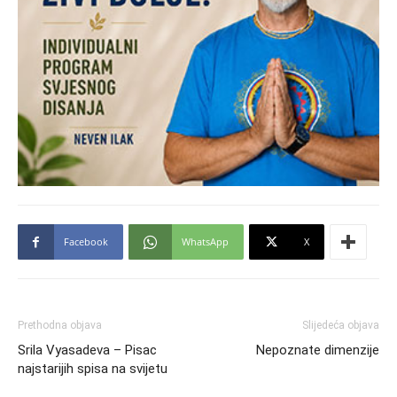
Facebook
WhatsApp
X
Prethodna objava
Slijedeća objava
Srila Vyasadeva – Pisac
Nepoznate dimenzije
najstarijih spisa na svijetu