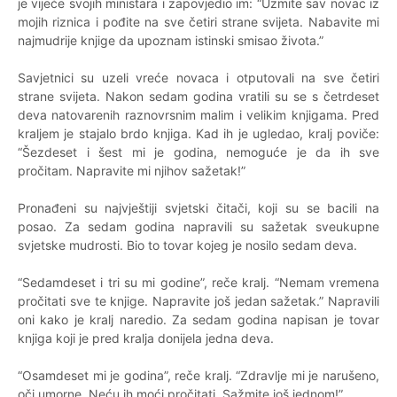
je vijeće svojih ministara i zapovjedio im: “Uzmite sav novac iz
mojih riznica i pođite na sve četiri strane svijeta. Nabavite mi
najmudrije knjige da upoznam istinski smisao života.”
Savjetnici su uzeli vreće novaca i otputovali na sve četiri
strane svijeta. Nakon sedam godina vratili su se s četrdeset
deva natovarenih raznovrsnim malim i velikim knjigama. Pred
kraljem je stajalo brdo knjiga. Kad ih je ugledao, kralj poviče:
“Šezdeset i šest mi je godina, nemoguće je da ih sve
pročitam. Napravite mi njihov sažetak!”
Pronađeni su najvještiji svjetski čitači, koji su se bacili na
posao. Za sedam godina napravili su sažetak sveukupne
svjetske mudrosti. Bio to tovar kojeg je nosilo sedam deva.
“Sedamdeset i tri su mi godine”, reče kralj. “Nemam vremena
pročitati sve te knjige. Napravite još jedan sažetak.” Napravili
oni kako je kralj naredio. Za sedam godina napisan je tovar
knjiga koji je pred kralja donijela jedna deva.
“Osamdeset mi je godina”, reče kralj. “Zdravlje mi je narušeno,
oči umorne. Neću ih moći pročitati. Sažmite još jednom!”