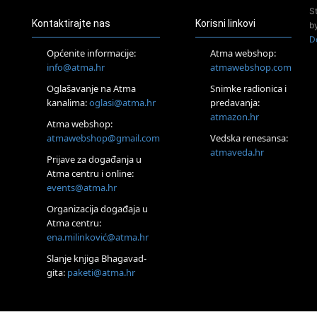
Pomagači iz drugih
S
dimenzija Online –
Kontaktirajte nas
Korisni linkovi
b
otvoreno za sve
D
21.08.
Općenite informacije:
Atma webshop:
Zagreb+Online
info@atma.hr
atmawebshop.com
Osnovni
ThetaHealing®
Oglašavanje na Atma
Snimke radionica i
tečaj, Zagreb i
kanalima:
oglasi@atma.hr
predavanja:
Online
atmazon.hr
Atma webshop:
22.08.
atmawebshop@gmail.com
Vedska renesansa:
Pula
atmaveda.hr
Access BARS®,
Prijave za događanja u
otpusti stres
Atma centru i online:
23.08.
events@atma.hr
Pula
Access
Organizacija događaja u
Energetski Facelift®
Atma centru:
24.08.
ena.milinković@atma.hr
Zagreb
Slanje knjiga Bhagavad-
Pjesma srca /
gita:
paketi@atma.hr
Zagreb
Online
Tečaj Višeg