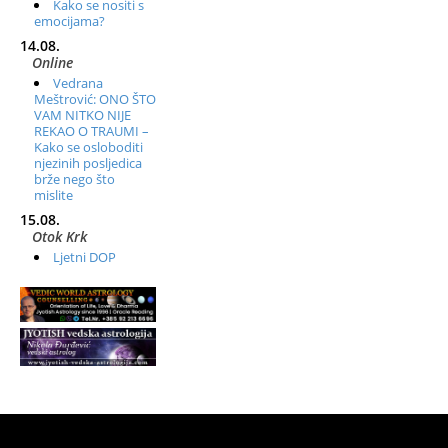
Kako se nositi s
emocijama?
14.08.
Online
Vedrana
Meštrović: ONO ŠTO
VAM NITKO NIJE
REKAO O TRAUMI –
Kako se osloboditi
njezinih posljedica
brže nego što
mislite
15.08.
Otok Krk
Ljetni DOP
retreat – Izvorno
stanje sebe
16.08.
Tisno (Murter)
Seminar pjevanja
po metodi „Škole za
otkrivanje glasa“
20.08.
Online
Radionica: