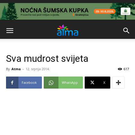
Sva mudrost svijeta
By
Atma
-
12. srpnja 2014.
617
Facebook
WhatsApp
X