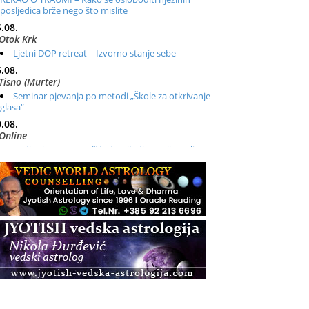
posljedica brže nego što mislite
.08.
Otok Krk
Ljetni DOP retreat – Izvorno stanje sebe
.08.
Tisno (Murter)
Seminar pjevanja po metodi „Škole za otkrivanje
glasa“
.08.
Online
Radionica: Pomagači iz drugih dimenzija Online –
otvoreno za sve
.08.
Zagreb+Online
Osnovni ThetaHealing® tečaj, Zagreb i Online
.08.
Pula
Access BARS®, otpusti stres
.08.
Pula
Access Energetski Facelift®
.08.