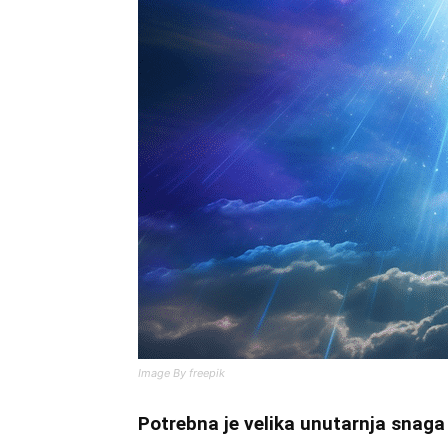
Image By freepik
Potrebna je velika unutarnja snaga 