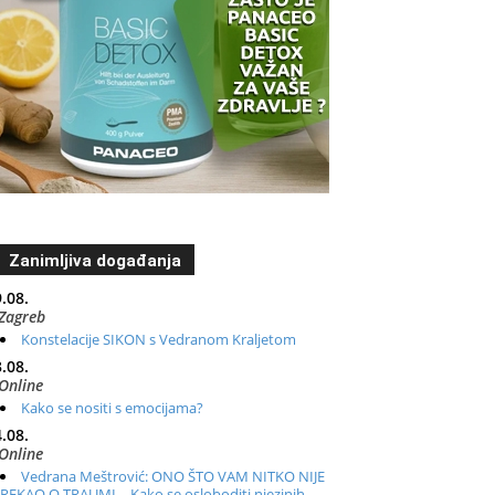
Zanimljiva događanja
.08.
Zagreb
Konstelacije SIKON s Vedranom Kraljetom
.08.
Online
Kako se nositi s emocijama?
.08.
Online
Vedrana Meštrović: ONO ŠTO VAM NITKO NIJE
REKAO O TRAUMI – Kako se osloboditi njezinih