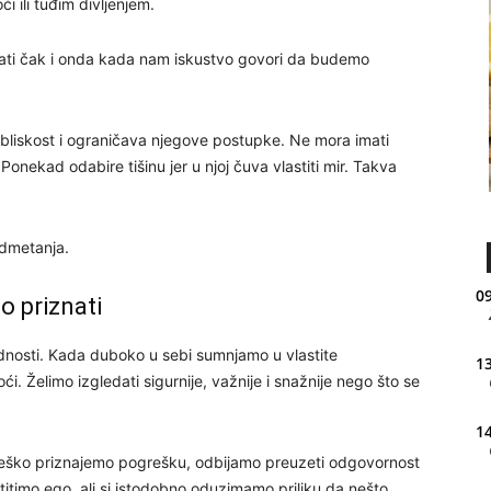
i ili tuđim divljenjem.
ovati čak i onda kada nam iskustvo govori da budemo
bliskost i ograničava njegove postupke. Ne mora imati
 Ponekad odabire tišinu jer u njoj čuva vlastiti mir. Takva
admetanja.
09
o priznati
ednosti. Kada duboko u sebi sumnjamo u vlastite
13
 Želimo izgledati sigurnije, važnije i snažnije nego što se
14
Teško priznajemo pogrešku, odbijamo preuzeti odgovornost
titimo ego, ali si istodobno oduzimamo priliku da nešto