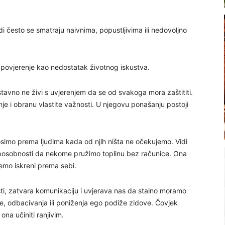
i često se smatraju naivnima, popustljivima ili nedovoljno
a povjerenje kao nedostatak životnog iskustva.
avno ne živi s uvjerenjem da se od svakoga mora zaštititi.
e i obranu vlastite važnosti. U njegovu ponašanju postoji
simo prema ljudima kada od njih ništa ne očekujemo. Vidi
 sposobnosti da nekome pružimo toplinu bez računice. Ona
emo iskreni prema sebi.
sti, zatvara komunikaciju i uvjerava nas da stalno moramo
de, odbacivanja ili poniženja ego podiže zidove. Čovjek
ona učiniti ranjivim.