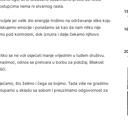
postupcima nema ni stvarnog rasta.
15
ijale jer velik dio energije trošimo na održavanje slike koju
otiskujemo emocije i ponašamo se kao da nam nitko nije
16
mo pod kontrolom, dok iznutra i dalje čekamo njihovo
20
tko se ne voli osjećati manje vrijednim u tuđem društvu.
admoć, odnos se pretvara u borbu za položaj. Bliskost
šći.
21
jećamo, što želimo i čega se bojimo. Tada više ne gradimo
. Postupamo u skladu sa sobom i preuzimamo odgovornost za
22
23
24