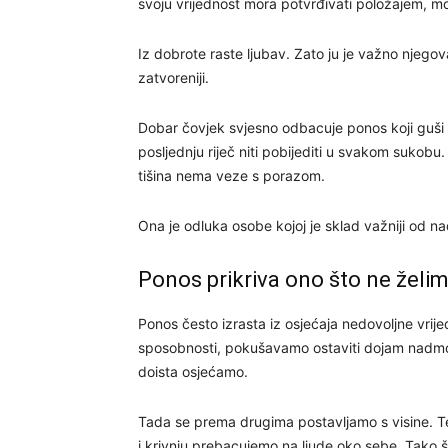
svoju vrijednost mora potvrđivati položajem, moć
Iz dobrote raste ljubav. Zato ju je važno njeg
zatvoreniji.
Dobar čovjek svjesno odbacuje ponos koji guši 
posljednju riječ niti pobijediti u svakom sukobu.
tišina nema veze s porazom.
Ona je odluka osobe kojoj je sklad važniji od n
Ponos prikriva ono što ne želim
Ponos često izrasta iz osjećaja nedovoljne vrij
sposobnosti, pokušavamo ostaviti dojam nadmoći.
doista osjećamo.
Tada se prema drugima postavljamo s visine. 
i krivnju prebacujemo na ljude oko sebe. Tako š