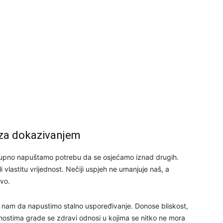
25
26
27
 za dokazivanjem
stupno napuštamo potrebu da se osjećamo iznad drugih.
29
vlastitu vrijednost. Nečiji uspjeh ne umanjuje naš, a
vo.
nam da napustimo stalno uspoređivanje. Donose bliskost,
dnostima grade se zdravi odnosi u kojima se nitko ne mora