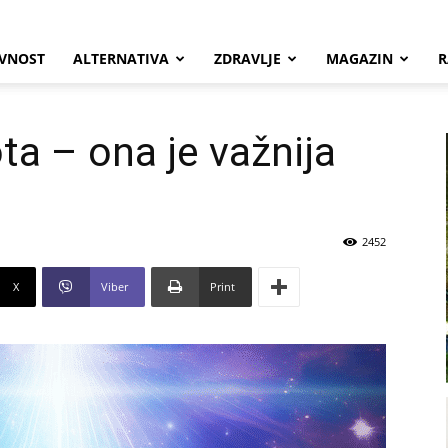
VNOST
ALTERNATIVA
ZDRAVLJE
MAGAZIN
R
ta – ona je važnija
2452
X
Viber
Print