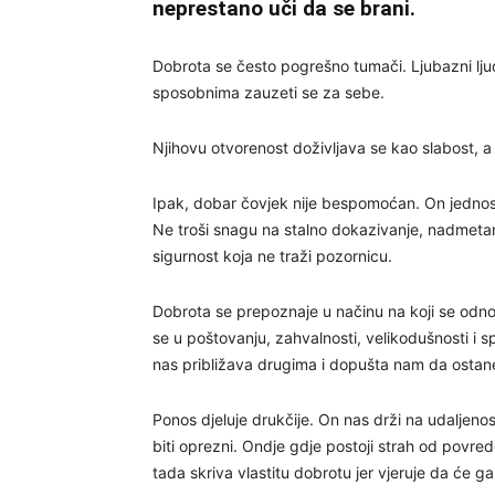
neprestano uči da se brani.
Dobrota se često pogrešno tumači. Ljubazni ljud
sposobnima zauzeti se za sebe.
Njihovu otvorenost doživljava se kao slabost, 
Ipak, dobar čovjek nije bespomoćan. On jednost
Ne troši snagu na stalno dokazivanje, nadmetanj
sigurnost koja ne traži pozornicu.
Dobrota se prepoznaje u načinu na koji se odno
se u poštovanju, zahvalnosti, velikodušnosti i
nas približava drugima i dopušta nam da ostan
Ponos djeluje drukčije. On nas drži na udaljeno
biti oprezni. Ondje gdje postoji strah od povre
tada skriva vlastitu dobrotu jer vjeruje da će ga 