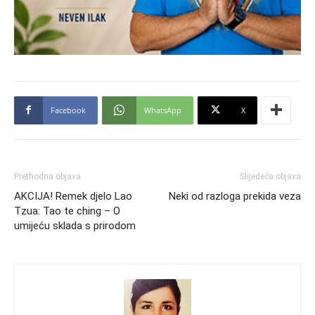
Facebook
WhatsApp
X
Prethodna objava
Slijedeća objava
AKCIJA! Remek djelo Lao
Neki od razloga prekida veza
Tzua: Tao te ching – O
umijeću sklada s prirodom