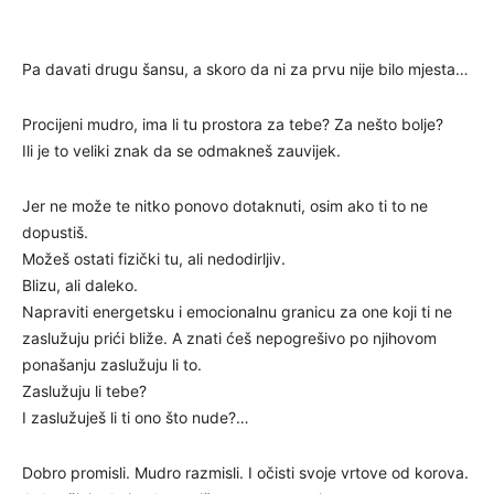
Pa davati drugu šansu, a skoro da ni za prvu nije bilo mjesta…
Procijeni mudro, ima li tu prostora za tebe? Za nešto bolje?
Ili je to veliki znak da se odmakneš zauvijek.
Jer ne može te nitko ponovo dotaknuti, osim ako ti to ne
dopustiš.
Možeš ostati fizički tu, ali nedodirljiv.
Blizu, ali daleko.
Napraviti energetsku i emocionalnu granicu za one koji ti ne
zaslužuju prići bliže. A znati ćeš nepogrešivo po njihovom
ponašanju zaslužuju li to.
Zaslužuju li tebe?
I zaslužuješ li ti ono što nude?…
Dobro promisli. Mudro razmisli. I očisti svoje vrtove od korova.