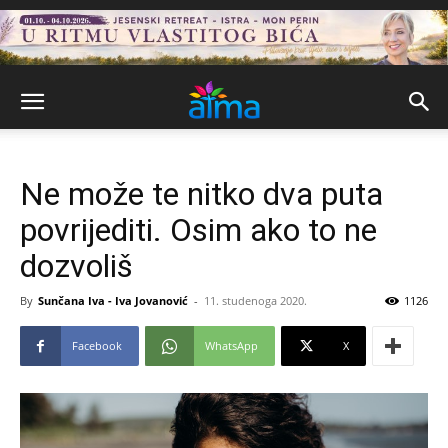
Ne može te nitko dva puta
povrijediti. Osim ako to ne
dozvoliš
By
Sunčana Iva - Iva Jovanović
-
11. studenoga 2020.
1126
Facebook
WhatsApp
X