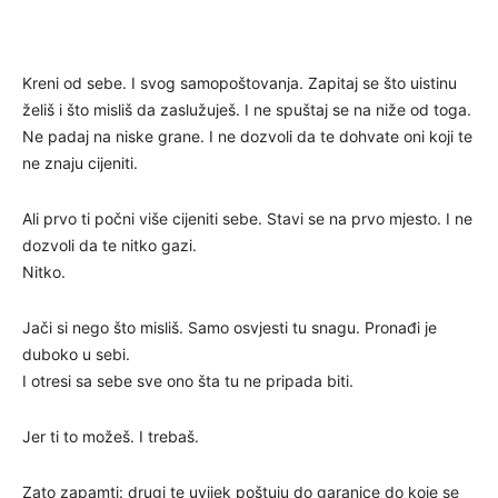
Kreni od sebe. I svog samopoštovanja. Zapitaj se što uistinu
želiš i što misliš da zaslužuješ. I ne spuštaj se na niže od toga.
Ne padaj na niske grane. I ne dozvoli da te dohvate oni koji te
ne znaju cijeniti.
Ali prvo ti počni više cijeniti sebe. Stavi se na prvo mjesto. I ne
dozvoli da te nitko gazi.
Nitko.
Jači si nego što misliš. Samo osvjesti tu snagu. Pronađi je
duboko u sebi.
I otresi sa sebe sve ono šta tu ne pripada biti.
Jer ti to možeš. I trebaš.
Zato zapamti: drugi te uvijek poštuju do garanice do koje se