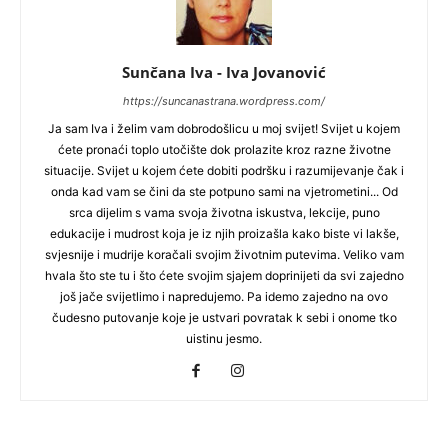
Sunčana Iva - Iva Jovanović
https://suncanastrana.wordpress.com/
Ja sam Iva i želim vam dobrodošlicu u moj svijet! Svijet u kojem
ćete pronaći toplo utočište dok prolazite kroz razne životne
situacije. Svijet u kojem ćete dobiti podršku i razumijevanje čak i
onda kad vam se čini da ste potpuno sami na vjetrometini... Od
srca dijelim s vama svoja životna iskustva, lekcije, puno
edukacije i mudrost koja je iz njih proizašla kako biste vi lakše,
svjesnije i mudrije koračali svojim životnim putevima. Veliko vam
hvala što ste tu i što ćete svojim sjajem doprinijeti da svi zajedno
još jače svijetlimo i napredujemo. Pa idemo zajedno na ovo
čudesno putovanje koje je ustvari povratak k sebi i onome tko
uistinu jesmo.