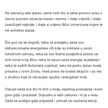
Ne uskraćuj sebi ljubav, samo zato što si sebe ponovo uveo u
davno poznatu situaciju kaosa i nemira. I dalje vrijediš. I dalje
zaslužuješ najbolje. I dalje si voljeno Biće Univerzuma kojem je
mir prirodno stanje.
Šta god da se dogodi, neka se presijeku sada sve
disfunkcionalne energetske niti koje su kreirane u ovom
toksičnom odnosu, neka se sve štetne posljedice uklone sa
svih nivoa tvog Bića, neka te ispuni sada energija iscjeljenja i
neka te zaštiti Božanska svjetlost, tako da jedino ljubav bude
prisutna u tvom životu. Imaš pravo da budeš isključiv i da nisi
u društvu koje te vibracijski spušta i energetski troši.
Otpusti sada sve što te drži u mulju vlastitog postojanja i kreni
gore gdje i pripadaš. Dopustio si sebi zaborav i to je u redu.
Sada se podigni gdje pripadaš i zahvali na naučenoj lekciji.