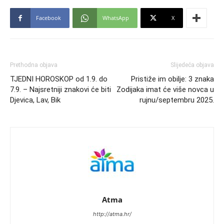
Facebook
WhatsApp
X
Prethodna objava
Slijedeća objava
TJEDNI HOROSKOP od 1.9. do
Pristiže im obilje: 3 znaka
7.9. – Najsretniji znakovi će biti
Zodijaka imat će više novca u
Djevica, Lav, Bik
rujnu/septembru 2025.
Atma
http://atma.hr/