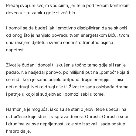
Predaj svoj um svojim vodičima, jer te je pod tvojom kontrolom
doveo u istu zamku gdje si već bio.
I pomoli se da budeš jak i emotivno discipliniran da se skloniš
od onog što je nanijelo povredu tvom energetskom Biću, tvom
unutrašnjem djetetu i svemu onom što trenutno osjeća
napetost.
Život je čudan i donosi ti iskušenja točno tamo gdje si i ranije
padao. Ne nasjedaj ponovo, po milijunti put na „pomoć“ koja ti
se nudi, koja je samo odijelo potpuno druge energije. Ti nisi
netko drugi. Netko drugi nije ti. Život te sada oslobađa drame
i patnje u kojoj si sudjelovao i pomozi sebi u tome.
Harmonija je moguća, iako su se stari dijelovi tebe upecali na
uzbuđenje koje stres i rasprava donosi. Oprosti. Oprosti i sebi
i drugima za sve neprijatnosti koje ste izazvali i sada odstupi
hrabro dalje.