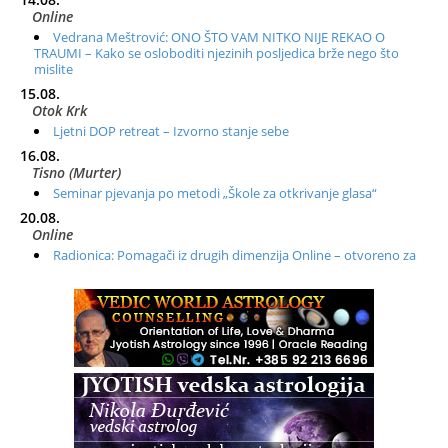
Online
Vedrana Meštrović: ONO ŠTO VAM NITKO NIJE REKAO O
TRAUMI – Kako se osloboditi njezinih posljedica brže nego što
mislite
15.08.
Otok Krk
Ljetni DOP retreat – Izvorno stanje sebe
16.08.
Tisno (Murter)
Seminar pjevanja po metodi „Škole za otkrivanje glasa“
20.08.
Online
Radionica: Pomagači iz drugih dimenzija Online – otvoreno za
sve
21.08.
Zagreb+Online
Osnovni ThetaHealing® tečaj, Zagreb i Online
22.08.
Zagreb
Osnovna radionica za izscjeljivanje pranom (Basic Pranic
Healing course)
Pula