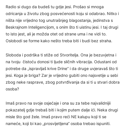
Radio si dugo da budeš tu gdje jesi. Prošao si mnoga
odricanja u životu zbog posvećenosti koju si odabrao. Nitko i
ništa nije vrijedno tog unutrašnjeg blagostanja, jedinstva s
Beskrajnom Inteligencijom, s onim što ti uistinu jesi. I taj drugi
to isto jest, ali je možda otet od strane uma i ne vidi to.
Oslobodi se forme kako nešto treba biti i budi bez straha.
Sloboda i podrška ti stiže od Stvoritelja. Ona je bezuvjetna i
na tvoju čistoću donosi ti ljude sličnih vibracija. Odustani od
potrebe da „ispravljaš krive Drine“ i da druge uvjeravaš što ti
jesi. Koga je briga? Zar je vrijedno gubiti ono najsvetije u sebi
zbog neke rasprave, zbog potvrđivanja da si ti u stvari dobra
osoba?
Imaš pravo na svoje osjećaje i ona su za tebe najvalidnijii
pokazatelj gdje trebaš biti i kojim putem dalje ići. Neka drugi
misle što god žele. Imaš pravo reći NE kalupu koji ti se
nameće, koji bi kao „prosvijetljena“ osoba trebao ispuniti.