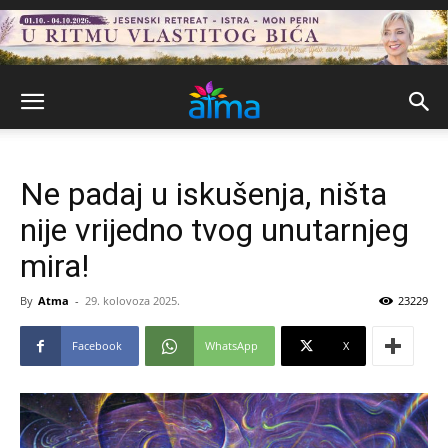
Ne padaj u iskušenja, ništa
nije vrijedno tvog unutarnjeg
mira!
By
Atma
-
29. kolovoza 2025.
23229
Facebook
WhatsApp
X