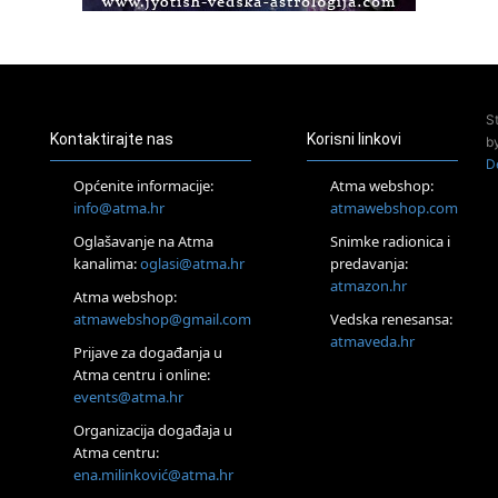
Access BARS®, otpusti stres
23.08.
Pula
Access Energetski Facelift®
24.08.
S
Zagreb
Kontaktirajte nas
Korisni linkovi
b
Pjesma srca / Zagreb
D
Online
Općenite informacije:
Atma webshop:
Tečaj Višeg Vodstva, razvijanja intuicije i Akaša zapisa
info@atma.hr
atmawebshop.com
25.08.
Oglašavanje na Atma
Snimke radionica i
Online
kanalima:
oglasi@atma.hr
predavanja:
Upisi u program Profesionalni hipnoterapeut — nova
generacija kreće 25.08. 2026.
atmazon.hr
Atma webshop:
26.08.
atmawebshop@gmail.com
Vedska renesansa:
Online
atmaveda.hr
Postanite Nositelj Vibracije Nove Zemlje
Prijave za događanja u
Atma centru i online:
27.08.
events@atma.hr
Visoko
Alemka Dauskardt – Jednodnevna radionica sistemskih
Organizacija događaja u
konstelacija
Atma centru:
29.08.
ena.milinković@atma.hr
Zagreb