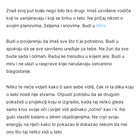
Znaš svoj put bolje nego bilo tko drugi. Imaš uzvišene vodiče
koji te usmjeravaju i koji se brinu o tebi. Ne pričaj nikom o
svojim planovima, željama i snovima. Budi u
tišini
.
Budi u povjerenju da imaš sve što ti je potrebno. Budi u
spokoju da se sve savršeno uređuje za tebe. Ne žuri da sve
bude sada i odmah. Raduj se trenutku u kojem jesi. Budi u
miru i ne ulazi u rasprave koje narušavaju ostvareno
blagostanje.
Nitko te neće vidjeti kako ti sam sebe vidiš, čak ni ta slika koju
o sebi nosiš nije stvarna. Otpusti potrebu da se drugom
pokažeš u projekciji koju si izgradio, kada taj netko gleda
samo kroz svoje oči i svijet vidi jednako „točno“ kao i ti. Ne
gubi vlastiti balans u silnim objašnjenjima. Ne crpi svoju
energiju na riječi kako bi pokazao ili dokazao nekom da nisi
ono što taj netko vidi u tebi.