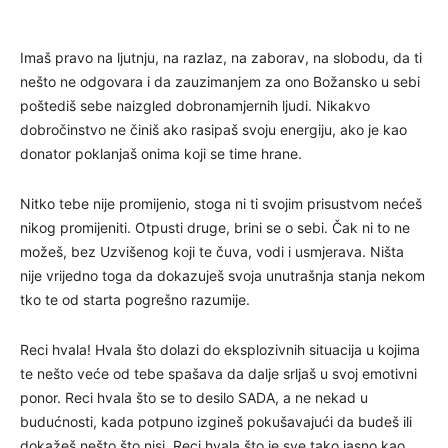
Imaš pravo na ljutnju, na razlaz, na zaborav, na slobodu, da ti
nešto ne odgovara i da zauzimanjem za ono Božansko u sebi
poštediš sebe naizgled dobronamjernih ljudi. Nikakvo
dobročinstvo ne činiš ako rasipaš svoju energiju, ako je kao
donator poklanjaš onima koji se time hrane.
Nitko tebe nije promijenio, stoga ni ti svojim prisustvom nećeš
nikog promijeniti. Otpusti druge, brini se o sebi. Čak ni to ne
možeš, bez Uzvišenog koji te čuva, vodi i usmjerava. Ništa
nije vrijedno toga da dokazuješ svoja unutrašnja stanja nekom
tko te od starta pogrešno razumije.
Reci hvala! Hvala što dolazi do eksplozivnih situacija u kojima
te nešto veće od tebe spašava da dalje srljaš u svoj emotivni
ponor. Reci hvala što se to desilo SADA, a ne nekad u
budućnosti, kada potpuno izgineš pokušavajući da budeš ili
dokažeš nešto što nisi. Reci hvala što je sve tako jasno kao