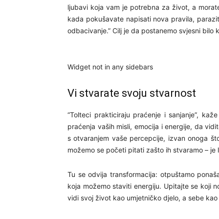
ljubavi koja vam je potrebna za život, a morate 
kada pokušavate napisati nova pravila, parazit s
odbacivanje.” Cilj je da postanemo svjesni bilo 
Widget not in any sidebars
Vi stvarate svoju stvarnost
“Tolteci prakticiraju praćenje i sanjanje”, k
praćenja vaših misli, emocija i energije, da vi
s otvaranjem vaše percepcije, izvan onoga št
možemo se početi pitati zašto ih stvaramo – je 
Tu se odvija transformacija: otpuštamo ponaš
koja možemo staviti energiju. Upitajte se koji n
vidi svoj život kao umjetničko djelo, a sebe kao