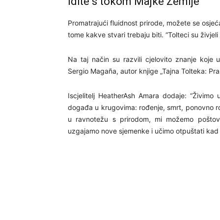
Idite s tokom Majke Zemlje
Promatrajući fluidnost prirode, možete se osjeća
tome kakve stvari trebaju biti. “Tolteci su živje
Na taj način su razvili cjelovito znanje koje
Sergio Magaña, autor knjige „Tajna Tolteka: Pr
Iscjelitelj HeatherAsh Amara dodaje: “Živimo u
događa u krugovima: rođenje, smrt, ponovno rođ
u ravnotežu s prirodom, mi možemo poštovat
uzgajamo nove sjemenke i učimo otpuštati kad s