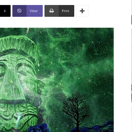
X
Viber
Print