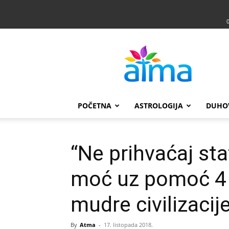
Atma
POČETNA
ASTROLOGIJA
DUHO
“Ne prihvaćaj sta
moć uz pomoć 4 l
mudre civilizacij
By
Atma
-
17. listopada 2018.