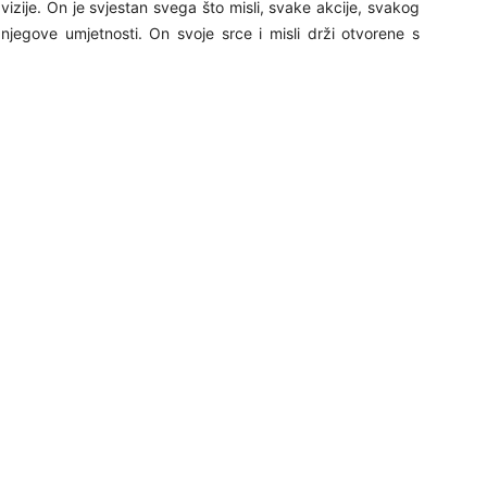
 vizije. On je svjestan svega što misli, svake akcije, svakog
24
i njegove umjetnosti. On svoje srce i misli drži otvorene s
25
26
27
28
29