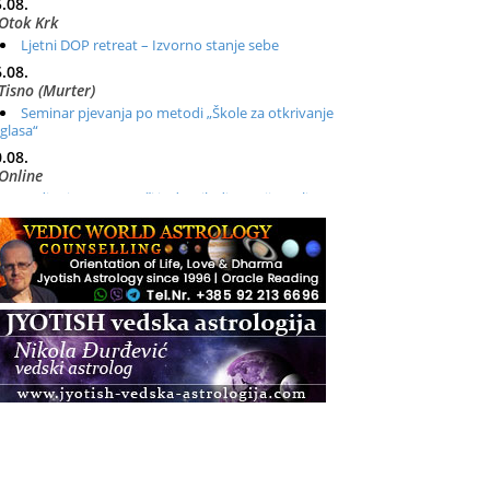
.08.
Otok Krk
Ljetni DOP retreat – Izvorno stanje sebe
.08.
Tisno (Murter)
Seminar pjevanja po metodi „Škole za otkrivanje
glasa“
.08.
Online
Radionica: Pomagači iz drugih dimenzija Online –
otvoreno za sve
.08.
Zagreb+Online
Osnovni ThetaHealing® tečaj, Zagreb i Online
.08.
Zagreb
Osnovna radionica za izscjeljivanje pranom (Basic
Pranic Healing course)
Pula
Access BARS®, otpusti stres
.08.
Pula
Access Energetski Facelift®