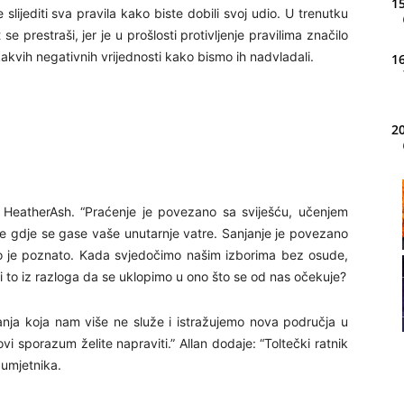
15
slijediti sva pravila kako biste dobili svoj udio. U trenutku
e prestraši, jer je u prošlosti protivljenje pravilima značilo
kakvih negativnih vrijednosti kako bismo ih nadvladali.
16
20
21
aže HeatherAsh. “Praćenje je povezano sa sviješću, učenjem
dite gdje se gase vaše unutarnje vatre. Sanjanje je povezano
o je poznato. Kada svjedočimo našim izborima bez osude,
22
li to iz razloga da se uklopimo u ono što se od nas očekuje?
anja koja nam više ne služe i istražujemo nova područja u
ovi sporazum želite napraviti.” Allan dodaje: “Toltečki ratnik
 umjetnika.
23