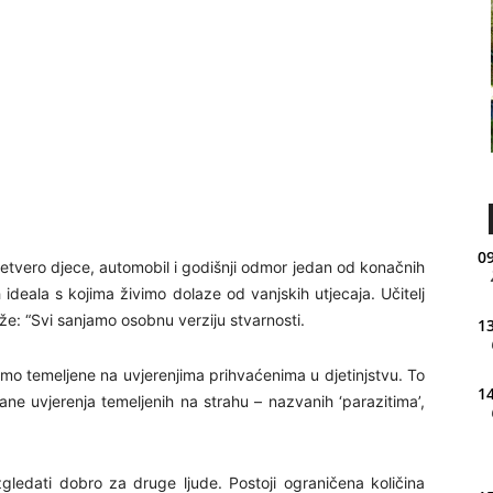
09
četvero djece, automobil i godišnji odmor jedan od konačnih
h ideala s kojima živimo dolaze od vanjskih utjecaja. Učitelj
e: “Svi sanjamo osobnu verziju stvarnosti.
13
mo temeljene na uvjerenjima prihvaćenima u djetinjstvu. To
14
ne uvjerenja temeljenih na strahu – nazvanih ‘parazitima’,
zgledati dobro za druge ljude. Postoji ograničena količina