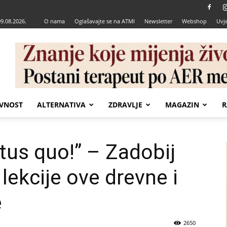
09.08.2026.
O nama
Oglašavajte se na ATMI
Newsletter
Webshop
Uvje
VNOST
ALTERNATIVA
ZDRAVLJE
MAGAZIN
R
tus quo!” – Zadobij
ekcije ove drevne i
e
2650