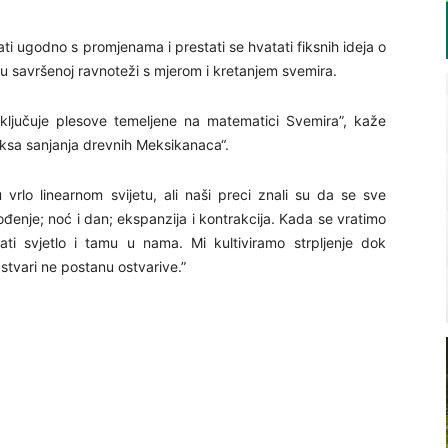
ti ugodno s promjenama i prestati se hvatati fiksnih ideja o
li u savršenoj ravnoteži s mjerom i kretanjem svemira.
 uključuje plesove temeljene na matematici Svemira”, kaže
aksa sanjanja drevnih Meksikanaca“.
 vrlo linearnom svijetu, ali naši preci znali su da se sve
enje; noć i dan; ekspanzija i kontrakcija. Kada se vratimo
i svjetlo i tamu u nama. Mi kultiviramo strpljenje dok
tvari ne postanu ostvarive.”