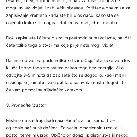
Pisanje je nevjerojatno moćno jer naši zaposleni umovi ne
mogu uvijek vidjeti i zabilježiti obrasce. Korištenje dnevnika za
zapisivanje vremena kada ste bili u okidaču, kako ste se
osjećali i kako ste reagirali dati će vam vrijedne podatke.
Dok zapisujete i čitate o svojim prethodnim reakcijama, naučiti
ćete toliko toga o stvarima koje prije niste mogli vidjeti.
Recimo da vas na poslu netko kritizira. Osjećate kako vam krv
ključa i zbog toga ste satima nakon toga bez energije. Ako
odvojite 3-5 minuta da zapišete što se dogodilo, kao i misli i
osjećaje koje imate svaki put kad se ovako nešto dogodi, to
će vam pomoći sa slijedećim korakom.
3.
Pronađite “zašto”
Mislimo da su drugi ljudi naši okidači, ali oni samo drže
ogledala našim okidačima. Za svaku emocionalnu reakciju
postoji temeljni uzrok. Obično on dolazi iz djetinjstva ili nekog