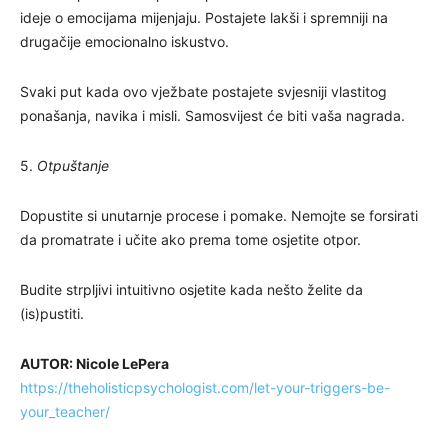
ideje o emocijama mijenjaju. Postajete lakši i spremniji na
drugačije emocionalno iskustvo.
Svaki put kada ovo vježbate postajete svjesniji vlastitog
ponašanja, navika i misli. Samosvijest će biti vaša nagrada.
5.
Otpuštanje
Dopustite si unutarnje procese i pomake. Nemojte se forsirati
da promatrate i učite ako prema tome osjetite otpor.
Budite strpljivi intuitivno osjetite kada nešto želite da
(is)pustiti.
AUTOR: Nicole LePera
https://theholisticpsychologist.com/let-your-triggers-be-
your_teacher/