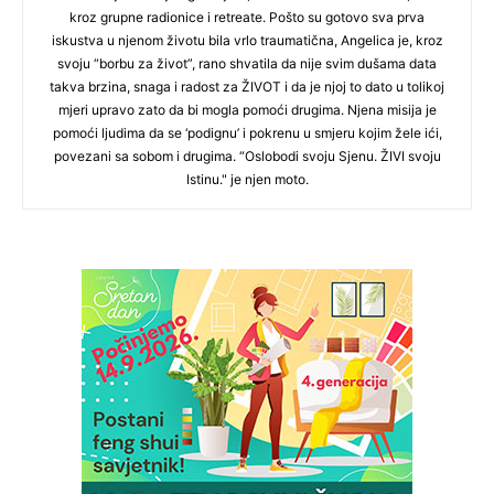
kroz grupne radionice i retreate. Pošto su gotovo sva prva
iskustva u njenom životu bila vrlo traumatična, Angelica je, kroz
svoju “borbu za život”, rano shvatila da nije svim dušama data
takva brzina, snaga i radost za ŽIVOT i da je njoj to dato u tolikoj
mjeri upravo zato da bi mogla pomoći drugima. Njena misija je
pomoći ljudima da se ‘podignu’ i pokrenu u smjeru kojim žele ići,
povezani sa sobom i drugima. “Oslobodi svoju Sjenu. ŽIVI svoju
Istinu." je njen moto.