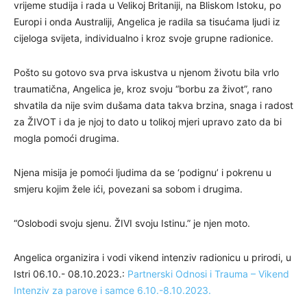
vrijeme studija i rada u Velikoj Britaniji, na Bliskom Istoku, po
Europi i onda Australiji, Angelica je radila sa tisućama ljudi iz
cijeloga svijeta, individualno i kroz svoje grupne radionice.
Pošto su gotovo sva prva iskustva u njenom životu bila vrlo
traumatična, Angelica je, kroz svoju “borbu za život”, rano
shvatila da nije svim dušama data takva brzina, snaga i radost
za ŽIVOT i da je njoj to dato u tolikoj mjeri upravo zato da bi
mogla pomoći drugima.
Njena misija je pomoći ljudima da se ‘podignu’ i pokrenu u
smjeru kojim žele ići, povezani sa sobom i drugima.
“Oslobodi svoju sjenu. ŽIVI svoju Istinu.” je njen moto.
Angelica organizira i vodi vikend intenziv radionicu u prirodi, u
Istri 06.10.- 08.10.2023.:
Partnerski Odnosi i Trauma – Vikend
Intenziv za parove i samce 6.10.-8.10.2023.