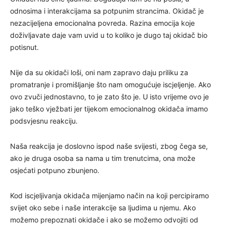
odnosima i interakcijama sa potpunim strancima. Okidač je
nezacijeljena emocionalna povreda. Razina emocija koje
doživljavate daje vam uvid u to koliko je dugo taj okidač bio
potisnut.
Nije da su okidači loši, oni nam zapravo daju priliku za
promatranje i promišljanje što nam omogućuje iscjeljenje. Ako
ovo zvuči jednostavno, to je zato što je. U isto vrijeme ovo je
jako teško vježbati jer tijekom emocionalnog okidača imamo
podsvjesnu reakciju.
Naša reakcija je doslovno ispod naše svijesti, zbog čega se,
ako je druga osoba sa nama u tim trenutcima, ona može
osjećati potpuno zbunjeno.
Kod iscjeljivanja okidača mijenjamo način na koji percipiramo
svijet oko sebe i naše interakcije sa ljudima u njemu. Ako
možemo prepoznati okidače i ako se možemo odvojiti od