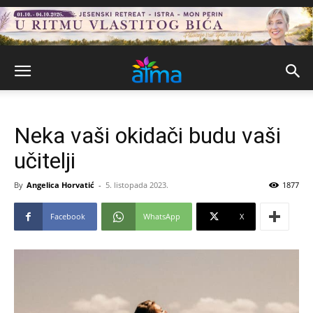
Neka vaši okidači budu vaši
učitelji
By
Angelica Horvatić
-
5. listopada 2023.
1877
Facebook
WhatsApp
X