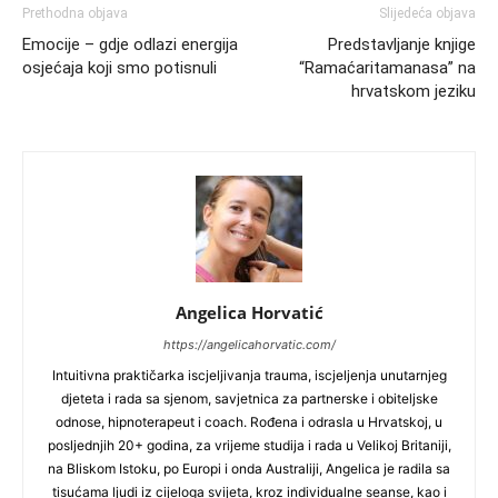
Prethodna objava
Slijedeća objava
Emocije – gdje odlazi energija
Predstavljanje knjige
osjećaja koji smo potisnuli
“Ramaćaritamanasa” na
hrvatskom jeziku
Angelica Horvatić
https://angelicahorvatic.com/
Intuitivna praktičarka iscjeljivanja trauma, iscjeljenja unutarnjeg
djeteta i rada sa sjenom, savjetnica za partnerske i obiteljske
odnose, hipnoterapeut i coach. Rođena i odrasla u Hrvatskoj, u
posljednjih 20+ godina, za vrijeme studija i rada u Velikoj Britaniji,
na Bliskom Istoku, po Europi i onda Australiji, Angelica je radila sa
tisućama ljudi iz cijeloga svijeta, kroz individualne seanse, kao i