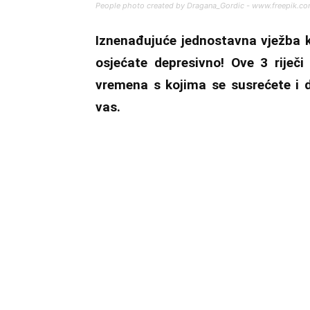
People photo created by Dragana_Gordic - www.freepik.c
Iznenađujuće jednostavna vježba k
osjećate depresivno! Ove 3 rije
vremena s kojima se susrećete i d
vas.