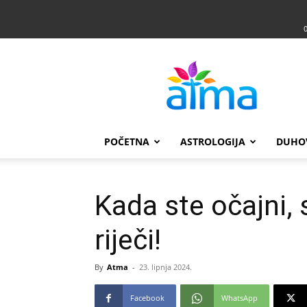
Atma
POČETNA
ASTROLOGIJA
DUHO
Kada ste očajni,
riječi!
By
Atma
-
23. lipnja 2024.
Facebook
WhatsApp