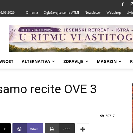
06.08.2026.
O nama
Oglašavajte se na ATMI
Newsletter
Webshop
Uvje
VNOST
ALTERNATIVA
ZDRAVLJE
MAGAZIN
R
 samo recite OVE 3
39717
X
Viber
Print