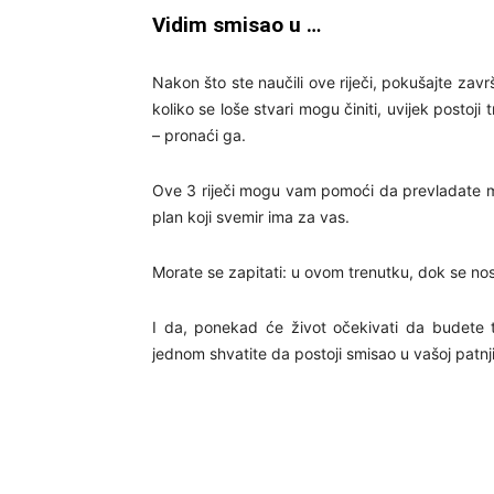
Vidim smisao u …
Nakon što ste naučili ove riječi, pokušajte zavr
koliko se loše stvari mogu činiti, uvijek postoji 
– pronaći ga.
Ove 3 riječi mogu vam pomoći da prevladate m
plan koji svemir ima za vas.
Morate se zapitati: u ovom trenutku, dok se no
I da, ponekad će život očekivati da budete t
jednom shvatite da postoji smisao u vašoj patnji,