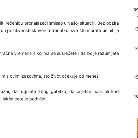
09
šiti rečenicu pronalazeći smisao u vašoj situaciji. Bez obzira
13
trun pozitivnosti skriven u trenutku; sve što morate učiniti je
14
račna vremena s kojima se susrećete i da bolje razumijete
sim s ovim izazovima, što život očekuje od mene?
15
užni, da tugujete zbog gubitka, da osjetite očaj, ali kad
16
 lakše ćete je podnijeti.
20