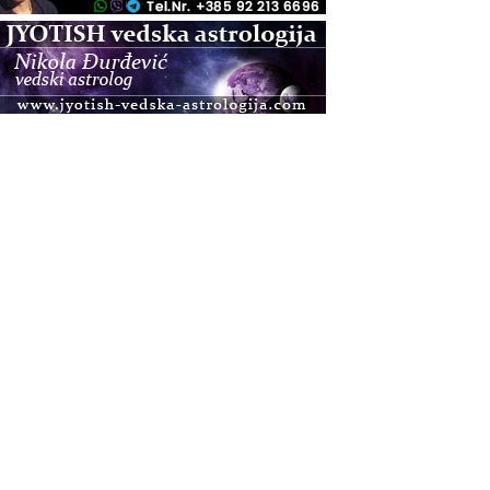
.08.
Zagreb+Online
Osnovni ThetaHealing® tečaj, Zagreb i Online
.08.
Pula
Access BARS®, otpusti stres
.08.
Pula
Access Energetski Facelift®
.08.
Zagreb
Pjesma srca / Zagreb
Online
Tečaj Višeg Vodstva, razvijanja intuicije i Akaša
zapisa
.08.
Online
Postanite Nositelj Vibracije Nove Zemlje
.08.
Visoko
Alemka Dauskardt – Jednodnevna radionica
sistemskih konstelacija