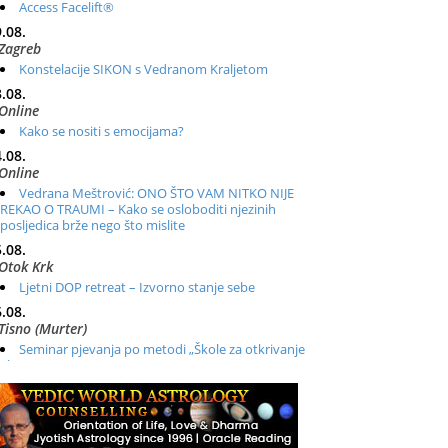
Access Facelift®
.08.
Zagreb
Konstelacije SIKON s Vedranom Kraljetom
.08.
Online
Kako se nositi s emocijama?
.08.
Online
Vedrana Meštrović: ONO ŠTO VAM NITKO NIJE
REKAO O TRAUMI – Kako se osloboditi njezinih
posljedica brže nego što mislite
.08.
Otok Krk
Ljetni DOP retreat – Izvorno stanje sebe
.08.
Tisno (Murter)
Seminar pjevanja po metodi „Škole za otkrivanje
glasa“
.08.
Online
Radionica: Pomagači iz drugih dimenzija Online –
otvoreno za sve