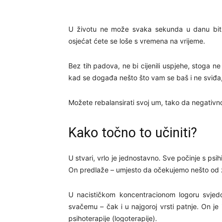
U životu ne može svaka sekunda u danu biti
osjećat ćete se loše s vremena na vrijeme.
Bez tih padova, ne bi cijenili uspjehe, stoga 
kad se događa nešto što vam se baš i ne sviđa, j
Možete rebalansirati svoj um, tako da negativn
Kako točno to učiniti?
U stvari, vrlo je jednostavno. Sve počinje s psih
On predlaže – umjesto da očekujemo nešto od živ
U nacističkom koncentracionom logoru svjedo
svačemu – čak i u najgoroj vrsti patnje. On je i
psihoterapije (logoterapije).