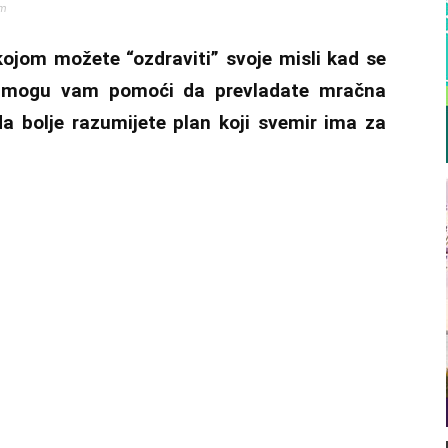
om
ojom možete “ozdraviti” svoje misli kad se
či mogu vam pomoći da prevladate mračna
a bolje razumijete plan koji svemir ima za