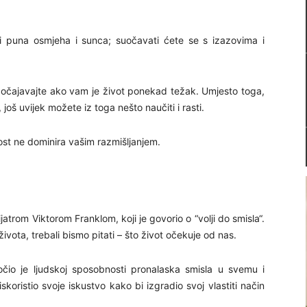
 puna osmjeha i sunca; suočavati ćete se s izazovima i
ne očajavajte ako vam je život ponekad težak. Umjesto toga,
oš uvijek možete iz toga nešto naučiti i rasti.
ost ne dominira vašim razmišljanjem.
ijatrom Viktorom Franklom, koji je govorio o “volji do smisla“.
ota, trebali bismo pitati – što život očekuje od nas.
čio je ljudskoj sposobnosti pronalaska smisla u svemu i
skoristio svoje iskustvo kako bi izgradio svoj vlastiti način