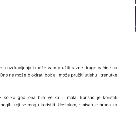
21
22
23
24
cesu ozdravljenja i može vam pružiti razne druge načine na
no ne može blokirati bol; ali može pružiti utjehu i trenutke
liko god ona bila velika ili mala, korisno je koristiti
26
ogih koji se mogu koristiti. Uostalom, smisao je hrana za
27