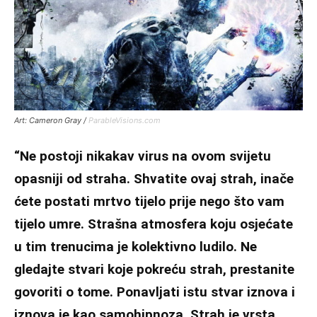
Art: Cameron Gray /
ParableVisions.com
“Ne postoji nikakav virus na ovom svijetu
opasniji od straha. Shvatite ovaj strah, inače
ćete postati mrtvo tijelo prije nego što vam
tijelo umre. Strašna atmosfera koju osjećate
u tim trenucima je kolektivno ludilo. Ne
gledajte stvari koje pokreću strah, prestanite
govoriti o tome. Ponavljati istu stvar iznova i
iznova je kao samohipnoza. Strah je vrsta