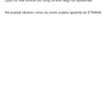
Ljudi će više umirati od ovog straha nego od epidemije.
Ne postoji nikakav virus na ovom svijetu opasniji od STRAHA.