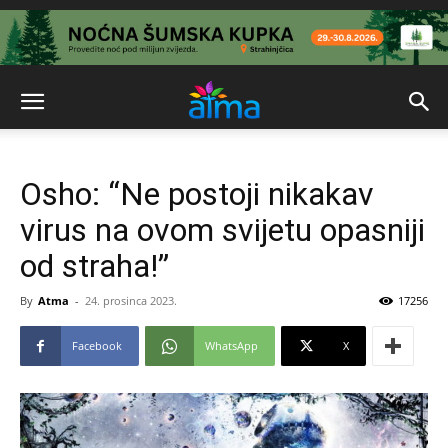
Osho: “Ne postoji nikakav
virus na ovom svijetu opasniji
od straha!”
By
Atma
-
24. prosinca 2023.
17256
Facebook
WhatsApp
X