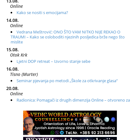
13.08.
Online
Kako se nositi s emocijama?
14.08.
Online
Vedrana Meštrović: ONO ŠTO VAM NITKO NIJE REKAO O
TRAUMI – Kako se osloboditi njezinih posljedica brže nego što
mislite
15.08.
Otok Krk
Ljetni DOP retreat – Izvorno stanje sebe
16.08.
Tisno (Murter)
Seminar pjevanja po metodi „Škole za otkrivanje glasa“
20.08.
Online
Radionica: Pomagači iz drugih dimenzija Online – otvoreno za
sve
21.08.
Zagreb+Online
Osnovni ThetaHealing® tečaj, Zagreb i Online
22.08.
Zagreb