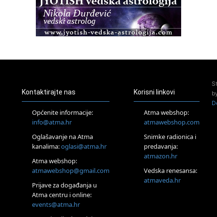
Osnovna radionica za izscjeljivanje pranom (Basic Pranic
Healing course)
Pula
Access BARS®, otpusti stres
23.08.
Pula
Access Energetski Facelift®
24.08.
S
Zagreb
Kontaktirajte nas
Korisni linkovi
b
Pjesma srca / Zagreb
D
Online
Općenite informacije:
Atma webshop:
Tečaj Višeg Vodstva, razvijanja intuicije i Akaša zapisa
info@atma.hr
atmawebshop.com
25.08.
Oglašavanje na Atma
Snimke radionica i
Online
kanalima:
oglasi@atma.hr
predavanja:
Upisi u program Profesionalni hipnoterapeut — nova
generacija kreće 25.08. 2026.
atmazon.hr
Atma webshop:
26.08.
atmawebshop@gmail.com
Vedska renesansa:
Online
atmaveda.hr
Postanite Nositelj Vibracije Nove Zemlje
Prijave za događanja u
Atma centru i online:
27.08.
events@atma.hr
Visoko
Alemka Dauskardt – Jednodnevna radionica sistemskih