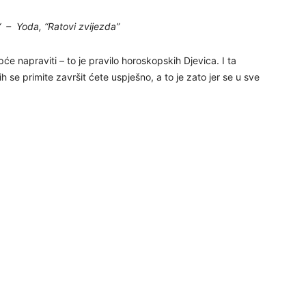
29
.“ – Yoda, “Ratovi zvijezda”
pće napraviti – to je pravilo horoskopskih Djevica. I ta
ih se primite završit ćete uspješno, a to je zato jer se u sve
30
31
28
05