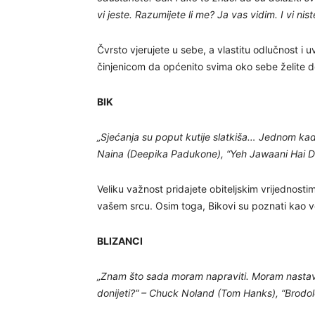
vi jeste. Razumijete li me? Ja vas vidim. I vi nis
Čvrsto vjerujete u sebe, a vlastitu odlučnost i u
činjenicom da općenito svima oko sebe želite d
BIK
„Sjećanja su poput kutije slatkiša… Jednom kad 
Naina (Deepika Padukone), “Yeh Jawaani Hai 
Veliku važnost pridajete obiteljskim vrijednos
vašem srcu. Osim toga, Bikovi su poznati kao veli
BLIZANCI
„Znam što sada moram napraviti. Moram nastaviti
donijeti?“ – Chuck Noland (Tom Hanks), “Brodo