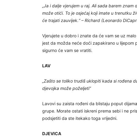
„Ja i dalje vjerujem u raj. Ali sada barem znam 
može otići. To je osjećaj koji imate u trenutku 
će trajati zauvijek.“ – Richard (Leonardo DiCapri
Vjerujete u dobro i znate da će vam se uz malo v
jest da možda neće doći zapakirano u lijepom p
sigurno će vam se vratiti.
LAV
„Zašto se toliko trudiš uklopiti kada si rođena d
djevojka može poželjeti”
Lavovi su zaista rođeni da blistaju poput dijam
grupe. Morate ostati iskreni prema sebi i ne pri
podsjetiti da ste itekako toga vrijedni.
DJEVICA