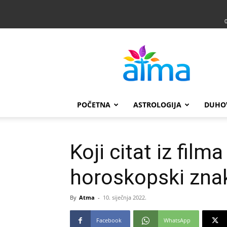
Atma
POČETNA
ASTROLOGIJA
DUHO
Koji citat iz film
horoskopski zna
By
Atma
-
10. siječnja 2022.
Facebook
WhatsApp