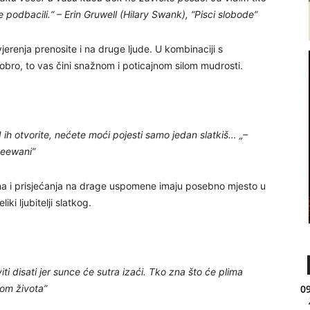
te podbacili.“ – Erin Gruwell (Hilary Swank), “Pisci slobode”
vjerenja prenosite i na druge ljude. U kombinaciji s
obro, to vas čini snažnom i poticajnom silom mudrosti.
ih otvorite, nećete moći pojesti samo jedan slatkiš… „–
Deewani”
tima i prisjećanja na drage uspomene imaju posebno mjesto u
ki ljubitelji slatkog.
 disati jer sunce će sutra izaći. Tko zna što će plima
lom života”
09