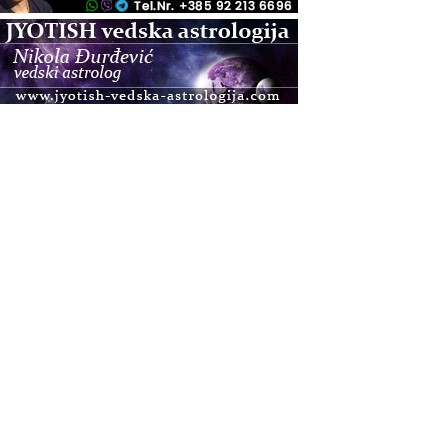
.08.
Pula
Access BARS®, otpusti stres
.08.
Pula
Access Energetski Facelift®
.08.
Zagreb
Pjesma srca / Zagreb
Online
Tečaj Višeg Vodstva, razvijanja intuicije i Akaša
zapisa
.08.
Online
Upisi u program Profesionalni hipnoterapeut —
nova generacija kreće 25.08. 2026.
.08.
Online
Postanite Nositelj Vibracije Nove Zemlje
.08.
Visoko
Alemka Dauskardt – Jednodnevna radionica