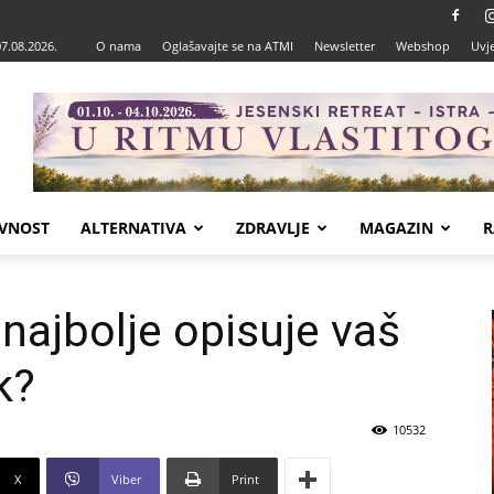
07.08.2026.
O nama
Oglašavajte se na ATMI
Newsletter
Webshop
Uvje
VNOST
ALTERNATIVA
ZDRAVLJE
MAGAZIN
R
a najbolje opisuje vaš
k?
10532
X
Viber
Print