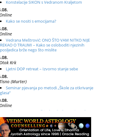
Konstelacije SIKON s Vedranom Kraljetom
.08.
Online
Kako se nositi s emocijama?
.08.
Online
Vedrana Meštrović: ONO ŠTO VAM NITKO NIJE
REKAO O TRAUMI – Kako se osloboditi njezinih
posljedica brže nego što mislite
.08.
Otok Krk
Ljetni DOP retreat – Izvorno stanje sebe
.08.
Tisno (Murter)
Seminar pjevanja po metodi „Škole za otkrivanje
glasa“
.08.
Online
Radionica: Pomagači iz drugih dimenzija Online –
otvoreno za sve
.08.
Zagreb+Online
Osnovni ThetaHealing® tečaj, Zagreb i Online