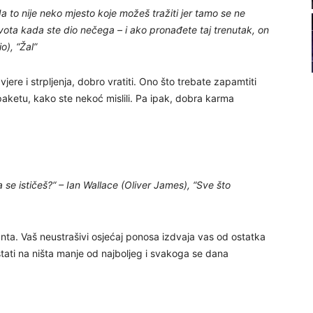
da to nije neko mjesto koje možeš tražiti jer tamo se ne
22
života kada ste dio nečega – i ako pronađete taj trenutak, on
o), “Žal”
23
jere i strpljenja, dobro vratiti. Ono što trebate zapamtiti
aketu, kako ste nekoć mislili. Pa ipak, dobra karma
24
a se ističeš?“ – Ian Wallace (Oliver James), “Sve što
25
anta. Vaš neustrašivi osjećaj ponosa izdvaja vas od ostatka
26
stati na ništa manje od najboljeg i svakoga se dana
27