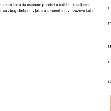
ek znate kako da ostanete prisebni u teškim situacijama i
13
i se zbog sitnica i uvijek ste spremni na sve izazove koje
14
15
16
20
21