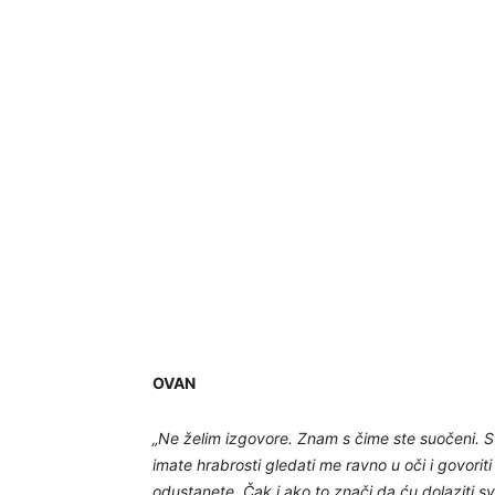
OVAN
„Ne želim izgovore. Znam s čime ste suočeni. Sv
imate hrabrosti gledati me ravno u oči i govorit
odustanete. Čak i ako to znači da ću dolaziti 