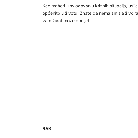
Kao maheri u svladavanju kriznih situacija, uvij
općenito u životu. Znate da nema smisla živcirat
vam život može donijeti.
RAK