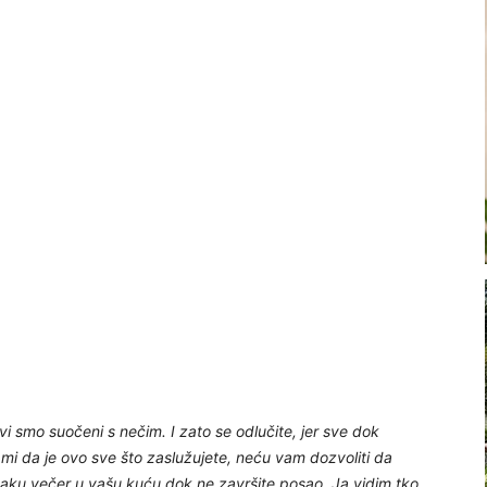
i smo suočeni s nečim. I zato se odlučite, jer sve dok
i mi da je ovo sve što zaslužujete, neću vam dozvoliti da
svaku večer u vašu kuću dok ne završite posao. Ja vidim tko