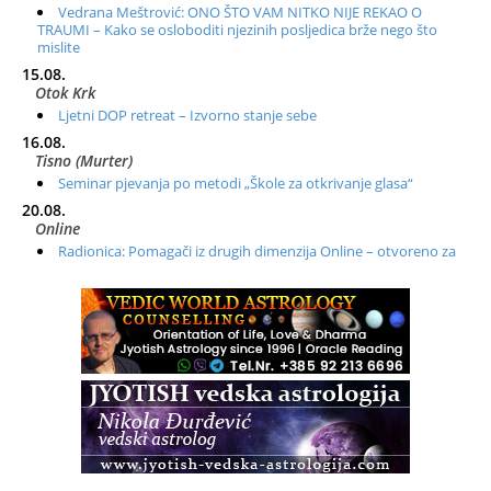
Vedrana Meštrović: ONO ŠTO VAM NITKO NIJE REKAO O
TRAUMI – Kako se osloboditi njezinih posljedica brže nego što
mislite
15.08.
Otok Krk
Ljetni DOP retreat – Izvorno stanje sebe
16.08.
Tisno (Murter)
Seminar pjevanja po metodi „Škole za otkrivanje glasa“
20.08.
Online
Radionica: Pomagači iz drugih dimenzija Online – otvoreno za
sve
21.08.
Zagreb+Online
Osnovni ThetaHealing® tečaj, Zagreb i Online
22.08.
Zagreb
Osnovna radionica za izscjeljivanje pranom (Basic Pranic
Healing course)
Pula
Access BARS®, otpusti stres