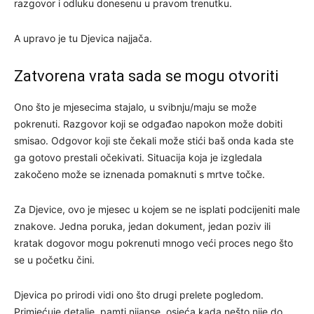
razgovor i odluku donesenu u pravom trenutku.
A upravo je tu Djevica najjača.
Zatvorena vrata sada se mogu otvoriti
Ono što je mjesecima stajalo, u svibnju/maju se može
pokrenuti. Razgovor koji se odgađao napokon može dobiti
smisao. Odgovor koji ste čekali može stići baš onda kada ste
ga gotovo prestali očekivati. Situacija koja je izgledala
zakočeno može se iznenada pomaknuti s mrtve točke.
Za Djevice, ovo je mjesec u kojem se ne isplati podcijeniti male
znakove. Jedna poruka, jedan dokument, jedan poziv ili
kratak dogovor mogu pokrenuti mnogo veći proces nego što
se u početku čini.
Djevica po prirodi vidi ono što drugi prelete pogledom.
Primjećuje detalje, pamti nijanse, osjeća kada nešto nije do