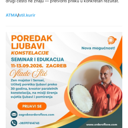
drugi često ne znaju — pretvoriti priliku u konkretan rezultat.
ATMA
/
stil.kurir