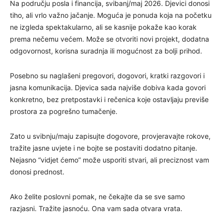
Na području posla i financija, svibanj/maj 2026. Djevici donosi
tiho, ali vrlo važno jačanje. Moguća je ponuda koja na početku
ne izgleda spektakularno, ali se kasnije pokaže kao korak
prema nečemu većem. Može se otvoriti novi projekt, dodatna
odgovornost, korisna suradnja ili mogućnost za bolji prihod.
Posebno su naglašeni pregovori, dogovori, kratki razgovori i
jasna komunikacija. Djevica sada najviše dobiva kada govori
konkretno, bez pretpostavki i rečenica koje ostavljaju previše
prostora za pogrešno tumačenje.
Zato u svibnju/maju zapisujte dogovore, provjeravajte rokove,
tražite jasne uvjete i ne bojte se postaviti dodatno pitanje.
Nejasno “vidjet ćemo” može usporiti stvari, ali preciznost vam
donosi prednost.
Ako želite poslovni pomak, ne čekajte da se sve samo
razjasni. Tražite jasnoću. Ona vam sada otvara vrata.