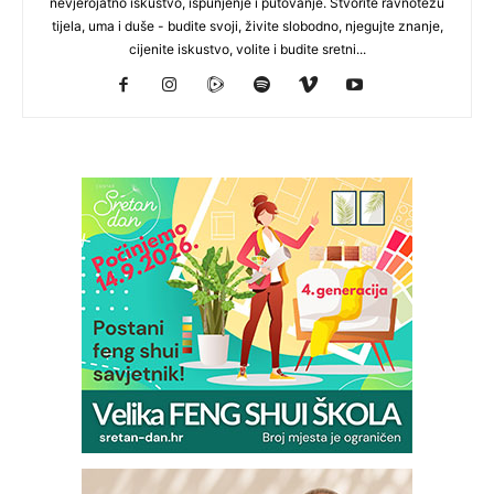
nevjerojatno iskustvo, ispunjenje i putovanje. Stvorite ravnotežu
tijela, uma i duše - budite svoji, živite slobodno, njegujte znanje,
cijenite iskustvo, volite i budite sretni...