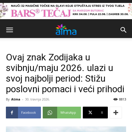
Ovaj znak Zodijaka u
svibnju/maju 2026. ulazi u
svoj najbolji period: Stižu
poslovni pomaci i veći prihodi
By
Atma
-
30. travnja 2026.
8813
Facebook
WhatsApp
X