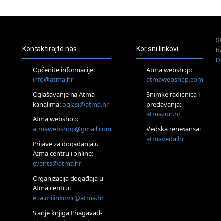
23.08.
Pula
Access Energetski Facelift®
24.08.
S
Zagreb
Kontaktirajte nas
Korisni linkovi
b
Pjesma srca / Zagreb
D
Online
Općenite informacije:
Atma webshop:
Tečaj Višeg Vodstva, razvijanja intuicije i Akaša zapisa
info@atma.hr
atmawebshop.com
25.08.
Oglašavanje na Atma
Snimke radionica i
Online
kanalima:
oglasi@atma.hr
predavanja:
Upisi u program Profesionalni hipnoterapeut — nova
generacija kreće 25.08. 2026.
atmazon.hr
Atma webshop:
26.08.
atmawebshop@gmail.com
Vedska renesansa:
Online
atmaveda.hr
Postanite Nositelj Vibracije Nove Zemlje
Prijave za događanja u
Atma centru i online:
27.08.
events@atma.hr
Visoko
Alemka Dauskardt – Jednodnevna radionica sistemskih
Organizacija događaja u
konstelacija
Atma centru:
29.08.
ena.milinković@atma.hr
Zagreb
HOD PO ŽERAVICI – Seminar koji mijenja tijelo, duh i um
Slanje knjiga Bhagavad-
SoulFest – Festival glazbe, mudrosti i zajedništva