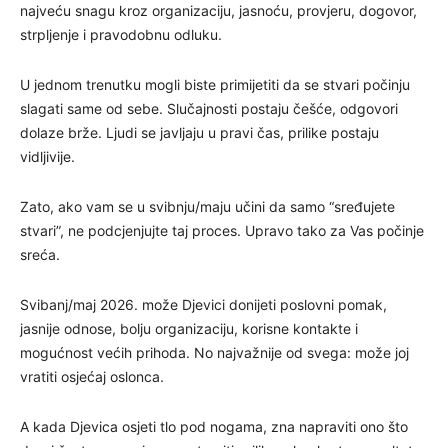
najveću snagu kroz organizaciju, jasnoću, provjeru, dogovor,
strpljenje i pravodobnu odluku.
U jednom trenutku mogli biste primijetiti da se stvari počinju
slagati same od sebe. Slučajnosti postaju češće, odgovori
dolaze brže. Ljudi se javljaju u pravi čas, prilike postaju
vidljivije.
Zato, ako vam se u svibnju/maju učini da samo “sređujete
stvari”, ne podcjenjujte taj proces. Upravo tako za Vas počinje
sreća.
Svibanj/maj 2026. može Djevici donijeti poslovni pomak,
jasnije odnose, bolju organizaciju, korisne kontakte i
mogućnost većih prihoda. No najvažnije od svega: može joj
vratiti osjećaj oslonca.
A kada Djevica osjeti tlo pod nogama, zna napraviti ono što