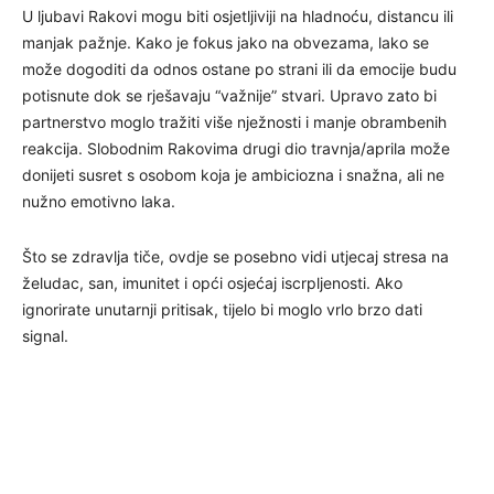
U ljubavi Rakovi mogu biti osjetljiviji na hladnoću, distancu ili
manjak pažnje. Kako je fokus jako na obvezama, lako se
može dogoditi da odnos ostane po strani ili da emocije budu
potisnute dok se rješavaju “važnije” stvari. Upravo zato bi
partnerstvo moglo tražiti više nježnosti i manje obrambenih
reakcija. Slobodnim Rakovima drugi dio travnja/aprila može
donijeti susret s osobom koja je ambiciozna i snažna, ali ne
nužno emotivno laka.
Što se zdravlja tiče, ovdje se posebno vidi utjecaj stresa na
želudac, san, imunitet i opći osjećaj iscrpljenosti. Ako
ignorirate unutarnji pritisak, tijelo bi moglo vrlo brzo dati
signal.