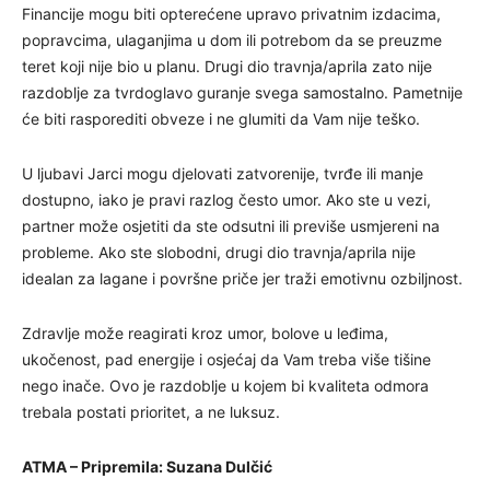
Financije mogu biti opterećene upravo privatnim izdacima,
popravcima, ulaganjima u dom ili potrebom da se preuzme
teret koji nije bio u planu. Drugi dio travnja/aprila zato nije
razdoblje za tvrdoglavo guranje svega samostalno. Pametnije
će biti rasporediti obveze i ne glumiti da Vam nije teško.
U ljubavi Jarci mogu djelovati zatvorenije, tvrđe ili manje
dostupno, iako je pravi razlog često umor. Ako ste u vezi,
partner može osjetiti da ste odsutni ili previše usmjereni na
probleme. Ako ste slobodni, drugi dio travnja/aprila nije
idealan za lagane i površne priče jer traži emotivnu ozbiljnost.
Zdravlje može reagirati kroz umor, bolove u leđima,
ukočenost, pad energije i osjećaj da Vam treba više tišine
nego inače. Ovo je razdoblje u kojem bi kvaliteta odmora
trebala postati prioritet, a ne luksuz.
ATMA – Pripremila: Suzana Dulčić