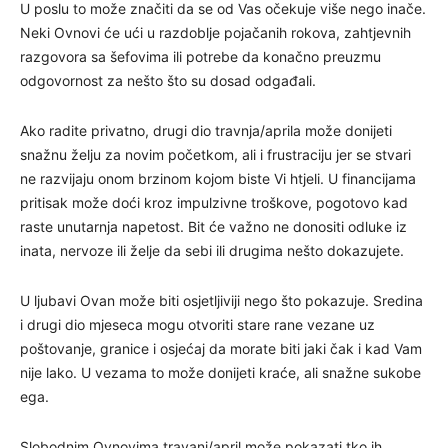
U poslu to može značiti da se od Vas očekuje više nego inače.
Neki Ovnovi će ući u razdoblje pojačanih rokova, zahtjevnih
razgovora sa šefovima ili potrebe da konačno preuzmu
odgovornost za nešto što su dosad odgađali.
Ako radite privatno, drugi dio travnja/aprila može donijeti
snažnu želju za novim početkom, ali i frustraciju jer se stvari
ne razvijaju onom brzinom kojom biste Vi htjeli. U financijama
pritisak može doći kroz impulzivne troškove, pogotovo kad
raste unutarnja napetost. Bit će važno ne donositi odluke iz
inata, nervoze ili želje da sebi ili drugima nešto dokazujete.
U ljubavi Ovan može biti osjetljiviji nego što pokazuje. Sredina
i drugi dio mjeseca mogu otvoriti stare rane vezane uz
poštovanje, granice i osjećaj da morate biti jaki čak i kad Vam
nije lako. U vezama to može donijeti kraće, ali snažne sukobe
ega.
Slobodnim Ovnovima travanj/april može pokazati tko ih