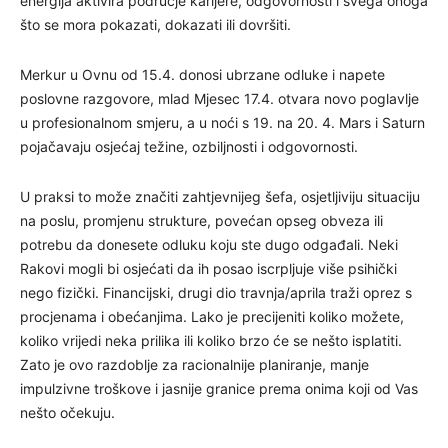
energija aktivira područje karijere, odgovornosti i svega onoga
što se mora pokazati, dokazati ili dovršiti.
Merkur u Ovnu od 15.4. donosi ubrzane odluke i napete
poslovne razgovore, mlad Mjesec 17.4. otvara novo poglavlje
u profesionalnom smjeru, a u noći s 19. na 20. 4. Mars i Saturn
pojačavaju osjećaj težine, ozbiljnosti i odgovornosti.
U praksi to može značiti zahtjevnijeg šefa, osjetljiviju situaciju
na poslu, promjenu strukture, povećan opseg obveza ili
potrebu da donesete odluku koju ste dugo odgađali. Neki
Rakovi mogli bi osjećati da ih posao iscrpljuje više psihički
nego fizički. Financijski, drugi dio travnja/aprila traži oprez s
procjenama i obećanjima. Lako je precijeniti koliko možete,
koliko vrijedi neka prilika ili koliko brzo će se nešto isplatiti.
Zato je ovo razdoblje za racionalnije planiranje, manje
impulzivne troškove i jasnije granice prema onima koji od Vas
nešto očekuju.