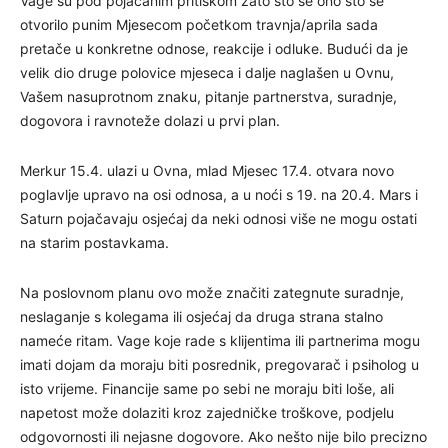
Vage su pod pojačanim pritiskom zato što se ono što se
otvorilo punim Mjesecom početkom travnja/aprila sada
pretače u konkretne odnose, reakcije i odluke. Budući da je
velik dio druge polovice mjeseca i dalje naglašen u Ovnu,
Vašem nasuprotnom znaku, pitanje partnerstva, suradnje,
dogovora i ravnoteže dolazi u prvi plan.
Merkur 15.4. ulazi u Ovna, mlad Mjesec 17.4. otvara novo
poglavlje upravo na osi odnosa, a u noći s 19. na 20.4. Mars i
Saturn pojačavaju osjećaj da neki odnosi više ne mogu ostati
na starim postavkama.
Na poslovnom planu ovo može značiti zategnute suradnje,
neslaganje s kolegama ili osjećaj da druga strana stalno
nameće ritam. Vage koje rade s klijentima ili partnerima mogu
imati dojam da moraju biti posrednik, pregovarač i psiholog u
isto vrijeme. Financije same po sebi ne moraju biti loše, ali
napetost može dolaziti kroz zajedničke troškove, podjelu
odgovornosti ili nejasne dogovore. Ako nešto nije bilo precizno