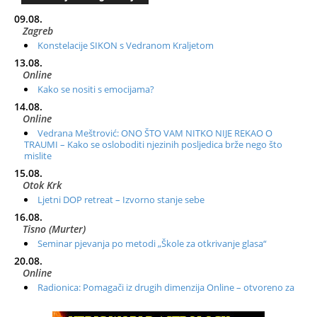
09.08.
Zagreb
Konstelacije SIKON s Vedranom Kraljetom
13.08.
Online
Kako se nositi s emocijama?
14.08.
Online
Vedrana Meštrović: ONO ŠTO VAM NITKO NIJE REKAO O
TRAUMI – Kako se osloboditi njezinih posljedica brže nego što
mislite
15.08.
Otok Krk
Ljetni DOP retreat – Izvorno stanje sebe
16.08.
Tisno (Murter)
Seminar pjevanja po metodi „Škole za otkrivanje glasa“
20.08.
Online
Radionica: Pomagači iz drugih dimenzija Online – otvoreno za
sve
21.08.