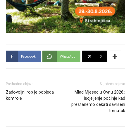
Facebook
WhatsApp
X
Prethodna objava
Slijedeća objava
Zadovoljni rob je pobjeda
Mlad Mjesec u Ovnu 2026.:
kontrole
Iscjeljenje počinje kad
prestanemo čekati savršeni
trenutak