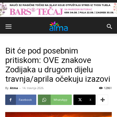
Bit će pod posebnim
pritiskom: OVE znakove
Zodijaka u drugom dijelu
travnja/aprila očekuju izazovi
By
Atma
-
14. travnja 2026.
12861
Facebook
WhatsApp
X