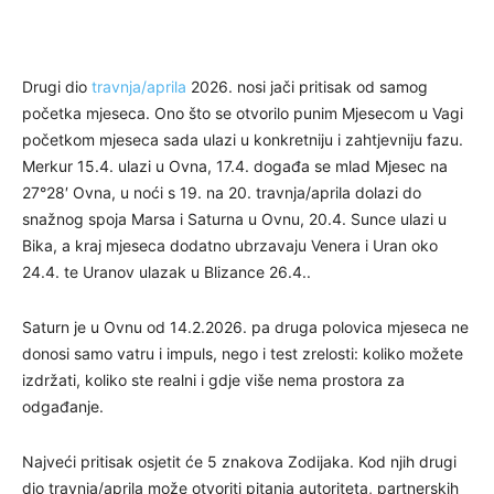
Drugi dio
travnja/aprila
2026. nosi jači pritisak od samog
početka mjeseca. Ono što se otvorilo punim Mjesecom u Vagi
početkom mjeseca sada ulazi u konkretniju i zahtjevniju fazu.
Merkur 15.4. ulazi u Ovna, 17.4. događa se mlad Mjesec na
27°28′ Ovna, u noći s 19. na 20. travnja/aprila dolazi do
snažnog spoja Marsa i Saturna u Ovnu, 20.4. Sunce ulazi u
Bika, a kraj mjeseca dodatno ubrzavaju Venera i Uran oko
24.4. te Uranov ulazak u Blizance 26.4..
Saturn je u Ovnu od 14.2.2026. pa druga polovica mjeseca ne
donosi samo vatru i impuls, nego i test zrelosti: koliko možete
izdržati, koliko ste realni i gdje više nema prostora za
odgađanje.
Najveći pritisak osjetit će 5 znakova Zodijaka. Kod njih drugi
dio travnja/aprila može otvoriti pitanja autoriteta, partnerskih