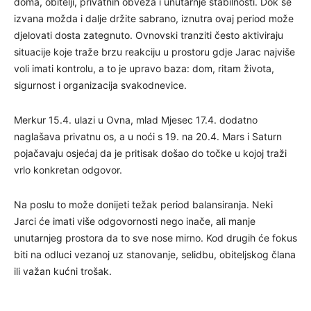
doma, obitelji, privatnih obveza i unutarnje stabilnosti. Dok se
izvana možda i dalje držite sabrano, iznutra ovaj period može
djelovati dosta zategnuto. Ovnovski tranziti često aktiviraju
situacije koje traže brzu reakciju u prostoru gdje Jarac najviše
voli imati kontrolu, a to je upravo baza: dom, ritam života,
sigurnost i organizacija svakodnevice.
Merkur 15.4. ulazi u Ovna, mlad Mjesec 17.4. dodatno
naglašava privatnu os, a u noći s 19. na 20.4. Mars i Saturn
pojačavaju osjećaj da je pritisak došao do točke u kojoj traži
vrlo konkretan odgovor.
Na poslu to može donijeti težak period balansiranja. Neki
Jarci će imati više odgovornosti nego inače, ali manje
unutarnjeg prostora da to sve nose mirno. Kod drugih će fokus
biti na odluci vezanoj uz stanovanje, selidbu, obiteljskog člana
ili važan kućni trošak.