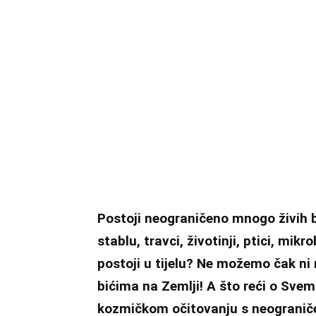
Postoji neograničeno mnogo živih bi
stablu, travci, životinji, ptici, mikro
postoji u tijelu? Ne možemo čak ni n
bićima na Zemlji! A što reći o Svemi
kozmičkom očitovanju s neograničeni