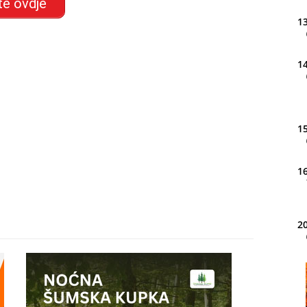
te ovdje
13
14
15
16
20
21