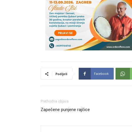
Facebook
Podijeli
Prethodna objava
Zapečene punjene rajčice