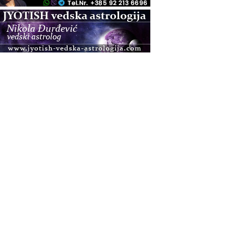
.08.
Pula
Access BARS®, otpusti stres
.08.
Pula
Access Energetski Facelift®
.08.
Zagreb
Pjesma srca / Zagreb
Online
Tečaj Višeg Vodstva, razvijanja intuicije i Akaša
zapisa
.08.
Online
Upisi u program Profesionalni hipnoterapeut —
nova generacija kreće 25.08. 2026.
.08.
Online
Postanite Nositelj Vibracije Nove Zemlje
.08.
Visoko
Alemka Dauskardt – Jednodnevna radionica