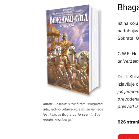
Bhaga
Istina koju
nadahnjival
Sokrata, 
G.W.F. He
univerzalno
Dr. J. Stil
izjavljuje
još jednom
prevođena
Albert Einstein: “Dok čitam Bhagavad-
prijevod 
gitu, jedino pitanje koje mi se nameće
jest kako je Bog stvorio svemir. Sve
ostalo, suvišno je.”
926 strani