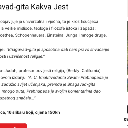
vad-gita Kakva Jest
 objavljuje je univerzalna i vječna, te je kroz tisućljeća
a velike mislioce, teologe i filozofe istoka i zapada;
Goethea, Schopenhauera, Einsteina, Junga i mnoge druge.
gel:
“Bhagavad-gita je sposobna dati nam pravo shvaćanje
sti i uzvišenost religije.”
son Judah, profesor povijesti religija, (Berkly, California)
 o ovom izdanju:
“A. C. Bhaktivedanta Swami Prabhupada je
 zadužio svijet učenjaka, premda je Bhagavad-gita
 mnogo puta, Prabhupada je svojim komentarima dao
izuzetnog značaja…”
ca, 16 slika u boji, cijena 150kn
09