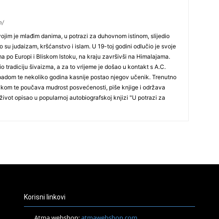
29
m/
jim je mlađim danima, u potrazi za duhovnom istinom, slijedio
 su judaizam, kršćanstvo i islam. U 19-toj godini odlučio je svoje
ima po Europi i Bliskom Istoku, na kraju završivši na Himalajama.
io tradiciju šivaizma, a za to vrijeme je došao u kontakt s A.C.
dom te nekoliko godina kasnije postao njegov učenik. Trenutno
ikom te poučava mudrost posvećenosti, piše knjige i održava
život opisao u popularnoj autobiografskoj knjizi "U potrazi za
30
31
28
Korisni linkovi
05
Atma webshop:
atmawebshop.com