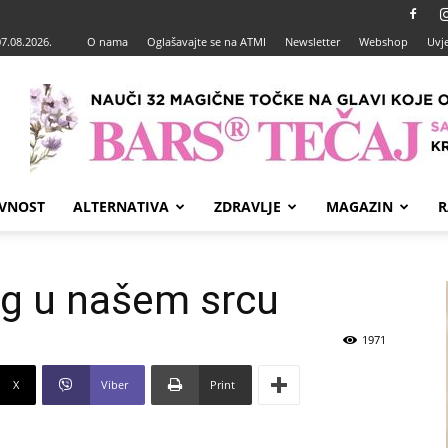
07.08.2026.
O nama
Oglašavajte se na ATMI
Newsletter
Webshop
Uvje
VNOST
ALTERNATIVA
ZDRAVLJE
MAGAZIN
R
g u našem srcu
1971
X
Viber
Print