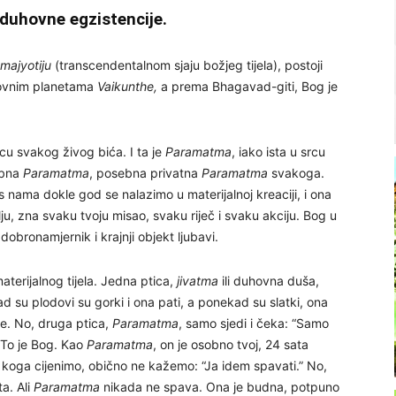
 duhovne egzistencije.
majyotiju
(transcendentalnom sjaju božjeg tijela), postoji
hovnim planetama
Vaikunthe,
a prema Bhagavad-giti, Bog je
rcu svakog živog bića. I ta je
Paramatma
, iako ista u srcu
obna
Paramatma
, posebna privatna
Paramatma
svakoga.
s nama dokle god se nalazimo u materijalnoj kreaciji, i ona
u, zna ​​svaku tvoju misao, svaku riječ i svaku akciju. Bog u
oj dobronamjernik i krajnji objekt ljubavi.
terijalnog tijela. Jedna ptica,
jivatma
ili duhovna duša,
 su plodovi su gorki i ona pati, a ponekad su slatki, ona
iše. No, druga ptica,
Paramatma
, samo sjedi i čeka: “Samo
” To je Bog. Kao
Paramatma
, on je osobno tvoj, 24 sata
koga cijenimo, obično ne kažemo: “Ja idem spavati.” No,
a. Ali
Paramatma
nikada ne spava. Ona je budna, potpuno