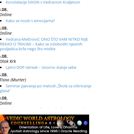
Konstelacije SIKON s Vedranom Kraljetom
.08.
Online
Kako se nositi s emocijama?
.08.
Online
Vedrana Meštrović: ONO ŠTO VAM NITKO NIJE
REKAO O TRAUMI – Kako se osloboditi njezinih
posljedica brže nego što mislite
.08.
Otok Krk
Ljetni DOP retreat – Izvorno stanje sebe
.08.
Tisno (Murter)
Seminar pjevanja po metodi „Škole za otkrivanje
glasa“
.08.
Online
Radionica: Pomagači iz drugih dimenzija Online –
otvoreno za sve
.08.
Zagreb+Online
Osnovni ThetaHealing® tečaj, Zagreb i Online