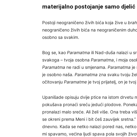
materijalno postojanje samo djelić
Postoji neograničeno živih bića koja žive u
brah
neograničeno živih bića na neograničenim du
osobno sa svakim.
Bog se, kao
Paramatma
ili Nad-duša nalazi u s
svakoga – tvoja osobna
Paramatma
, i moja os
Paramatma
ne radi u smjenama.
Paramatma
je 
je osobno naša.
Paramatma
zna svaku tvoju želj
očitovanju
Paramatme
je tvoj prijatelj, on je tv
Upanišade opisuju dvije ptice na istom drvetu ma
pokušava pronaći sreću jedući plodove. Ponekad
pronalazi malo sreće. Ali želi više. Ona treba v
se okreni prema Meni i bit ćeš zauvijek sretna.
dnevno. Kada se netko nalazi pored nas, netko 
mi spavamo, većina ljudi spava pola svojih život