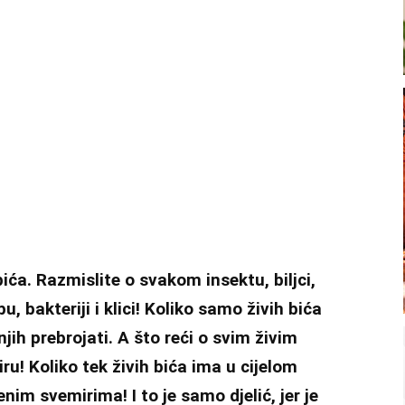
ća. Razmislite o svakom insektu, biljci,
bu, bakteriji i klici! Koliko samo živih bića
jih prebrojati. A što reći o svim živim
ru! Koliko tek živih bića ima u cijelom
m svemirima! I to je samo djelić, jer je