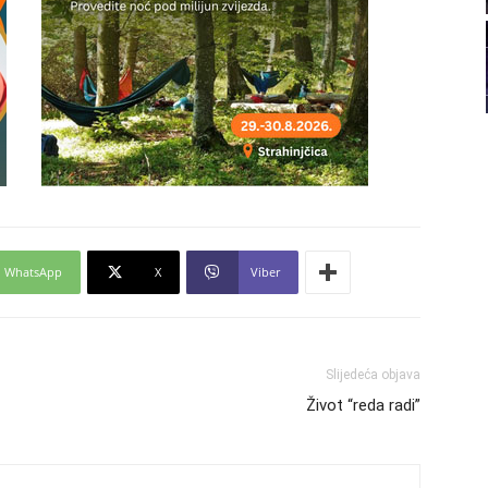
22
23
24
WhatsApp
X
Viber
25
26
Slijedeća objava
Život “reda radi”
27