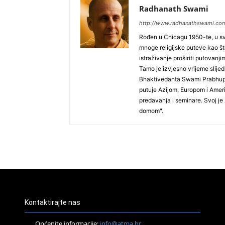
Radhanath Swami
http://www.radhanathswami.co
Rođen u Chicagu 1950-te, u svo
mnoge religijske puteve kao što
istraživanje proširiti putovanj
Tamo je izvjesno vrijeme slijed
Bhaktivedanta Swami Prabhupa
putuje Azijom, Europom i Amer
predavanja i seminare. Svoj je 
domom".
Kontaktirajte nas
Općenite informacije:
info@atma.hr