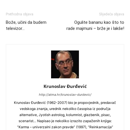
Prethodna objava
Slijedeća objava
Bože, učini da budem
Ogulite bananu kao što to
televizor…
rade majmuni – brže je i lakše!
Krunoslav Đurđević
http://atma.hr/krunoslav-durdevic/
Krunoslav Đurđević (1962-2007) bio je propovjednik, predavač
vedskoga znanja, urednik nekoliko časopisa iz područja
alternative, Jyotish astrolog, kolumnist, glazbenik, pisac,
scenarist… Napisao je nekoliko izrazito zapaženih knjiga:
“Karma – univerzalni zakon pravde” (1997), “Reinkarnacija”