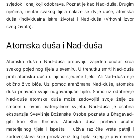
svjedok i onaj koji odobrava. Poznat je kao Nad-duša. Drugim
riječima, unutar svakog tijela nalaze se dvije duše, atomska
duša (individualna iskra života) i Nad-duša (Vrhovni izvor
sveg života).
Atomska duša i Nad-duša
Atomska duša i Nad-duša prebivaju zajedno unutar srca
svakog pojedinog tijela u svemiru. U trenutku smrti Nad-duša
prati atomsku dušu u njeno sljedeće tijelo. Ali Nad-duša nije
obično živo biće. Uz pomoć aranžmana Nad-duše, atomska
duša prihvaća svoje odgovarajuće tijelo. Samo uz odobrenje
Nad-duše atomska duša može zadovoljiti svoje želje za
srećom u ovom materijalnom svijetu. Nad-duša je osobna
ekspanzija Svevišnje Božanske Osobe poznate u Bhagavad-
giti kao Shri Krishna. Atomska duša prebiva unutar
materijalnog tijela i ispašta ili uživa različite vrste patnji i
zadovoljstava koje proizlaze iz tog tijela kojeg je privremeno