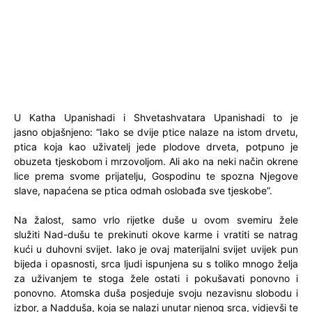
U Katha Upanishadi i Shvetashvatara Upanishadi to je
jasno objašnjeno: “Iako se dvije ptice nalaze na istom drvetu,
ptica koja kao uživatelj jede plodove drveta, potpuno je
obuzeta tjeskobom i mrzovoljom. Ali ako na neki način okrene
lice prema svome prijatelju, Gospodinu te spozna Njegove
slave, napaćena se ptica odmah oslobađa sve tjeskobe”.
Na žalost, samo vrlo rijetke duše u ovom svemiru žele
služiti Nad-dušu te prekinuti okove karme i vratiti se natrag
kući u duhovni svijet. Iako je ovaj materijalni svijet uvijek pun
bijeda i opasnosti, srca ljudi ispunjena su s toliko mnogo želja
za uživanjem te stoga žele ostati i pokušavati ponovno i
ponovno. Atomska duša posjeduje svoju nezavisnu slobodu i
izbor, a Nadduša, koja se nalazi unutar njenog srca, vidjevši te