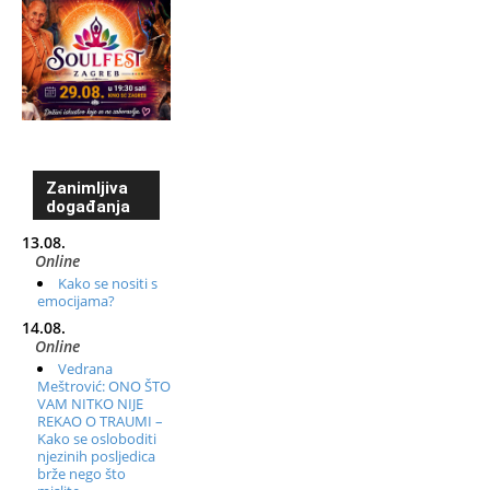
Zanimljiva
događanja
13.08.
Online
Kako se nositi s
emocijama?
14.08.
Online
Vedrana
Meštrović: ONO ŠTO
VAM NITKO NIJE
REKAO O TRAUMI –
Kako se osloboditi
njezinih posljedica
brže nego što