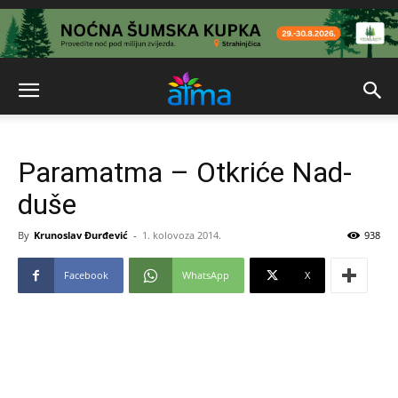
Paramatma – Otkriće Nad-
duše
By
Krunoslav Đurđević
-
1. kolovoza 2014.
938
Facebook
WhatsApp
X