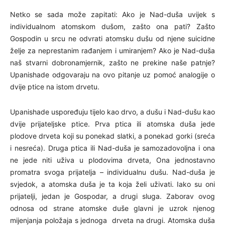
Netko se sada može zapitati: Ako je Nad-duša uvijek s
individualnom atomskom dušom, zašto ona pati? Zašto
Gospodin u srcu ne odvrati atomsku dušu od njene suicidne
želje za neprestanim rađanjem i umiranjem? Ako je Nad-duša
naš stvarni dobronamjernik, zašto ne prekine naše patnje?
Upanishade odgovaraju na ovo pitanje uz pomoć analogije o
dvije ptice na istom drvetu.
Upanishade uspoređuju tijelo kao drvo, a dušu i Nad-dušu kao
dvije prijateljske ptice. Prva ptica ili atomska duša jede
plodove drveta koji su ponekad slatki, a ponekad gorki (sreća
i nesreća). Druga ptica ili Nad-duša je samozadovoljna i ona
ne jede niti uživa u plodovima drveta, Ona jednostavno
promatra svoga prijatelja – individualnu dušu. Nad-duša je
svjedok, a atomska duša je ta koja želi uživati. Iako su oni
prijatelji, jedan je Gospodar, a drugi sluga. Zaborav ovog
odnosa od strane atomske duše glavni je uzrok njenog
mijenjanja položaja s jednoga drveta na drugi. Atomska duša