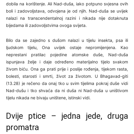
dobila na korištenje. Ali Nad-duša, iako potpuno svjesna ovih
boli i zadovoljstava, odvojena je od njih. Nad-duša se uvijek
nalazi na transcendentalnoj razini i nikada nije dotaknuta
bijedama ili zadovoljstvima ovoga svijeta.
Bilo da se zajedno s dušom nalazi u tijelu insekta, psa ili
ljudskom tijelu, Ona uvijek ostaje nepromijenjena. Kao
neprestani pratilac pojedine atomske duše, Nad-duša
ispunjava želje i daje određeno materijalno tijelo svakom
živom biću. Ona ga prati prije i poslije rođenja, tijekom rasta,
bolesti, starosti i smrti, život za životom. U Bhagavad-giti
(13.28) je rečeno da onaj tko u svim tijelima pokraj duše vidi
Nad-dušu i tko shvaća da ni duša ni Nad-duša u uništivom
tijelu nikada ne bivaju uništene, istinski vidi.
Dvije ptice – jedna jede, druga
promatra