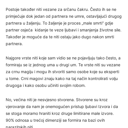
Postoje također niti vezane za srčanu čakru. Često ih se ne
primjećuje dok jedan od partnera ne umre, ostavljajući drugog
partnera u žaljenju. To žaljenje je proces „male smrti“ gdje
partner osjeća kidanje te veze ljubavi i smanjenja životne sile.
Također je moguće da te niti ostaju jako dugo nakon smrti
partnera.
Najgore vrste niti koje sam vidio se ne pojavljuju tako često, a
formiraju se iz jednog uma u drugi um. Te vrste niti su vezane
za crnu magiju i mogu ih stvoriti samo osobe koje su eksperti
u tome. Crni magovi znaju kako na taj način kontrolirati volju
drugoga i kako osobu učiniti svojim robom.
No, većina niti je nesvjesno stvorena. Stvorene su kroz
vjerovanje da nam je onemogućen pristup ljubavi Izvora i da
se stoga moramo hraniti kroz druge limitirane male izvore.
90% odnosa u trećoj dimenziji se formira na bazi ovih
parazitskih niti.