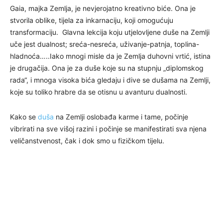
Gaia, majka Zemlja, je nevjerojatno kreativno biće. Ona je
stvorila oblike, tijela za inkarnaciju, koji omogućuju
transformaciju. Glavna lekcija koju utjelovljene duše na Zemlji
uče jest dualnost; sreća-nesreća, uživanje-patnja, toplina-
hladnoća…..Iako mnogi misle da je Zemlja duhovni vrtić, istina
je drugačija. Ona je za duše koje su na stupnju „diplomskog
rada“, i mnoga visoka bića gledaju i dive se dušama na Zemlji,
koje su toliko hrabre da se otisnu u avanturu dualnosti.
Kako se
duša
na Zemlji oslobađa karme i tame, počinje
vibrirati na sve višoj razini i počinje se manifestirati sva njena
veličanstvenost, čak i dok smo u fizičkom tijelu.