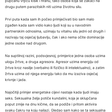
pupčanu vrpcu kisik i hranu, tako osoba koja se zakači na
drugu putem parazitskih niti uzima životnu silu.
Prvi puta kada sam ih počeo primjećivati bio sam malo
zgađen kada sam vidio kako ljudi koji su u navodnim
partnerskim odnosima, uzimaju tu vitalnu silu jedni od drugih i
nazivaju taj osjećaj ljubavlju, čak i ako nema očite dominacije
jedne osobe nad drugom.
Na suptilnoj razini, podsvjesnoj, primjerice jedna osoba uzima
ulogu žrtve, a druga agresora. Agresor uzima energiju od
žrtve kroz nasilje (verbalno ili fizičko ili intelektualno), a zatim
žrtva uzima od njega energiju tako da mu izaziva osjećaj
krivnje i jada.
Najočitiji primjer energetske cijevi nastaje kada ljudi imaju
seks. Seksualna želja potiče kundalini, koja je sklupčana
poput zmije na dnu kičme, da se podiže i pritom aktivira
svaku čakru na koju nailazi. Gledao sam kako se ta seksualna