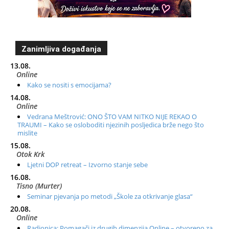
Zanimljiva događanja
13.08.
Online
Kako se nositi s emocijama?
14.08.
Online
Vedrana Meštrović: ONO ŠTO VAM NITKO NIJE REKAO O
TRAUMI – Kako se osloboditi njezinih posljedica brže nego što
mislite
15.08.
Otok Krk
Ljetni DOP retreat – Izvorno stanje sebe
16.08.
Tisno (Murter)
Seminar pjevanja po metodi „Škole za otkrivanje glasa“
20.08.
Online
Radionica: Pomagači iz drugih dimenzija Online – otvoreno za