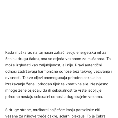
Kada muškarac na taj način zakači svoju energetsku nit za
ženinu drugu čakru, ona se osjeća vezanom za muškarca. To
može izgledati kao zaljubljenost, ali nije. Pravi autentični
odnosi zadržavaju harmonične odnose bez takvog vezivanja i
ovisnosti. Takve cijevi onemogućuju prirodno seksualno
izražavanje žene i prirodan tijek te kreativne sile. Nesvjesno
mnoge žene osjećaju da ih seksualnost te vrste iscpljuje i
prirodno nestaju seksualni odnosi u dugotrajnim vezama.
S druge strane, muškarci najčešće imaju parazitske niti
vezane za njihove treće čakre, solarni pleksus. To je čakra