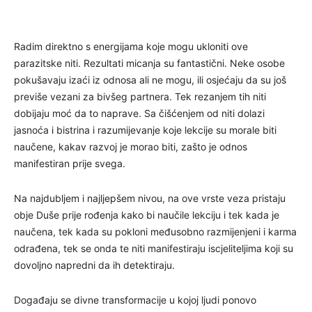
Radim direktno s energijama koje mogu ukloniti ove
parazitske niti. Rezultati micanja su fantastični. Neke osobe
pokušavaju izaći iz odnosa ali ne mogu, ili osjećaju da su još
previše vezani za bivšeg partnera. Tek rezanjem tih niti
dobijaju moć da to naprave. Sa čišćenjem od niti dolazi
jasnoća i bistrina i razumijevanje koje lekcije su morale biti
naučene, kakav razvoj je morao biti, zašto je odnos
manifestiran prije svega.
Na najdubljem i najljepšem nivou, na ove vrste veza pristaju
obje Duše prije rođenja kako bi naučile lekciju i tek kada je
naučena, tek kada su pokloni međusobno razmijenjeni i karma
odrađena, tek se onda te niti manifestiraju iscjeliteljima koji su
dovoljno napredni da ih detektiraju.
Događaju se divne transformacije u kojoj ljudi ponovo