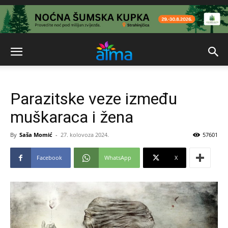
Parazitske veze između
muškaraca i žena
By
Saša Momić
-
27. kolovoza 2024.
57601
Facebook
WhatsApp
X