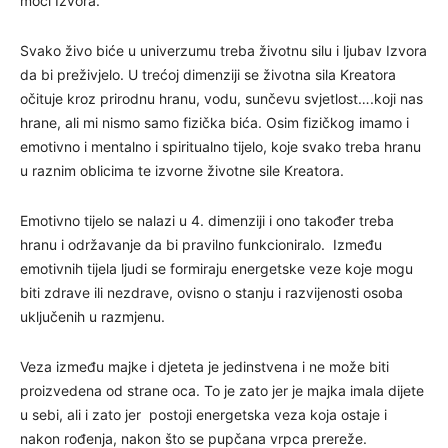
moći Izvora.
Svako živo biće u univerzumu treba životnu silu i ljubav Izvora
da bi preživjelo. U trećoj dimenziji se životna sila Kreatora
očituje kroz prirodnu hranu, vodu, sunčevu svjetlost….koji nas
hrane, ali mi nismo samo fizička bića. Osim fizičkog imamo i
emotivno i mentalno i spiritualno tijelo, koje svako treba hranu
u raznim oblicima te izvorne životne sile Kreatora.
Emotivno tijelo se nalazi u 4. dimenziji i ono također treba
hranu i održavanje da bi pravilno funkcioniralo. Između
emotivnih tijela ljudi se formiraju energetske veze koje mogu
biti zdrave ili nezdrave, ovisno o stanju i razvijenosti osoba
uključenih u razmjenu.
Veza između majke i djeteta je jedinstvena i ne može biti
proizvedena od strane oca. To je zato jer je majka imala dijete
u sebi, ali i zato jer postoji energetska veza koja ostaje i
nakon rođenja, nakon što se pupčana vrpca prereže.