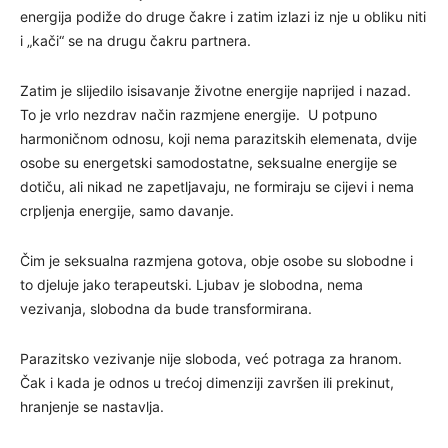
energija podiže do druge čakre i zatim izlazi iz nje u obliku niti
i „kači“ se na drugu čakru partnera.
Zatim je slijedilo isisavanje životne energije naprijed i nazad.
To je vrlo nezdrav način razmjene energije. U potpuno
harmoničnom odnosu, koji nema parazitskih elemenata, dvije
osobe su energetski samodostatne, seksualne energije se
dotiču, ali nikad ne zapetljavaju, ne formiraju se cijevi i nema
crpljenja energije, samo davanje.
Čim je seksualna razmjena gotova, obje osobe su slobodne i
to djeluje jako terapeutski. Ljubav je slobodna, nema
vezivanja, slobodna da bude transformirana.
Parazitsko vezivanje nije sloboda, već potraga za hranom.
Čak i kada je odnos u trećoj dimenziji završen ili prekinut,
hranjenje se nastavlja.