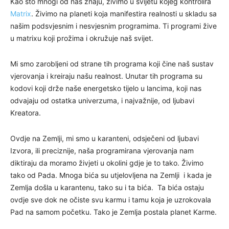
Kao što mnogi od nas znaju, živimo u svijetu kojeg kontrolira
Matrix
. Živimo na planeti koja manifestira realnosti u skladu sa
našim podsvjesnim i nesvjesnim programima. Ti programi žive
u matrixu koji prožima i okružuje naš svijet.
Mi smo zarobljeni od strane tih programa koji čine naš sustav
vjerovanja i kreiraju našu realnost. Unutar tih programa su
kodovi koji drže naše energetsko tijelo u lancima, koji nas
odvajaju od ostatka univerzuma, i najvažnije, od ljubavi
Kreatora.
Ovdje na Zemlji, mi smo u karanteni, odsječeni od ljubavi
Izvora, ili preciznije, naša programirana vjerovanja nam
diktiraju da moramo živjeti u okolini gdje je to tako. Živimo
tako od Pada. Mnoga bića su utjelovljena na Zemlji i kada je
Zemlja došla u karantenu, tako su i ta bića. Ta bića ostaju
ovdje sve dok ne očiste svu karmu i tamu koja je uzrokovala
Pad na samom početku. Tako je Zemlja postala planet Karme.