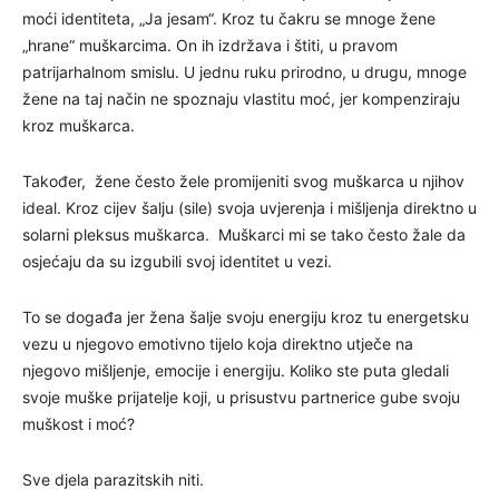
moći identiteta, „Ja jesam“. Kroz tu čakru se mnoge žene
„hrane“ muškarcima. On ih izdržava i štiti, u pravom
patrijarhalnom smislu. U jednu ruku prirodno, u drugu, mnoge
žene na taj način ne spoznaju vlastitu moć, jer kompenziraju
kroz muškarca.
Također, žene često žele promijeniti svog muškarca u njihov
ideal. Kroz cijev šalju (sile) svoja uvjerenja i mišljenja direktno u
solarni pleksus muškarca. Muškarci mi se tako često žale da
osjećaju da su izgubili svoj identitet u vezi.
To se događa jer žena šalje svoju energiju kroz tu energetsku
vezu u njegovo emotivno tijelo koja direktno utječe na
njegovo mišljenje, emocije i energiju. Koliko ste puta gledali
svoje muške prijatelje koji, u prisustvu partnerice gube svoju
muškost i moć?
Sve djela parazitskih niti.