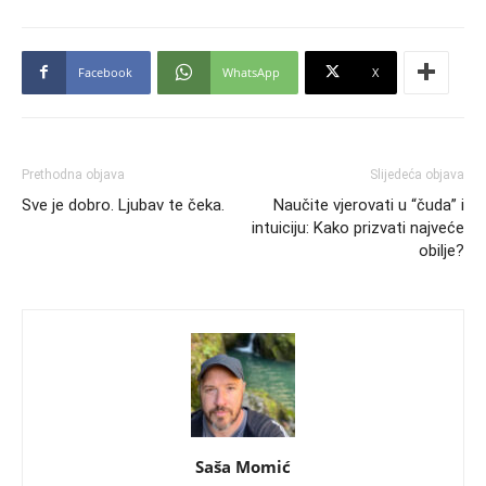
Facebook
WhatsApp
X
Prethodna objava
Slijedeća objava
Sve je dobro. Ljubav te čeka.
Naučite vjerovati u “čuda” i
intuiciju: Kako prizvati najveće
obilje?
Saša Momić