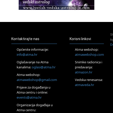
Pula
Access BARS®, otpusti stres
23.08.
Pula
Access Energetski Facelift®
24.08.
S
Zagreb
Kontaktirajte nas
Korisni linkovi
b
Pjesma srca / Zagreb
D
Online
Općenite informacije:
Atma webshop:
Tečaj Višeg Vodstva, razvijanja intuicije i Akaša zapisa
info@atma.hr
atmawebshop.com
25.08.
Oglašavanje na Atma
Snimke radionica i
Online
kanalima:
oglasi@atma.hr
predavanja:
Upisi u program Profesionalni hipnoterapeut — nova
generacija kreće 25.08. 2026.
atmazon.hr
Atma webshop:
26.08.
atmawebshop@gmail.com
Vedska renesansa:
Online
atmaveda.hr
Postanite Nositelj Vibracije Nove Zemlje
Prijave za događanja u
Atma centru i online:
27.08.
events@atma.hr
Visoko
Alemka Dauskardt – Jednodnevna radionica sistemskih
Organizacija događaja u
konstelacija
Atma centru: