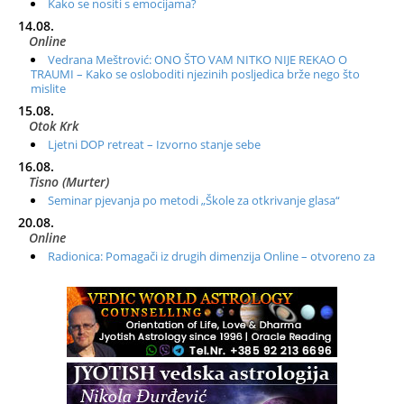
Kako se nositi s emocijama?
14.08.
Online
Vedrana Meštrović: ONO ŠTO VAM NITKO NIJE REKAO O
TRAUMI – Kako se osloboditi njezinih posljedica brže nego što
mislite
15.08.
Otok Krk
Ljetni DOP retreat – Izvorno stanje sebe
16.08.
Tisno (Murter)
Seminar pjevanja po metodi „Škole za otkrivanje glasa“
20.08.
Online
Radionica: Pomagači iz drugih dimenzija Online – otvoreno za
sve
21.08.
Zagreb+Online
Osnovni ThetaHealing® tečaj, Zagreb i Online
22.08.
Zagreb
Osnovna radionica za izscjeljivanje pranom (Basic Pranic
Healing course)