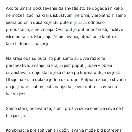
Ako te umara pokušavanje da shvatiš što se događa i nikako
ne možeš izaći na kraj s iskustvom, ne brini, vjerojatno si samo
jedna od onih duša koje idu putem
ljubavi
, odnosno
prepuštanja, a ne znanja. Ovaj put je put pobožnosti, molitve
i/ili meditacije. Klanjanje i/ili umirivanje, otpuštanje kontrole
koje ti donosi spasenje!
Na kraju oba su puta isti put, samo su dvije različite
perspektive. Znanje na kraju i jest poput ljubavi – oboje
osvještavaju, obje staze jesu staze po kojima putuje svijest.
Oboje na kraju dolaze jedno uz drugo. Potpuno znanje shvaća
da je ljubav. Ljubav jest znanje da je sve dobro i savršeno
kakvo jest.
Samo stani, pozivam te, stani, proživi svoje emocije i sve će ti
biti jasnije.
Kombinacija preispitivanja i doživljavanja može biti potrebna