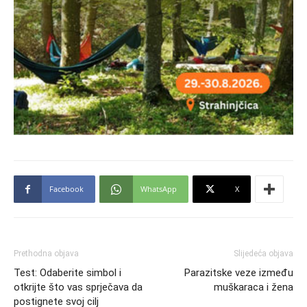
Facebook
WhatsApp
X
Prethodna objava
Slijedeća objava
Test: Odaberite simbol i
Parazitske veze između
otkrijte što vas sprječava da
muškaraca i žena
postignete svoj cilj