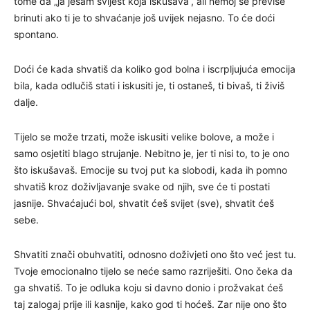
tome da „ja jesam svijest koja iskušava“, ali nemoj se previše
brinuti ako ti je to shvaćanje još uvijek nejasno. To će doći
spontano.
Doći će kada shvatiš da koliko god bolna i iscrpljujuća emocija
bila, kada odlučiš stati i iskusiti je, ti ostaneš, ti bivaš, ti živiš
dalje.
Tijelo se može trzati, može iskusiti velike bolove, a može i
samo osjetiti blago strujanje. Nebitno je, jer ti nisi to, to je ono
što iskušavaš. Emocije su tvoj put ka slobodi, kada ih pomno
shvatiš kroz doživljavanje svake od njih, sve će ti postati
jasnije. Shvaćajući bol, shvatit ćeš svijet (sve), shvatit ćeš
sebe.
Shvatiti znači obuhvatiti, odnosno doživjeti ono što već jest tu.
Tvoje emocionalno tijelo se neće samo razriješiti. Ono čeka da
ga shvatiš. To je odluka koju si davno donio i prožvakat ćeš
taj zalogaj prije ili kasnije, kako god ti hoćeš. Zar nije ono što