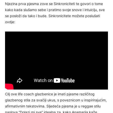
Njezina prva pjesma zove se Sinkroniciteti te govori o tome
kako kada slušamo sebe i pratimo svoje snove i intuiciju, sve
se posloži da tako i bude. Sinkronicitete možete poslušati
ovdje:
Cilj ove life coach glazbenice je imati pjesme različitog
glazbenog stila za svačiji ukus, s poveznicom u inspirirajućim,
afirmativnim tekstovima. Sljedeća pjesma je u reggae stilu
naslova “Dolazi mi sve” idealna za, kako Anamarija kaže,