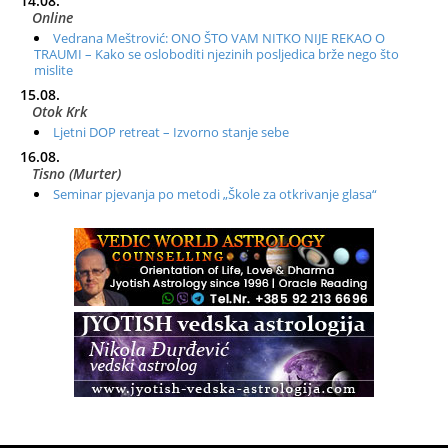
14.08.
Online
Vedrana Meštrović: ONO ŠTO VAM NITKO NIJE REKAO O
TRAUMI – Kako se osloboditi njezinih posljedica brže nego što
mislite
15.08.
Otok Krk
Ljetni DOP retreat – Izvorno stanje sebe
16.08.
Tisno (Murter)
Seminar pjevanja po metodi „Škole za otkrivanje glasa“
20.08.
Online
Radionica: Pomagači iz drugih dimenzija Online – otvoreno za
sve
21.08.
Zagreb+Online
Osnovni ThetaHealing® tečaj, Zagreb i Online
22.08.
Pula
Access BARS®, otpusti stres
23.08.
Pula