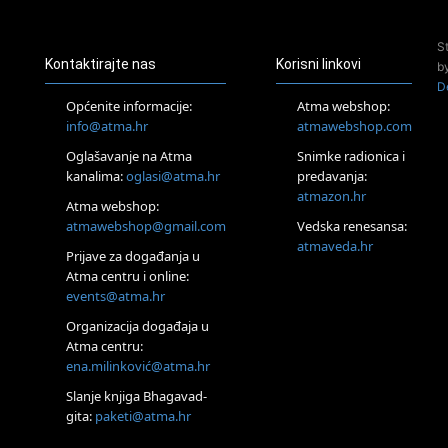
Access Energetski Facelift®
24.08.
S
Zagreb
Kontaktirajte nas
Korisni linkovi
b
Pjesma srca / Zagreb
D
Online
Općenite informacije:
Atma webshop:
Tečaj Višeg Vodstva, razvijanja intuicije i Akaša zapisa
info@atma.hr
atmawebshop.com
26.08.
Oglašavanje na Atma
Snimke radionica i
Online
kanalima:
oglasi@atma.hr
predavanja:
Postanite Nositelj Vibracije Nove Zemlje
atmazon.hr
27.08.
Atma webshop:
Visoko
atmawebshop@gmail.com
Vedska renesansa:
Alemka Dauskardt – Jednodnevna radionica sistemskih
atmaveda.hr
Prijave za događanja u
konstelacija
Atma centru i online:
29.08.
events@atma.hr
Zagreb
HOD PO ŽERAVICI – Seminar koji mijenja tijelo, duh i um
Organizacija događaja u
SoulFest – Festival glazbe, mudrosti i zajedništva
Atma centru:
30.08.
ena.milinković@atma.hr
Zagreb
Slanje knjiga Bhagavad-
Access BARS® edukacija otpusti stres
gita:
paketi@atma.hr
31.08.
Zagreb