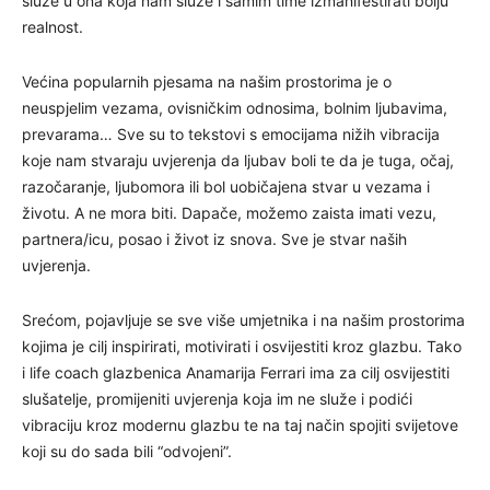
služe u ona koja nam služe i samim time izmanifestirati bolju
realnost.
Većina popularnih pjesama na našim prostorima je o
neuspjelim vezama, ovisničkim odnosima, bolnim ljubavima,
prevarama… Sve su to tekstovi s emocijama nižih vibracija
koje nam stvaraju uvjerenja da ljubav boli te da je tuga, očaj,
razočaranje, ljubomora ili bol uobičajena stvar u vezama i
životu. A ne mora biti. Dapače, možemo zaista imati vezu,
partnera/icu, posao i život iz snova. Sve je stvar naših
uvjerenja.
Srećom, pojavljuje se sve više umjetnika i na našim prostorima
kojima je cilj inspirirati, motivirati i osvijestiti kroz glazbu. Tako
i life coach glazbenica Anamarija Ferrari ima za cilj osvijestiti
slušatelje, promijeniti uvjerenja koja im ne služe i podići
vibraciju kroz modernu glazbu te na taj način spojiti svijetove
koji su do sada bili “odvojeni”.