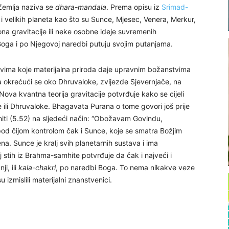
 Zemlja naziva se
dhara-mandala
. Prema opisu iz
Srimad-
da i velikih planeta kao što su Sunce, Mjesec, Venera, Merkur,
ona gravitacije ili neke osobne ideje suvremenih
u Boga i po Njegovoj naredbi putuju svojim putanjama.
evima koje materijalna priroda daje upravnim božanstvima
a okrećući se oko Dhruvaloke, zvijezde Sjevernjače, na
ova kvantna teorija gravitacije potvrđuje kako se cijeli
e ili Dhruvaloke. Bhagavata Purana o tome govori još prije
iti (5.52) na sljedeći način: “Obožavam Govindu,
d čijom kontrolom čak i Sunce, koje se smatra Božjim
a. Sunce je kralj svih planetarnih sustava i ima
j stih iz Brahma-samhite potvrđuje da čak i najveći i
i, ili
kala-chakri
, po naredbi Boga. To nema nikakve veze
izmislili materijalni znanstvenici.