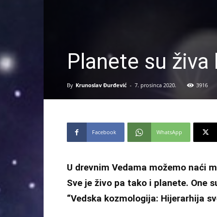
Planete su živa 
By
Krunoslav Đurđević
-
7. prosinca 2020.
3916
Facebook
WhatsApp
U drevnim Vedama možemo naći mnog
Sve je živo pa tako i planete. One 
“Vedska kozmologija: Hijerarhija s