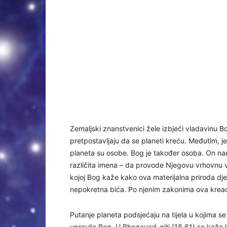
Zemaljski znanstvenici žele izbjeći vladavinu Bo
pretpostavljaju da se planeti kreću. Međutim, 
planeta su osobe. Bog je također osoba. On n
različita imena – da provode Njegovu vrhovnu v
kojoj Bog kaže kako ova materijalna priroda dj
nepokretna bića. Po njenim zakonima ova kreaci
Putanje planeta podsjećaju na tijela u kojima se n
upravlja Bog. U Bhagavad-giti (18.61) se kaže k