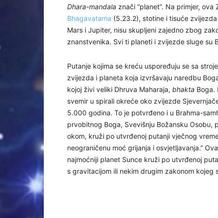
Dhara-mandala
znači “planet”. Na primjer, ova
Bhagavatama
(5.23.2)
, stotine i tisuće zvijez
Mars i Jupiter, nisu skupljeni zajedno zbog zak
znanstvenika. Svi ti planeti i zvijezde sluge s
Putanje kojima se kreću uspoređuju se sa stroj
zvijezda i planeta koja izvršavaju naredbu Bog
kojoj živi veliki Dhruva Maharaja,
bhakta
Boga. N
svemir u spirali okreće oko zvijezde Sjevernjač
5.000 godina. To je potvrđeno i u Brahma-samh
prvobitnog Boga, Svevišnju Božansku Osobu, po
okom, kruži po utvrđenoj putanji vječnog vremen
neograničenu moć grijanja i osvjetljavanja.” Ova
najmoćniji planet Sunce kruži po utvrđenoj putanj
s gravitacijom ili nekim drugim zakonom kojeg su 