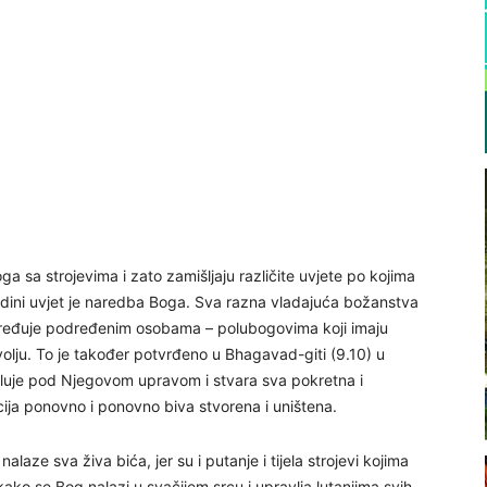
ga sa strojevima i zato zamišljaju različite uvjete po kojima
jedini uvjet je naredba Boga. Sva razna vladajuća božanstva
aređuje podređenim osobama – polubogovima koji imaju
olju. To je također potvrđeno u Bhagavad-giti (9.10) u
eluje pod Njegovom upravom i stvara sva pokretna i
ja ponovno i ponovno biva stvorena i uništena.
alaze sva živa bića, jer su i putanje i tijela strojevi kojima
ako se Bog nalazi u svačijem srcu i upravlja lutanjima svih