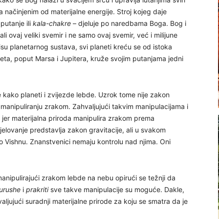
ma načinjenim od materijalne energije. Stroj kojeg daje
 putanje ili
kala-chakre
– djeluje po naredbama Boga. Bog i
li ovaj veliki svemir i ne samo ovaj svemir, već i milijune
u planetarnog sustava, svi planeti kreću se od istoka
ta, poput Marsa i Jupitera, kruže svojim putanjama jedni
kako planeti i zvijezde lebde. Uzrok tome nije zakon
ći manipuliranju zrakom. Zahvaljujući takvim manipulacijama i
e jer materijalna priroda manipulira zrakom prema
elovanje predstavlja zakon gravitacije, ali u svakom
io Vishnu. Znanstvenici nemaju kontrolu nad njima. Oni
manipulirajući zrakom lebde na nebu opirući se težnji da
urushe
i
prakriti
sve takve manipulacije su moguće. Dakle,
aljujući suradnji materijalne prirode za koju se smatra da je