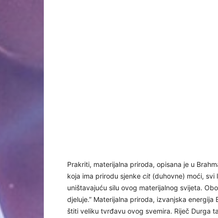
Prakriti, materijalna priroda, opisana je u Brah
koja ima prirodu sjenke
cit
(duhovne) moći, svi 
uništavajuću silu ovog materijalnog svijeta. Ob
djeluje.” Materijalna priroda, izvanjska energij
štiti veliku tvrđavu ovog svemira. Riječ Durga t