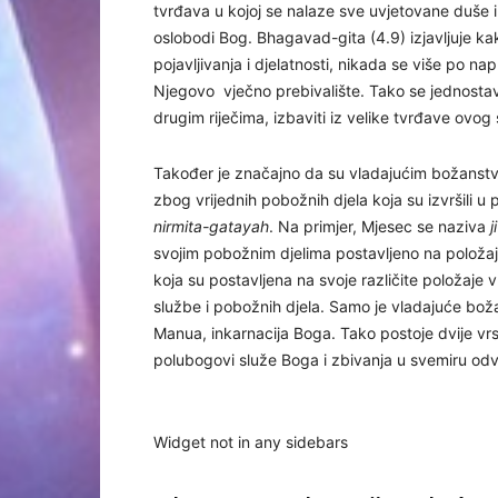
tvrđava u kojoj se nalaze sve uvjetovane duše 
oslobodi Bog. Bhagavad-gita (4.9) izjavljuje k
pojavljivanja i djelatnosti, nikada se više po na
Njegovo vječno prebivalište. Tako se jednostavn
drugim riječima, izbaviti iz velike tvrđave ovog s
Također je značajno da su vladajućim božanstvima
zbog vrijednih pobožnih djela koja su izvršili u 
nirmita-gatayah
. Na primjer, Mjesec se naziva
j
svojim pobožnim djelima postavljeno na položaj
koja su postavljena na svoje različite položaje 
službe i pobožnih djela. Samo je vladajuće bo
Manua, inkarnacija Boga. Tako postoje dvije vrs
polubogovi služe Boga i zbivanja u svemiru odv
Widget not in any sidebars