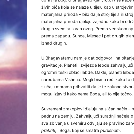
živih bića koja se nalaze u tijelu kao u strojevi
materijalna priroda – bilo da je stroj tijela ili stroj
materijalna priroda djeluju zajedno kako bi održa
drugih svemira izvan ovog. Prema vedskom opis
prema zapadu. Sunce, Mjesec i pet drugih plane
iznad drugih.
U Bhagavatamu nam je dat odgovor i na pitanje 
gravitacije. Planeti i zvijezde lebde zahvaljuju
ogromni teški oblaci lebde. Dakle, planeti lebd
naredbama Vishnua. Mogli bismo reći kako to dj
slučaju moramo prihvatiti da je te zakone stvor
mogu izjaviti kako nema Boga, ali to nije točno.
Suvremeni zrakoplovi djeluju na sličan način – 
padnu na zemlju. Zahvaljujući suradnji načela
p
sva zbivanja u svemiru odvijaju se pravilno zahv
prakriti
, i Boga, koji se smatra
purushom
.