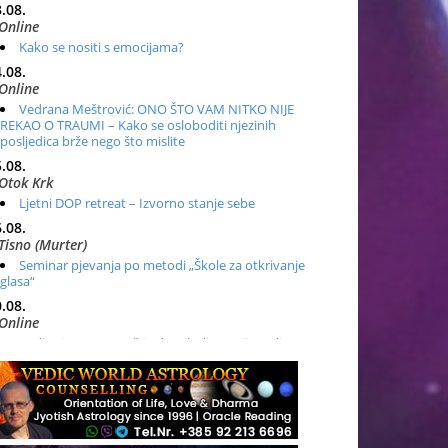
.08.
Online
Kako se nositi s emocijama?
.08.
Online
Vedrana Meštrović: ONO ŠTO VAM NITKO NIJE
REKAO O TRAUMI – Kako se osloboditi njezinih
posljedica brže nego što mislite
.08.
Otok Krk
Ljetni DOP retreat – Izvorno stanje sebe
.08.
Tisno (Murter)
Seminar pjevanja po metodi „Škole za otkrivanje
glasa“
.08.
Online
Radionica: Pomagači iz drugih dimenzija Online –
otvoreno za sve
.08.
Zagreb+Online
Osnovni ThetaHealing® tečaj, Zagreb i Online
.08.