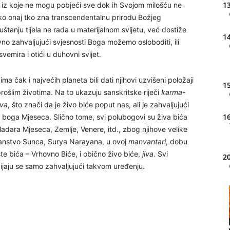
13
i iz koje ne mogu pobjeći sve dok ih Svojom milošću ne
ako onaj tko zna transcendentalnu prirodu Božjeg
puštanju tijela ne rada u materijalnom svijetu, već dostiže
14
o zahvaljujući svjesnosti Boga možemo osloboditi, ili
vemira i otići u duhovni svijet.
 čak i najvećih planeta bili dati njihovi uzvišeni položaji
15
prošlim životima. Na to ukazuju sanskritske riječi
karma-
iva
, što znači da je živo biće poput nas, ali je zahvaljujući
16
 boga Mjeseca. Slično tome, svi polubogovi su živa bića
vladara Mjeseca, Zemlje, Venere, itd., zbog njihove velike
žanstvo Sunca, Surya Narayana, u ovoj
manvantari
, dobu
te bića – Vrhovno Biće, i obično živo biće,
jiva
. Svi
20
ijaju se samo zahvaljujući takvom uređenju.
21
22