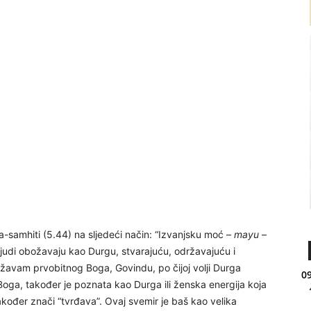
ma-samhiti (5.44) na sljedeći način: “Izvanjsku moć –
mayu
–
ljudi obožavaju kao Durgu, stvarajuću, održavajuću i
ožavam prvobitnog Boga, Govindu, po čijoj volji Durga
09
a Boga, također je poznata kao Durga ili ženska energija koja
akođer znači “tvrđava”. Ovaj svemir je baš kao velika