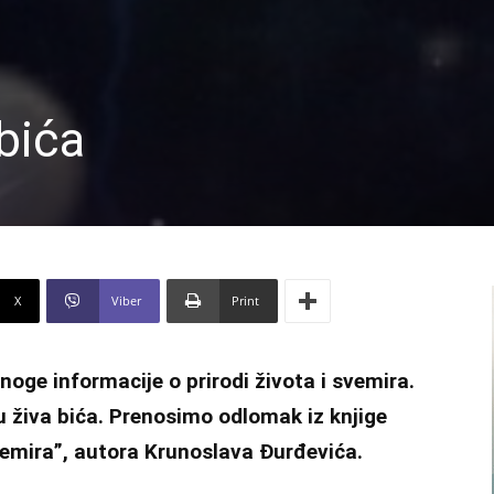
bića
X
Viber
Print
e informacije o prirodi života i svemira.
su živa bića. Prenosimo odlomak iz knjige
vemira”, autora Krunoslava Đurđevića.