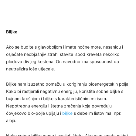
Biljke
Ako se budite s glavoboljom i imate noćne more, nesanicu i
osjećate neobjašnjiv strah, stavite ispod kreveta nekoliko
plodova divljeg kestena. On navodno ima sposobnost da
neutralizira loše utjecaje.
Biljke nam izuzetno pomažu u korigiranju bioenergetskih polja.
Kako bi rastjerali negativnu energiju, koristite sobne biljke s
bujnom krošnjom i biljke s karakterističnim mirisom.
Nepotrebnu energiju i štetna zračenja koja povređuju
čovjekovo bio-polje upijaju i
biljke
s debelim listovima, npr.
aloja.
Neke sobne biljke mogu i nanijeti štetu. Ako vam smeta miris i