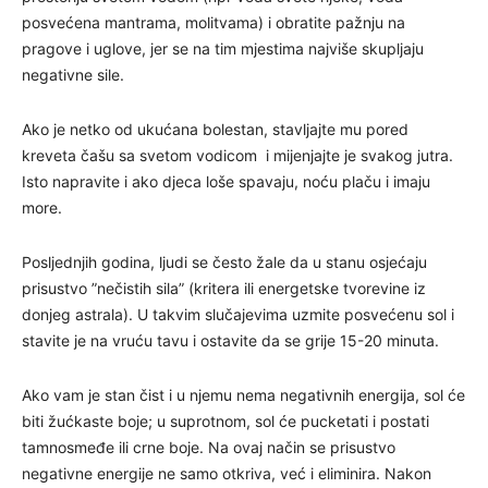
posvećena mantrama, molitvama) i obratite pažnju na
pragove i uglove, jer se na tim mjestima najviše skupljaju
negativne sile.
Ako je netko od ukućana bolestan, stavljajte mu pored
kreveta čašu sa svetom vodicom i mijenjajte je svakog jutra.
Isto napravite i ako djeca loše spavaju, noću plaču i imaju
more.
Posljednjih godina, ljudi se često žale da u stanu osjećaju
prisustvo ”nečistih sila” (kritera ili energetske tvorevine iz
donjeg astrala). U takvim slučajevima uzmite posvećenu sol i
stavite je na vruću tavu i ostavite da se grije 15-20 minuta.
Ako vam je stan čist i u njemu nema negativnih energija, sol će
biti žućkaste boje; u suprotnom, sol će pucketati i postati
tamnosmeđe ili crne boje. Na ovaj način se prisustvo
negativne energije ne samo otkriva, već i eliminira. Nakon