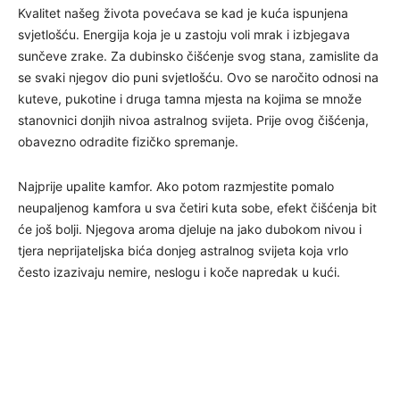
Kvalitet našeg života povećava se kad je kuća ispunjena
svjetlošću. Energija koja je u zastoju voli mrak i izbjegava
sunčeve zrake. Za dubinsko čišćenje svog stana, zamislite da
se svaki njegov dio puni svjetlošću. Ovo se naročito odnosi na
kuteve, pukotine i druga tamna mjesta na kojima se množe
stanovnici donjih nivoa astralnog svijeta. Prije ovog čišćenja,
obavezno odradite fizičko spremanje.
Najprije upalite kamfor. Ako potom razmjestite pomalo
neupaljenog kamfora u sva četiri kuta sobe, efekt čišćenja bit
će još bolji. Njegova aroma djeluje na jako dubokom nivou i
tjera neprijateljska bića donjeg astralnog svijeta koja vrlo
često izazivaju nemire, neslogu i koče napredak u kući.