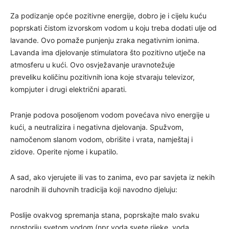
Za podizanje opće pozitivne energije, dobro je i cijelu kuću
poprskati čistom izvorskom vodom u koju treba dodati ulje od
lavande. Ovo pomaže punjenju zraka negativnim ionima.
Lavanda ima djelovanje stimulatora što pozitivno utječe na
atmosferu u kući. Ovo osvježavanje uravnotežuje
preveliku količinu pozitivnih iona koje stvaraju televizor,
kompjuter i drugi električni aparati.
Pranje podova posoljenom vodom povećava nivo energije u
kući, a neutralizira i negativna djelovanja. Spužvom,
namočenom slanom vodom, obrišite i vrata, namještaj i
zidove. Operite njome i kupatilo.
A sad, ako vjerujete ili vas to zanima, evo par savjeta iz nekih
narodnih ili duhovnih tradicija koji navodno djeluju:
Poslije ovakvog spremanja stana, poprskajte malo svaku
prostoriju svetom vodom (npr voda svete rijeke, voda