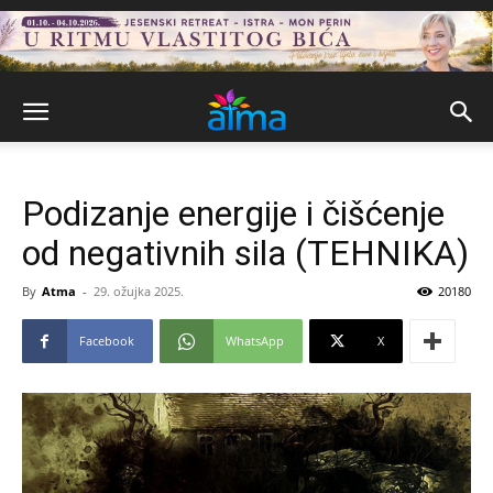
Podizanje energije i čišćenje
od negativnih sila (TEHNIKA)
By
Atma
-
29. ožujka 2025.
20180
Facebook
WhatsApp
X