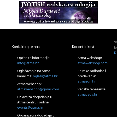
Zagreb
Osnovna radionica za izscjeljivanje pranom (Basic Pranic
Healing course)
Pula
Access BARS®, otpusti stres
23.08.
Pula
Access Energetski Facelift®
S
24.08.
Kontaktirajte nas
Korisni linkovi
b
Zagreb
D
Pjesma srca / Zagreb
Općenite informacije:
Atma webshop:
Online
info@atma.hr
atmawebshop.com
Tečaj Višeg Vodstva, razvijanja intuicije i Akaša zapisa
Oglašavanje na Atma
Snimke radionica i
25.08.
kanalima:
oglasi@atma.hr
predavanja:
Online
atmazon.hr
Upisi u program Profesionalni hipnoterapeut — nova
Atma webshop:
generacija kreće 25.08. 2026.
atmawebshop@gmail.com
Vedska renesansa:
26.08.
atmaveda.hr
Prijave za događanja u
Online
Atma centru i online:
Postanite Nositelj Vibracije Nove Zemlje
events@atma.hr
27.08.
Visoko
Organizacija događaja u