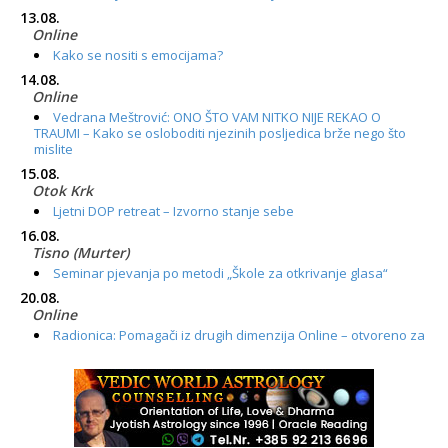
13.08.
Online
Kako se nositi s emocijama?
14.08.
Online
Vedrana Meštrović: ONO ŠTO VAM NITKO NIJE REKAO O
TRAUMI – Kako se osloboditi njezinih posljedica brže nego što
mislite
15.08.
Otok Krk
Ljetni DOP retreat – Izvorno stanje sebe
16.08.
Tisno (Murter)
Seminar pjevanja po metodi „Škole za otkrivanje glasa“
20.08.
Online
Radionica: Pomagači iz drugih dimenzija Online – otvoreno za
sve
21.08.
Zagreb+Online
Osnovni ThetaHealing® tečaj, Zagreb i Online
22.08.