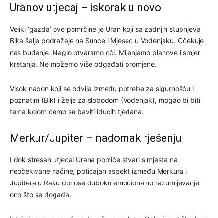
Uranov utjecaj – iskorak u novo
Veliki ‘gazda’ ove pomrčine je Uran koji sa zadnjih stupnjeva
Bika šalje podražaje na Sunce i Mjesec u Vodenjaku. Očekuje
nas buđenje. Naglo otvaramo oči. Mijenjamo planove i smjer
kretanja. Ne možemo više odgađati promjene.
Visok napon koji se odvija između potrebe za sigurnošću i
poznatim (Bik) i želje za slobodom (Vodenjak), mogao bi biti
tema kojom ćemo se baviti idućih tjedana.
Merkur/Jupiter – nadomak rješenju
I dok stresan utjecaj Urana pomiče stvari s mjesta na
neočekivane načine, poticajan aspekt između Merkura i
Jupitera u Raku donose duboko emocionalno razumijevanje
ono što se događa.