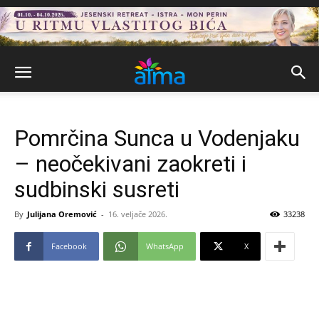
Pomrčina Sunca u Vodenjaku
– neočekivani zaokreti i
sudbinski susreti
By
Julijana Oremović
-
16. veljače 2026.
33238
Facebook
WhatsApp
X