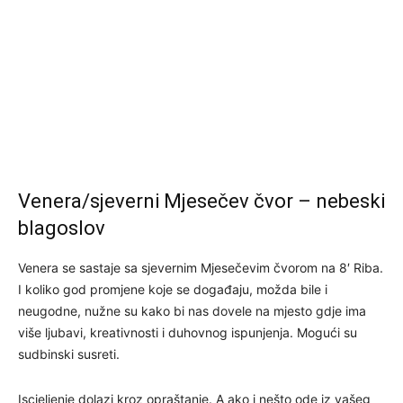
Venera/sjeverni Mjesečev čvor – nebeski
blagoslov
Venera se sastaje sa sjevernim Mjesečevim čvorom na 8′ Riba.
I koliko god promjene koje se događaju, možda bile i
neugodne, nužne su kako bi nas dovele na mjesto gdje ima
više ljubavi, kreativnosti i duhovnog ispunjenja. Mogući su
sudbinski susreti.
Iscjeljenje dolazi kroz opraštanje. A ako i nešto ode iz vašeg