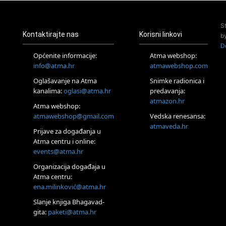
Pjesma srca / Zagreb
Online
S
Tečaj Višeg Vodstva, razvijanja intuicije i Akaša zapisa
Kontaktirajte nas
Korisni linkovi
b
25.08.
D
Online
Općenite informacije:
Atma webshop:
Upisi u program Profesionalni hipnoterapeut — nova
info@atma.hr
atmawebshop.com
generacija kreće 25.08. 2026.
Oglašavanje na Atma
Snimke radionica i
26.08.
Online
kanalima:
oglasi@atma.hr
predavanja:
Postanite Nositelj Vibracije Nove Zemlje
atmazon.hr
Atma webshop:
27.08.
atmawebshop@gmail.com
Vedska renesansa:
Visoko
atmaveda.hr
Prijave za događanja u
Alemka Dauskardt – Jednodnevna radionica sistemskih
konstelacija
Atma centru i online:
events@atma.hr
29.08.
Zagreb
Organizacija događaja u
HOD PO ŽERAVICI – Seminar koji mijenja tijelo, duh i um
Atma centru:
SoulFest – Festival glazbe, mudrosti i zajedništva
ena.milinković@atma.hr
Radoboj
Noćna šumska kupka
Slanje knjiga Bhagavad-
gita:
paketi@atma.hr
Online
Upisi u grupni program Budi nepušač – nova grupa kreće