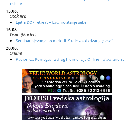
mislite
15.08.
Otok Krk
Ljetni DOP retreat – Izvorno stanje sebe
16.08.
Tisno (Murter)
Seminar pjevanja po metodi „Škole za otkrivanje glasa“
20.08.
Online
Radionica: Pomagači iz drugih dimenzija Online – otvoreno za
sve
21.08.
Zagreb+Online
Osnovni ThetaHealing® tečaj, Zagreb i Online
22.08.
Pula
Access BARS®, otpusti stres
23.08.
Pula
Access Energetski Facelift®
24.08.
Zagreb