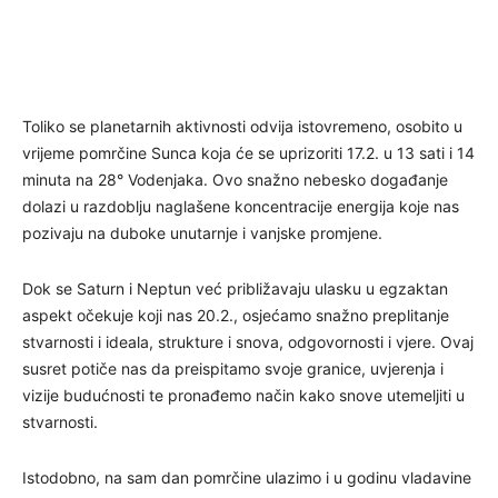
Toliko se planetarnih aktivnosti odvija istovremeno, osobito u
vrijeme pomrčine Sunca koja će se uprizoriti 17.2. u 13 sati i 14
minuta na 28° Vodenjaka. Ovo snažno nebesko događanje
dolazi u razdoblju naglašene koncentracije energija koje nas
pozivaju na duboke unutarnje i vanjske promjene.
Dok se Saturn i Neptun već približavaju ulasku u egzaktan
aspekt očekuje koji nas 20.2., osjećamo snažno preplitanje
stvarnosti i ideala, strukture i snova, odgovornosti i vjere. Ovaj
susret potiče nas da preispitamo svoje granice, uvjerenja i
vizije budućnosti te pronađemo način kako snove utemeljiti u
stvarnosti.
Istodobno, na sam dan pomrčine ulazimo i u godinu vladavine