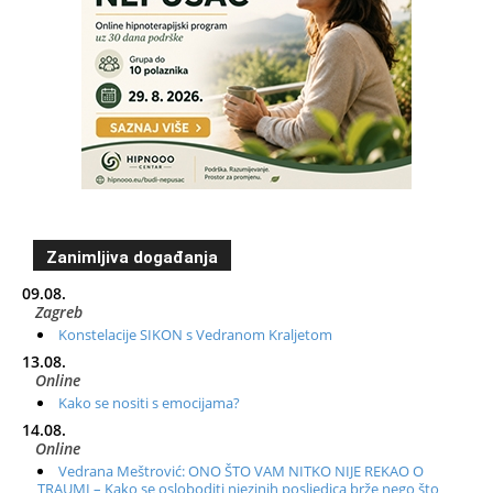
Zanimljiva događanja
09.08.
Zagreb
Konstelacije SIKON s Vedranom Kraljetom
13.08.
Online
Kako se nositi s emocijama?
14.08.
Online
Vedrana Meštrović: ONO ŠTO VAM NITKO NIJE REKAO O
TRAUMI – Kako se osloboditi njezinih posljedica brže nego što