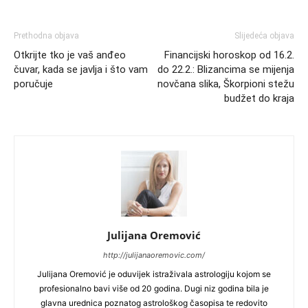
Prethodna objava
Slijedeća objava
Otkrijte tko je vaš anđeo
Financijski horoskop od 16.2.
čuvar, kada se javlja i što vam
do 22.2.: Blizancima se mijenja
poručuje
novčana slika, Škorpioni stežu
budžet do kraja
Julijana Oremović
http://julijanaoremovic.com/
Julijana Oremović je oduvijek istraživala astrologiju kojom se
profesionalno bavi više od 20 godina. Dugi niz godina bila je
glavna urednica poznatog astrološkog časopisa te redovito