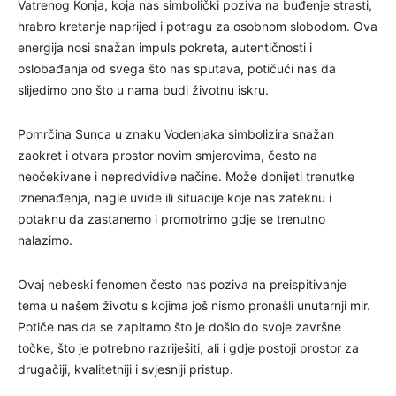
Vatrenog Konja, koja nas simbolički poziva na buđenje strasti,
hrabro kretanje naprijed i potragu za osobnom slobodom. Ova
energija nosi snažan impuls pokreta, autentičnosti i
oslobađanja od svega što nas sputava, potičući nas da
slijedimo ono što u nama budi životnu iskru.
Pomrčina Sunca u znaku Vodenjaka simbolizira snažan
zaokret i otvara prostor novim smjerovima, često na
neočekivane i nepredvidive načine. Može donijeti trenutke
iznenađenja, nagle uvide ili situacije koje nas zateknu i
potaknu da zastanemo i promotrimo gdje se trenutno
nalazimo.
Ovaj nebeski fenomen često nas poziva na preispitivanje
tema u našem životu s kojima još nismo pronašli unutarnji mir.
Potiče nas da se zapitamo što je došlo do svoje završne
točke, što je potrebno razriješiti, ali i gdje postoji prostor za
drugačiji, kvalitetniji i svjesniji pristup.