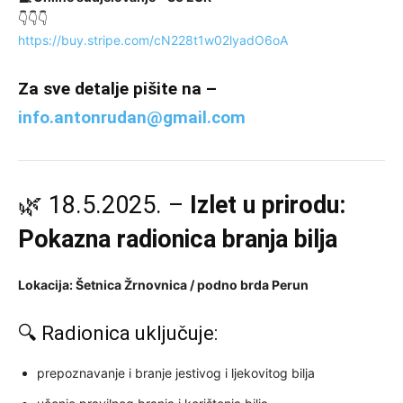
👇👇👇
https://buy.stripe.com/cN228t1w02lyadO6oA
Za sve detalje pišite na –
info.antonrudan@gmail.com
🌿 18.5.2025. –
Izlet u prirodu:
Pokazna radionica branja bilja
Lokacija: Šetnica Žrnovnica / podno brda Perun
🔍 Radionica uključuje:
prepoznavanje i branje jestivog i ljekovitog bilja