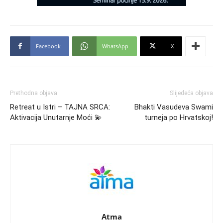
Facebook
WhatsApp
X
Prethodna objava
Slijedeća objava
Retreat u Istri – TAJNA SRCA:
Bhakti Vasudeva Swami
Aktivacija Unutarnje Moći 💫
turneja po Hrvatskoj!
Atma