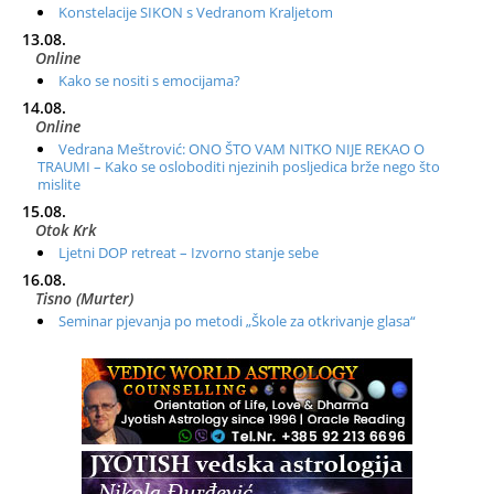
Konstelacije SIKON s Vedranom Kraljetom
13.08.
Online
Kako se nositi s emocijama?
14.08.
Online
Vedrana Meštrović: ONO ŠTO VAM NITKO NIJE REKAO O
TRAUMI – Kako se osloboditi njezinih posljedica brže nego što
mislite
15.08.
Otok Krk
Ljetni DOP retreat – Izvorno stanje sebe
16.08.
Tisno (Murter)
Seminar pjevanja po metodi „Škole za otkrivanje glasa“
20.08.
Online
Radionica: Pomagači iz drugih dimenzija Online – otvoreno za
sve
21.08.
Zagreb+Online
Osnovni ThetaHealing® tečaj, Zagreb i Online