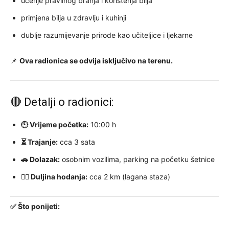
učenje pravilnog branja i korištenja bilja
primjena bilja u zdravlju i kuhinji
dublje razumijevanje prirode kao učiteljice i ljekarne
📌
Ova radionica se odvija isključivo na terenu.
🔴 Detalji o radionici:
🕙 Vrijeme početka:
10:00 h
⏳ Trajanje:
cca 3 sata
🚗 Dolazak:
osobnim vozilima, parking na početku šetnice
🚶‍♀️ Duljina hodanja:
cca 2 km (lagana staza)
✅ Što ponijeti: