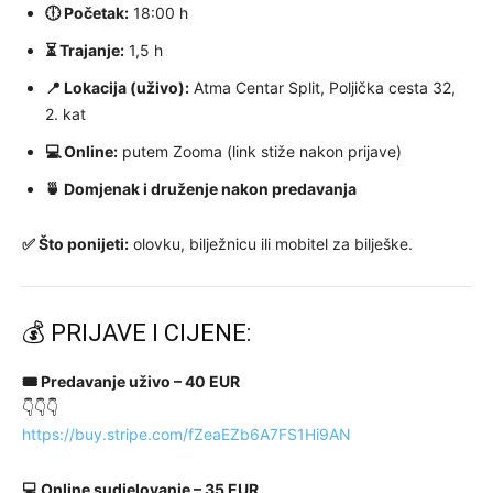
🕕 Početak:
18:00 h
⏳ Trajanje:
1,5 h
📍 Lokacija (uživo):
Atma Centar Split, Poljička cesta 32,
2. kat
💻 Online:
putem Zooma (link stiže nakon prijave)
🍵 Domjenak i druženje nakon predavanja
✅ Što ponijeti:
olovku, bilježnicu ili mobitel za bilješke.
💰 PRIJAVE I CIJENE:
🎟 Predavanje uživo – 40 EUR
👇👇👇
https://buy.stripe.com/fZeaEZb6A7FS1Hi9AN
💻 Online sudjelovanje – 35 EUR