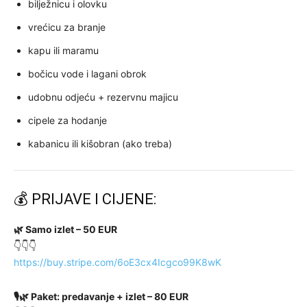
bilježnicu i olovku
vrećicu za branje
kapu ili maramu
bočicu vode i lagani obrok
udobnu odjeću + rezervnu majicu
cipele za hodanje
kabanicu ili kišobran (ako treba)
💰 PRIJAVE I CIJENE:
🌿 Samo izlet – 50 EUR
👇👇👇
https://buy.stripe.com/6oE3cx4Icgco99K8wK
🎙🌿 Paket: predavanje + izlet – 80 EUR