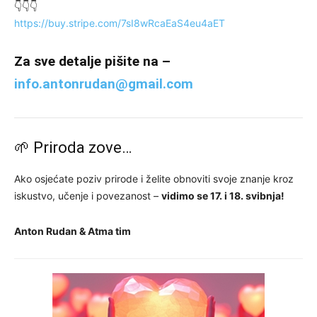
👇👇👇
https://buy.stripe.com/7sI8wRcaEaS4eu4aET
Za sve detalje pišite na –
info.antonrudan@gmail.com
🌱 Priroda zove…
Ako osjećate poziv prirode i želite obnoviti svoje znanje kroz
iskustvo, učenje i povezanost –
vidimo se 17. i 18. svibnja!
Anton Rudan & Atma tim