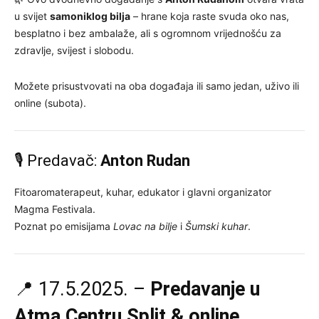
u svijet
samoniklog bilja
– hrane koja raste svuda oko nas,
besplatno i bez ambalaže, ali s ogromnom vrijednošću za
zdravlje, svijest i slobodu.
Možete prisustvovati na oba događaja ili samo jedan, uživo ili
online (subota).
🎙 Predavač:
Anton Rudan
Fitoaromaterapeut, kuhar, edukator i glavni organizator
Magma Festivala.
Poznat po emisijama
Lovac na bilje
i
Šumski kuhar
.
📍 17.5.2025. –
Predavanje u
Atma Centru Split & online