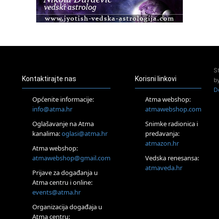
22.08.
Pula
Access BARS®, otpusti stres
23.08.
Pula
Access Energetski Facelift®
24.08.
S
Zagreb
Kontaktirajte nas
Korisni linkovi
b
Pjesma srca / Zagreb
D
Online
Općenite informacije:
Atma webshop:
Tečaj Višeg Vodstva, razvijanja intuicije i Akaša zapisa
info@atma.hr
atmawebshop.com
26.08.
Oglašavanje na Atma
Snimke radionica i
Online
kanalima:
oglasi@atma.hr
predavanja:
Postanite Nositelj Vibracije Nove Zemlje
atmazon.hr
27.08.
Atma webshop:
Visoko
atmawebshop@gmail.com
Vedska renesansa:
Alemka Dauskardt – Jednodnevna radionica sistemskih
atmaveda.hr
Prijave za događanja u
konstelacija
Atma centru i online:
29.08.
events@atma.hr
Zagreb
HOD PO ŽERAVICI – Seminar koji mijenja tijelo, duh i um
Organizacija događaja u
SoulFest – Festival glazbe, mudrosti i zajedništva
Atma centru: