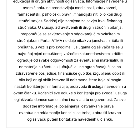
edukacija ili drugih aktivnosti oglašivača. Informacije navedene u
ovom članku ne predstavljaju medicinski, zdravstveni,
farmaceutski, psihološki, pravni, financijski niti bilo koji drugi
stručni savjet. Sadržaj nije zamjena za savjet kvalificiranog
stručnjaka. U slučaju zdravstvenih ili drugih stručnih pitanja,
preporučuje se savjetovanje s odgovarajućim ovlaštenim
stručnjakom. Portal ATMA ne daje nikakva jamstva, izričita ili
prešutna, u vezi s proizvodima i uslugama oglašivača te se u
najvećoj mjeri dopuštenoj važećim zakonodavstvom izričito
ograđuje od svake odgovornosti za eventualnu materijalnu ili
nematerijalnu štetu, uključujući ali ne ograničavajući se na
zdravstvene posljedice, financijske gubitke, izgubljenu dobit ili
bilo koji drugi oblik izravne ili neizravne štete koja bi mogla
nastati korištenjem informacija, proizvoda ili usluga navedenih u
ovom članku. Korisnici sve odluke o korištenju proizvoda i usluga
oglašivača donose samostalno i na vlastitu odgovornost. Za sve
dodatne informacije, pojašnjenja, ostvarivanje prava ili
eventualne reklamacije korisnici se trebaju obratiti izravno
oglašivaču putem kontakata navedenih u članku.