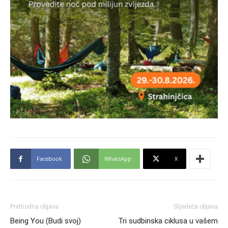
Facebook
WhatsApp
X
Prethodna objava
Slijedeća objava
Being You (Budi svoj)
Tri sudbinska ciklusa u vašem