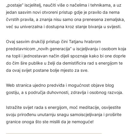
„postaje” iscjelitelj, naučiti više o načelima i tehnikama, a uz
jedan sasvim novi otvoreni pristup gdje je pravilo da nema
čvrstih pravila, a znanja nisu samo ona prenesena zemaljska,
već su univerzalna i dostupna kroz stanje bivanja u svijesti.
Ovaj sasvim drukčiji pristup čini Tatjanu hrabrom
predstavnicom „novih generacija” u iscjeljivanju i osobom koja
na topli i jednostavan način dijeli spoznaje kako bi one doprle
do čim šire publike u želji da demistificira rad s energijom te
da ovaj svijet postane bolje mjesto za sve.
Web stranica ujedno predviđa i mogućnost objave blog
gostiju, a s područja duhovnosti, zdravlja i osobnog razvoja.
Istražite svijet rada s energijom, moć meditacije, osvijestite
svoju prirođenu unutarnju snagu samoiscjeljivanja i proširite
granice onoga što ste mislili da je nemoguće!