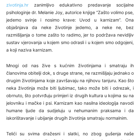
zivotinja.hr
zanimljivo edukativno predavanje socijalne
psihologinje dr. Melanie Joy, autorice knjige “Zašto volimo pse,
jedemo svinje i nosimo krave: Uvod u karnizam”. Ona
objašnjava da neke životinje jedemo, a neke ne, bez
razmišljanja o tome zašto to radimo, jer to podržava nevidljiv
sustav vjerovanja u kojem smo odrasli i u kojem smo odgojeni,
a koji naziva karnizam.
Mnogi od nas žive s kućnim životinjama i smatraju ih
članovima obitelji dok, s druge strane, ne razmišljaju jednako o
drugim životinjama koje završavaju na njihovu tanjuru. Kao što
neka životinja može biti ljubimac, tako može biti i odrezak, i
obrnuto, što potvrđuju primjeri iz drugih kultura u kojima su na
jelovniku i mačke i psi. Karnizam kao nasilna ideologija navodi
humane ljude da sudjeluju u nehumanim praksama i da
iskorištavanje i ubijanje drugih životinja smatraju normalnim.
Telići su svima dražesni i slatki, no zbog gušenja naše