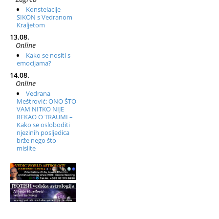
Konstelacije
SIKON s Vedranom
Kraljetom
13.08.
Online
Kako se nositi s
emocijama?
14.08.
Online
Vedrana
Meštrović: ONO ŠTO
VAM NITKO NIJE
REKAO O TRAUMI –
Kako se osloboditi
njezinih posljedica
brže nego što
mislite
15.08.
Otok Krk
Ljetni DOP
retreat – Izvorno
stanje sebe
16.08.
Tisno (Murter)