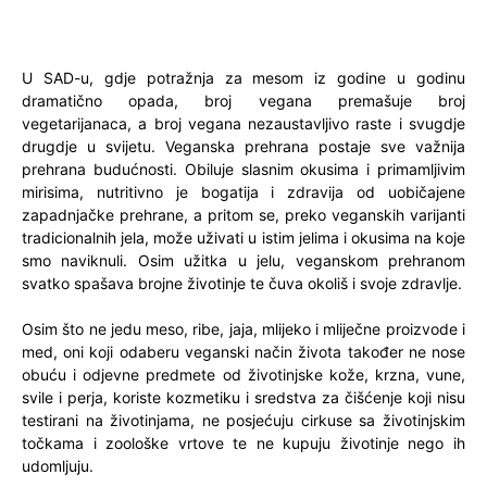
U SAD-u, gdje potražnja za mesom iz godine u godinu
dramatično opada, broj vegana premašuje broj
vegetarijanaca, a broj vegana nezaustavljivo raste i svugdje
drugdje u svijetu. Veganska prehrana postaje sve važnija
prehrana budućnosti. Obiluje slasnim okusima i primamljivim
mirisima, nutritivno je bogatija i zdravija od uobičajene
zapadnjačke prehrane, a pritom se, preko veganskih varijanti
tradicionalnih jela, može uživati u istim jelima i okusima na koje
smo naviknuli. Osim užitka u jelu, veganskom prehranom
svatko spašava brojne životinje te čuva okoliš i svoje zdravlje.
Osim što ne jedu meso, ribe, jaja, mlijeko i mliječne proizvode i
med, oni koji odaberu veganski način života također ne nose
obuću i odjevne predmete od životinjske kože, krzna, vune,
svile i perja, koriste kozmetiku i sredstva za čišćenje koji nisu
testirani na životinjama, ne posjećuju cirkuse sa životinjskim
točkama i zoološke vrtove te ne kupuju životinje nego ih
udomljuju.