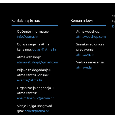
Seminar pjevanja
po metodi „Škole za
otkrivanje glasa“
S
20.08.
Kontaktirajte nas
Korisni linkovi
b
Online
D
Radionica:
Pomagači iz drugih
Općenite informacije:
Atma webshop:
dimenzija Online –
info@atma.hr
atmawebshop.com
otvoreno za sve
Oglašavanje na Atma
Snimke radionica i
21.08.
kanalima:
oglasi@atma.hr
predavanja:
Zagreb+Online
atmazon.hr
Osnovni
Atma webshop:
ThetaHealing®
atmawebshop@gmail.com
Vedska renesansa:
tečaj, Zagreb i
atmaveda.hr
Online
Prijave za događanja u
22.08.
Atma centru i online:
Pula
events@atma.hr
Access BARS®,
otpusti stres
Organizacija događaja u
Atma centru:
23.08.
ena.milinković@atma.hr
Pula
Access
Slanje knjiga Bhagavad-
Energetski Facelift®
gita:
paketi@atma.hr
24.08.