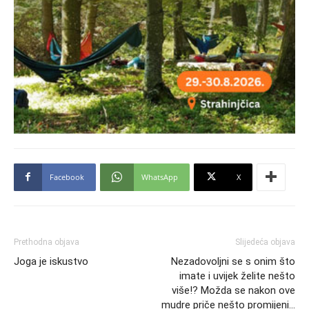
Facebook
WhatsApp
X
Prethodna objava
Slijedeća objava
Joga je iskustvo
Nezadovoljni se s onim što
imate i uvijek želite nešto
više!? Možda se nakon ove
mudre priče nešto promijeni…