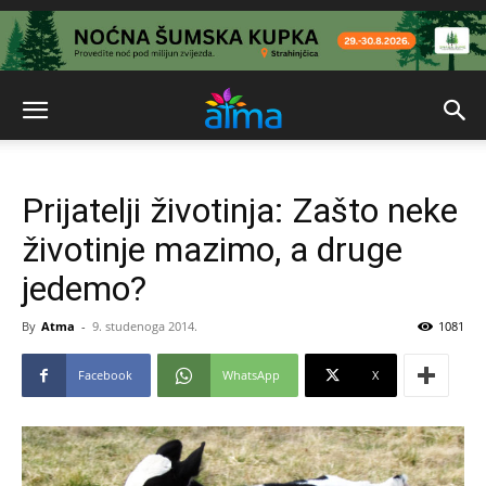
Prijatelji životinja: Zašto neke
životinje mazimo, a druge
jedemo?
By
Atma
-
9. studenoga 2014.
1081
Facebook
WhatsApp
X