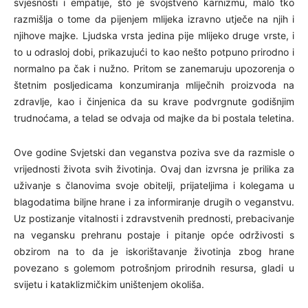
svjesnosti i empatije, što je svojstveno karnizmu, malo tko
razmišlja o tome da pijenjem mlijeka izravno utječe na njih i
njihove majke. Ljudska vrsta jedina pije mlijeko druge vrste, i
to u odrasloj dobi, prikazujući to kao nešto potpuno prirodno i
normalno pa čak i nužno. Pritom se zanemaruju upozorenja o
štetnim posljedicama konzumiranja mliječnih proizvoda na
zdravlje, kao i činjenica da su krave podvrgnute godišnjim
trudnoćama, a telad se odvaja od majke da bi postala teletina.
Ove godine Svjetski dan veganstva poziva sve da razmisle o
vrijednosti života svih životinja. Ovaj dan izvrsna je prilika za
uživanje s članovima svoje obitelji, prijateljima i kolegama u
blagodatima biljne hrane i za informiranje drugih o veganstvu.
Uz postizanje vitalnosti i zdravstvenih prednosti, prebacivanje
na vegansku prehranu postaje i pitanje opće održivosti s
obzirom na to da je iskorištavanje životinja zbog hrane
povezano s golemom potrošnjom prirodnih resursa, gladi u
svijetu i kataklizmičkim uništenjem okoliša.