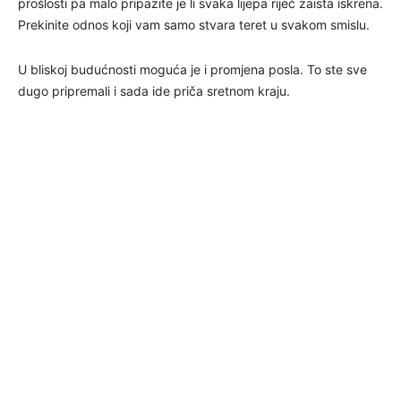
prošlosti pa malo pripazite je li svaka lijepa riječ zaista iskrena.
Prekinite odnos koji vam samo stvara teret u svakom smislu.
U bliskoj budućnosti moguća je i promjena posla. To ste sve
dugo pripremali i sada ide priča sretnom kraju.