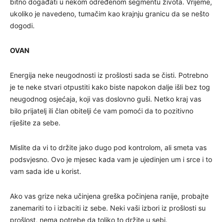
bitno događati u nekom određenom segmentu života. Vrijeme,
ukoliko je navedeno, tumačim kao krajnju granicu da se nešto
dogodi.
OVAN
Energija neke neugodnosti iz prošlosti sada se čisti. Potrebno
je te neke stvari otpustiti kako biste napokon dalje išli bez tog
neugodnog osjećaja, koji vas doslovno guši. Netko kraj vas
bilo prijatelj ili član obitelji će vam pomoći da to pozitivno
riješite za sebe.
Mislite da vi to držite jako dugo pod kontrolom, ali smeta vas
podsvjesno. Ovo je mjesec kada vam je ujedinjen um i srce i to
vam sada ide u korist.
Ako vas grize neka učinjena greška počinjena ranije, probajte
zanemariti to i izbaciti iz sebe. Neki vaši izbori iz prošlosti su
prošlost, nema potrebe da toliko to držite u sebi.