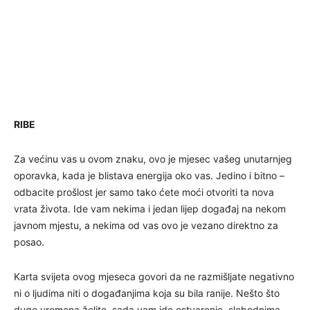
RIBE
Za većinu vas u ovom znaku, ovo je mjesec vašeg unutarnjeg
oporavka, kada je blistava energija oko vas. Jedino i bitno –
odbacite prošlost jer samo tako ćete moći otvoriti ta nova
vrata života. Ide vam nekima i jedan lijep događaj na nekom
javnom mjestu, a nekima od vas ovo je vezano direktno za
posao.
Karta svijeta ovog mjeseca govori da ne razmišljate negativno
ni o ljudima niti o događanjima koja su bila ranije. Nešto što
dugo vremena želite, sada vam ide ostvarenje, slobodnima –