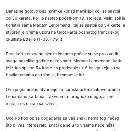
Danas se gotovo bez iznimke koristi manji špil koji se sastoji
od 36 karata, koji je nastao početkom 19. stoljeća. Veliki špil je
koristila sama Madam Lenormand i taj se sastoji od 54 karte, a
stvoren je prema uzoru na tarot karte poznatog francuskog
okultiste Etteille (1738.-1791.).
Prve karte nazvane njenim imenom počele su se proizvoditi
svega nekoliko godine nakon smrti Madam Lenormand, kada
je izdan špil od 54 karte za proricanje uz 5 knjiga koje su se
bavile temama astrologije, hiromantije itd.
Ovo je generalno otvaranje za horoskopske znakove prema
Lenormand kartama. Takve vrste prognoza mogu, a i ne
moraju rezonirati sa svima.
Ukoliko kod opisa događanja za vaš znak, nema tog nečeg
što bi vas interesiralo, znači da se u to vrijeme neće ništa