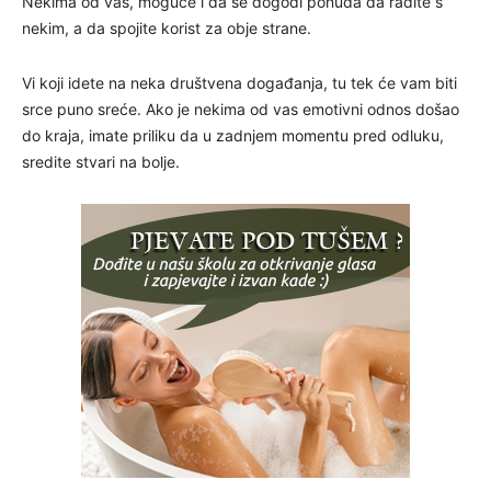
Nekima od vas, moguće i da se dogodi ponuda da radite s
nekim, a da spojite korist za obje strane.
Vi koji idete na neka društvena događanja, tu tek će vam biti
srce puno sreće. Ako je nekima od vas emotivni odnos došao
do kraja, imate priliku da u zadnjem momentu pred odluku,
sredite stvari na bolje.