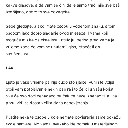
kakve glasove, a da vam se čini da je samo trač, nije sve baš
izmišljeno, dobro to sve odvagnite.
Sebe gledajte, a ako imate osobu u vodenom znaku, s tom
osobom jako dobro slaganje ovog mjeseca. I vama koji
moguće mislite da niste imali intuiciju, period pred vama je
vrijeme kada će vam se unutarnji glas, istančati do
savršenstva.
LAV
Ljeto je vaše vrijeme pa nije čudo što sjajite. Puni ste volje!
Stoji vam potpisivanje nekih papira i to će ići u vašu korist.
Sve će ovo doći nenadano pa čak će neke iznenaditi, a i na
prvu, vidi se dosta velika doza nepovjerenja.
Pustite neka te osobe u koje nemate povjerenja same pokažu
svoje namjere. No vama, svakako ide pomak u materijalnom