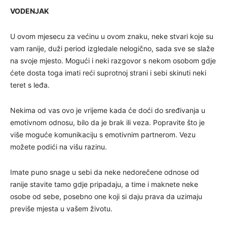
VODENJAK
U ovom mjesecu za većinu u ovom znaku, neke stvari koje su
vam ranije, duži period izgledale nelogično, sada sve se slaže
na svoje mjesto. Mogući i neki razgovor s nekom osobom gdje
ćete dosta toga imati reći suprotnoj strani i sebi skinuti neki
teret s leđa.
Nekima od vas ovo je vrijeme kada će doći do sređivanja u
emotivnom odnosu, bilo da je brak ili veza. Popravite što je
više moguće komunikaciju s emotivnim partnerom. Vezu
možete podići na višu razinu.
Imate puno snage u sebi da neke nedorečene odnose od
ranije stavite tamo gdje pripadaju, a time i maknete neke
osobe od sebe, posebno one koji si daju prava da uzimaju
previše mjesta u vašem životu.