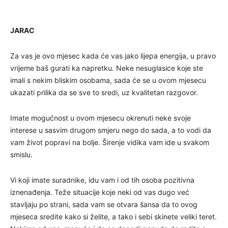
JARAC
Za vas je ovo mjesec kada će vas jako lijepa energija, u pravo
vrijeme baš gurati ka napretku. Neke nesuglasice koje ste
imali s nekim bliskim osobama, sada će se u ovom mjesecu
ukazati prilika da se sve to sredi, uz kvalitetan razgovor.
Imate mogućnost u ovom mjesecu okrenuti neke svoje
interese u sasvim drugom smjeru nego do sada, a to vodi da
vam život popravi na bolje. Širenje vidika vam ide u svakom
smislu.
Vi koji imate suradnike, idu vam i od tih osoba pozitivna
iznenađenja. Teže situacije koje neki od vas dugo već
stavljaju po strani, sada vam se otvara šansa da to ovog
mjeseca sredite kako si želite, a tako i sebi skinete veliki teret.