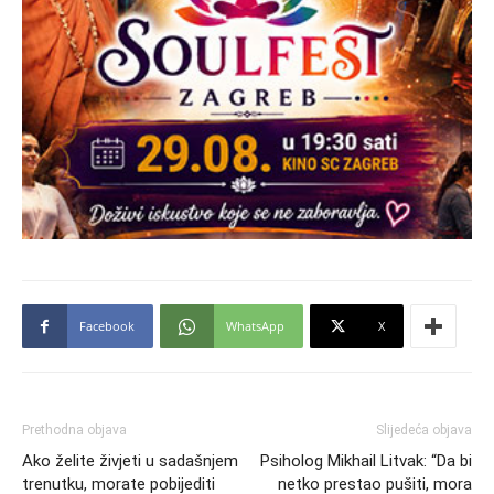
Facebook
WhatsApp
X
Prethodna objava
Slijedeća objava
Ako želite živjeti u sadašnjem
Psiholog Mikhail Litvak: “Da bi
trenutku, morate pobijediti
netko prestao pušiti, mora