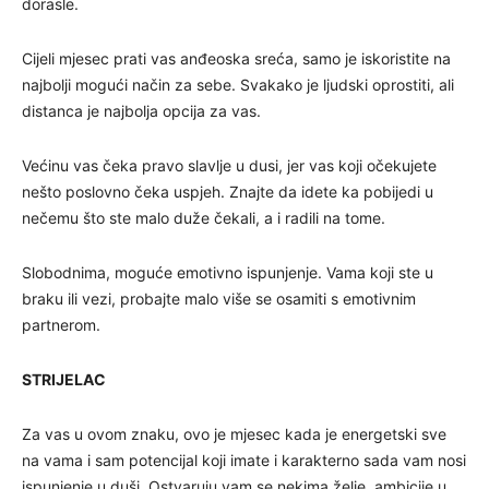
dorasle.
Cijeli mjesec prati vas anđeoska sreća, samo je iskoristite na
najbolji mogući način za sebe. Svakako je ljudski oprostiti, ali
distanca je najbolja opcija za vas.
Većinu vas čeka pravo slavlje u dusi, jer vas koji očekujete
nešto poslovno čeka uspjeh. Znajte da idete ka pobijedi u
nečemu što ste malo duže čekali, a i radili na tome.
Slobodnima, moguće emotivno ispunjenje. Vama koji ste u
braku ili vezi, probajte malo više se osamiti s emotivnim
partnerom.
STRIJELAC
Za vas u ovom znaku, ovo je mjesec kada je energetski sve
na vama i sam potencijal koji imate i karakterno sada vam nosi
ispunjenje u duši. Ostvaruju vam se nekima želje, ambicije u