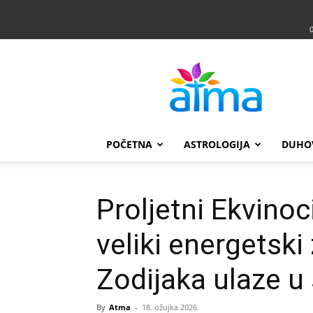
Atma
POČETNA
ASTROLOGIJA
DUHO
Proljetni Ekvinoc
veliki energetski
Zodijaka ulaze u 
By
Atma
-
18. ožujka 2026.