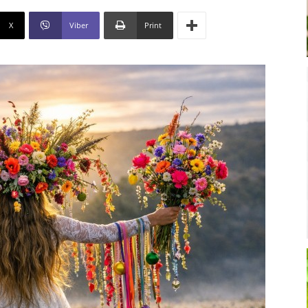
X
Viber
Print