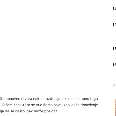
13
14
15
16
20
ešto ponovno otvara nakon razdoblja u kojem se puno toga
 u Vašem znaku i to se vrlo često osjeti kao lakše donošenje
21
ja da se nešto ipak može posložiti.