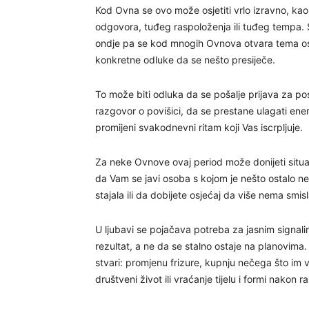
Kod Ovna se ovo može osjetiti vrlo izravno, ka
odgovora, tuđeg raspoloženja ili tuđeg tempa. S
ondje pa se kod mnogih Ovnova otvara tema oso
konkretne odluke da se nešto presiječe.
To može biti odluka da se pošalje prijava za po
razgovor o povišici, da se prestane ulagati energ
promijeni svakodnevni ritam koji Vas iscrpljuje.
Za neke Ovnove ovaj period može donijeti situacij
da Vam se javi osoba s kojom je nešto ostalo n
stajala ili da dobijete osjećaj da više nema smi
U ljubavi se pojačava potreba za jasnim signalim
rezultat, a ne da se stalno ostaje na planovima
stvari: promjenu frizure, kupnju nečega što im vr
društveni život ili vraćanje tijelu i formi nakon r