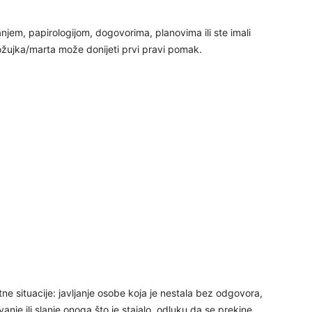
27
anjem, papirologijom, dogovorima, planovima ili ste imali
 ožujka/marta može donijeti prvi pravi pomak.
29
30
31
e situacije: javljanje osobe koja je nestala bez odgovora,
28
nje ili slanje onoga što je stajalo, odluku da se prekine