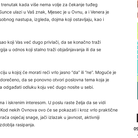
o trenutak kada više nema volje za čekanje tuđeg
unce ulazi u Vaš znak, Mjesec je u Ovnu, a i Venera je
bnog nastupa, izgleda, dojma koji ostavljaju, kao i
sao koji Vas već dugo privlači, da se konačno traži
ija u odnos koji stalno traži objašnjavanja ili da se
u u kojoj će morati reći vrlo jasno “da” ili “ne”. Moguće je
edorečeno, da se ponovno otvori poslovna tema koja je
sla odgađati odluku koju već dugo nosite u sebi.
a i iskrenim interesom. U poslu raste želja da se vidi
. Kod nekih Ovnova ovo će se pokazati i kroz vrlo praktične
aća osjećaj snage, jači izlazak u javnost, aktivniji
azdoblja rasipanja.
09