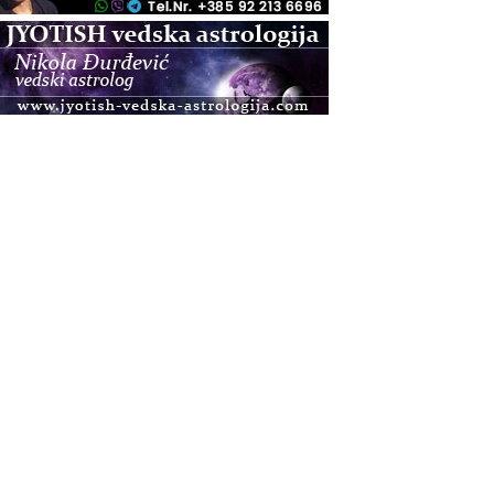
.08.
Zagreb
Osnovna radionica za izscjeljivanje pranom (Basic
Pranic Healing course)
Pula
Access BARS®, otpusti stres
.08.
Pula
Access Energetski Facelift®
.08.
Zagreb
Pjesma srca / Zagreb
Online
Tečaj Višeg Vodstva, razvijanja intuicije i Akaša
zapisa
.08.
Online
Upisi u program Profesionalni hipnoterapeut —
nova generacija kreće 25.08. 2026.
.08.
Online
Postanite Nositelj Vibracije Nove Zemlje