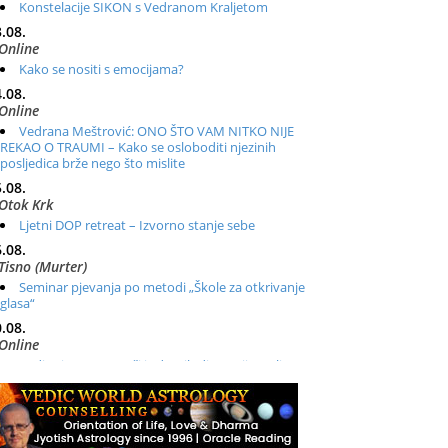
Konstelacije SIKON s Vedranom Kraljetom
.08.
Online
Kako se nositi s emocijama?
.08.
Online
Vedrana Meštrović: ONO ŠTO VAM NITKO NIJE
REKAO O TRAUMI – Kako se osloboditi njezinih
posljedica brže nego što mislite
.08.
Otok Krk
Ljetni DOP retreat – Izvorno stanje sebe
.08.
Tisno (Murter)
Seminar pjevanja po metodi „Škole za otkrivanje
glasa“
.08.
Online
Radionica: Pomagači iz drugih dimenzija Online –
otvoreno za sve
.08.
Zagreb+Online
Osnovni ThetaHealing® tečaj, Zagreb i Online