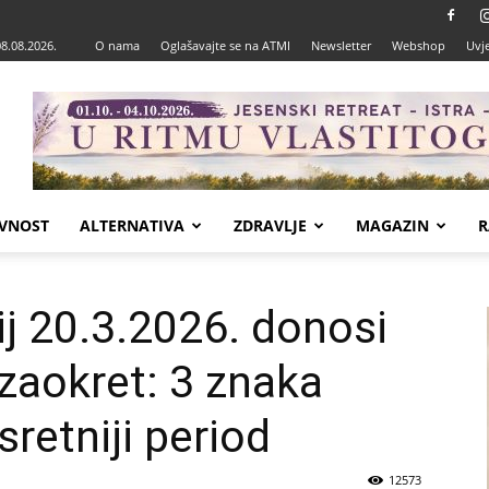
08.08.2026.
O nama
Oglašavajte se na ATMI
Newsletter
Webshop
Uvje
VNOST
ALTERNATIVA
ZDRAVLJE
MAGAZIN
R
ij 20.3.2026. donosi
 zaokret: 3 znaka
sretniji period
12573