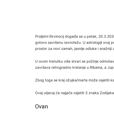
Proljetni Ekvinocij događa se u petak, 20.3.20
gotovo savršenu ravnotežu. U astrologiji ovaj 
prostor za novi zamah, jasnije odluke i snažniji
U ovom trenutku više stvari se počinje odmotav
završava retrogradno kretanje u Ribama, a Jupi
Zbog toga se kraj ožujka/marta može osjetiti kao
Ovaj utjecaj će najjače osjetiti 3 znaka Zodijaka
Ovan