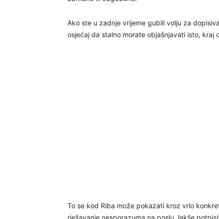
Ako ste u zadnje vrijeme gubili volju za dopisiv
osjećaj da stalno morate objašnjavati isto, kraj
To se kod Riba može pokazati kroz vrlo konkretn
rješavanje nesporazuma na poslu, lakše potpisiva