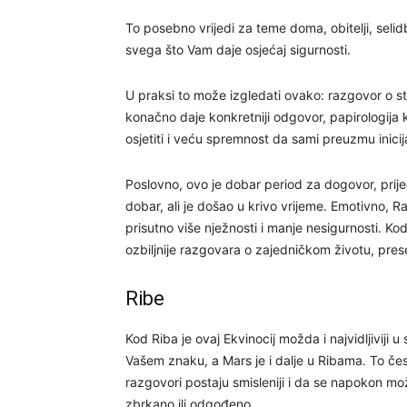
To posebno vrijedi za teme doma, obitelji, selid
svega što Vam daje osjećaj sigurnosti.
U praksi to može izgledati ovako: razgovor o stan
konačno daje konkretniji odgovor, papirologija k
osjetiti i veću spremnost da sami preuzmu inici
Poslovno, ovo je dobar period za dogovor, prijed
dobar, ali je došao u krivo vrijeme. Emotivno, 
prisutno više nježnosti i manje nesigurnosti. Ko
ozbiljnije razgovara o zajedničkom životu, preselje
Ribe
Kod Riba je ovaj Ekvinocij možda i najvidljiviji
Vašem znaku, a Mars je i dalje u Ribama. To čes
razgovori postaju smisleniji i da se napokon mo
zbrkano ili odgođeno.