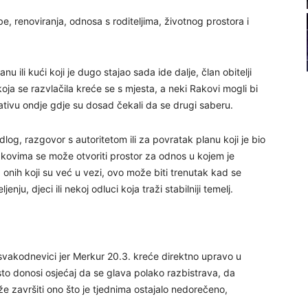
22
be, renoviranja, odnosa s roditeljima, životnog prostora i
u ili kući koji je dugo stajao sada ide dalje, član obitelji
oja se razvlačila kreće se s mjesta, a neki Rakovi mogli bi
23
jativu ondje gdje su dosad čekali da se drugi saberu.
log, razgovor s autoritetom ili za povratak planu koji je bio
24
Rakovima se može otvoriti prostor za odnos u kojem je
d onih koji su već u vezi, ovo može biti trenutak kad se
nju, djeci ili nekoj odluci koja traži stabilniji temelj.
25
 u svakodnevici jer Merkur 20.3. kreće direktno upravo u
to donosi osjećaj da se glava polako razbistrava, da
26
že završiti ono što je tjednima ostajalo nedorečeno,